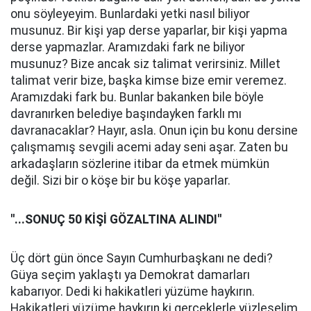
onu söyleyeyim. Bunlardaki yetki nasıl biliyor
musunuz. Bir kişi yap derse yaparlar, bir kişi yapma
derse yapmazlar. Aramızdaki fark ne biliyor
musunuz? Bize ancak siz talimat verirsiniz. Millet
talimat verir bize, başka kimse bize emir veremez.
Aramızdaki fark bu. Bunlar bakanken bile böyle
davranırken belediye başındayken farklı mı
davranacaklar? Hayır, asla. Onun için bu konu dersine
çalışmamış sevgili acemi aday seni aşar. Zaten bu
arkadaşların sözlerine itibar da etmek mümkün
değil. Sizi bir o köşe bir bu köşe yaparlar.
''...SONUÇ 50 KİŞİ GÖZALTINA ALINDI''
Üç dört gün önce Sayın Cumhurbaşkanı ne dedi?
Güya seçim yaklaştı ya Demokrat damarları
kabarıyor. Dedi ki hakikatleri yüzüme haykırın.
Hakikatleri yüzüme haykırın ki gerçeklerle yüzleşelim