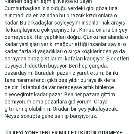
Kibirleri dağları aşmış. Neyse ki Sayın
Cumhurbaşkanı'nın olduğu yerdeki gibi gözaltına
alınmadı da en azından bu birazcık kızdı onlara o
kadar. Bu arkadaşlar söyleyeyim insanlar hak arayış
ile karşılaşınca çok şaşırıyorlar. Kimse onlara bir şey
demeyecek. Her yaptıkları doğru. Çünkü her alanda o
kadar yanlışları var ki mağdur ettiği insanlar sayısı o
kadar fazla ki yaşadıkları o sırça köşklerinden ya da
saraydan biraz çıktılar mı kafaları karışıyor. Şiddetleri
büyüyor, hiddetleri büyüyor. Ben hep çarşıda,
pazardayım. Buradaki pazarı ziyaret ettim. Bir iki
tane hanımefendi çıktı beş yıldır buraya ilk defa
geldin. İstanbul'da var neredeyse artık binlerce
diyeceğimiz kadar pazar. Ben her pazara gittim
demiyorum ama pazarlara gidiyorum. Oraya
gitmemiş olabilirim. Oradan bir şey yakalayacak.
Neyse sonuçta gene sarılıp barışıyoruz.
''ÜLKEYİ YÖNETENLER MİLLETİ KÜÇÜK GÖRMEYE,