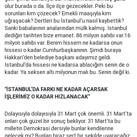
olur burada o da. İlçe ilçe gezecekler. Peki bu
sorunları kim çözecek? Emekli maaşıyla kim
uğraşacak? Dertleri bu İstanbul'u nasıl kaybettik?
Sanki babalarının analarından mülk kalmış. İstanbul
dediğin tarihten bize emanet. 86 milyon sahibi var.16
milyon sahibi var. Benim hissem ne kadarsa onun
hissesi o kadar Cumhurbaşkanının. Şimdi buraya
Hakkari'den belediye başkanı adayımız geldi.
İstanbul'da hissesi ne kadarsa ablacığım senin de o
kadar. Ya seksen altı milyonun malı bu. Senin değil ki.
''İSTANBUL’DA FARKI NE KADAR AÇARSAK
İŞLERİMİZ O KADAR HIZLANACAK''
Dolayısıyla dolayısıyla 31 Mart çok önemli. 31 Mart'ta
onları çok güzel bir sonuç bekliyor. 31 Mart'ta bu
milletin Demokrasi dersiyle bunlar kendilerine
gelecek mi? Bunları biraz sert bir şekilde uyaracağız