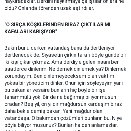
haykıracaklar. Derdini haykırmaya çalıştılar onlara ne
oldu? Onlarıda törenden uzaklaştırdılar.
''O SIRÇA KÖŞKLERİNDEN BİRAZ ÇIKTILAR MI
KAFALARI KARIŞIYOR''
Bakın bunu derken vatandaş bana da dertleniyor
dertlenecek de. Siyasetin çirkin tarafı böyle günde bir
iki kişi çıkar çıkmaz. Ama derdiyle gelen insanı ben
saatlerce dinlerim. Ne demek dinlemek ya? Dinlemek
zorundayım. Ben dinlemeyeceksem o an vaktim
yoksa bir yöneticim dinler. Onun için söyleyeyim yani
bu bakanlar vesaire bunların hiç böyle bir işe
tahammülü yok. Bir de ne bağırmış biliyor musun
oradan? Beş yıl, on yıldır mağdursun kardeşim biraz
daha bekle demiş bakan. Yani mağdur olan
vatandaşa. O bakımdan çözümleri bunların bu. Niye
böyle biliyor musunuz? Bunları halden anlamazlar.