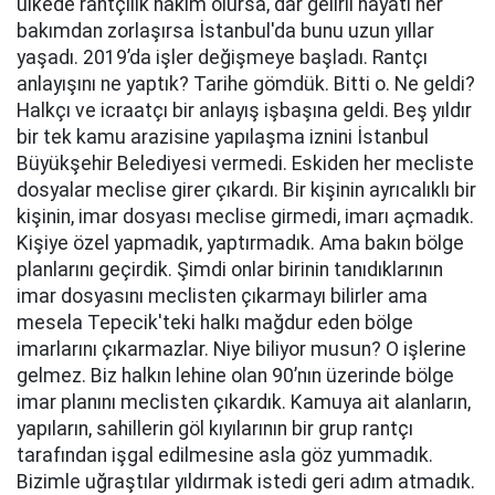
ülkede rantçılık hakim olursa, dar gelirli hayatı her
bakımdan zorlaşırsa İstanbul'da bunu uzun yıllar
yaşadı. 2019’da işler değişmeye başladı. Rantçı
anlayışını ne yaptık? Tarihe gömdük. Bitti o. Ne geldi?
Halkçı ve icraatçı bir anlayış işbaşına geldi. Beş yıldır
bir tek kamu arazisine yapılaşma iznini İstanbul
Büyükşehir Belediyesi vermedi. Eskiden her mecliste
dosyalar meclise girer çıkardı. Bir kişinin ayrıcalıklı bir
kişinin, imar dosyası meclise girmedi, imarı açmadık.
Kişiye özel yapmadık, yaptırmadık. Ama bakın bölge
planlarını geçirdik. Şimdi onlar birinin tanıdıklarının
imar dosyasını meclisten çıkarmayı bilirler ama
mesela Tepecik'teki halkı mağdur eden bölge
imarlarını çıkarmazlar. Niye biliyor musun? O işlerine
gelmez. Biz halkın lehine olan 90’nın üzerinde bölge
imar planını meclisten çıkardık. Kamuya ait alanların,
yapıların, sahillerin göl kıyılarının bir grup rantçı
tarafından işgal edilmesine asla göz yummadık.
Bizimle uğraştılar yıldırmak istedi geri adım atmadık.