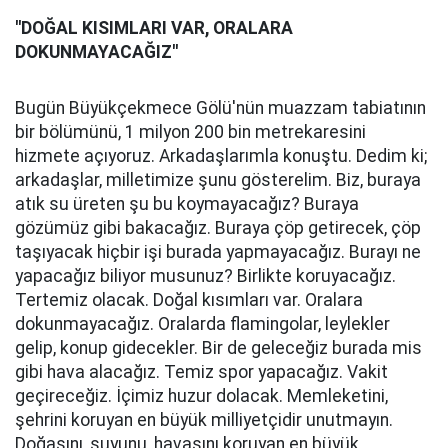
''DOĞAL KISIMLARI VAR, ORALARA
DOKUNMAYACAĞIZ''
Bugün Büyükçekmece Gölü'nün muazzam tabiatının
bir bölümünü, 1 milyon 200 bin metrekaresini
hizmete açıyoruz. Arkadaşlarımla konuştu. Dedim ki;
arkadaşlar, milletimize şunu gösterelim. Biz, buraya
atık su üreten şu bu koymayacağız? Buraya
gözümüz gibi bakacağız. Buraya çöp getirecek, çöp
taşıyacak hiçbir işi burada yapmayacağız. Burayı ne
yapacağız biliyor musunuz? Birlikte koruyacağız.
Tertemiz olacak. Doğal kısımları var. Oralara
dokunmayacağız. Oralarda flamingolar, leylekler
gelip, konup gidecekler. Bir de geleceğiz burada mis
gibi hava alacağız. Temiz spor yapacağız. Vakit
geçireceğiz. İçimiz huzur dolacak. Memleketini,
şehrini koruyan en büyük milliyetçidir unutmayın.
Doğasını, suyunu, havasını koruyan en büyük