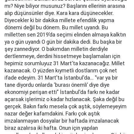
mı? Niye biliyor musunuz? Başlarını ellerinin arasına
alıp düşünsünler diye. Kara kara düşünecekler.
Diyecekler ki bir dakika millete efendilik yapma
dönemi değil bu dönem. Bu millet uyandı. Bu
milletten sen 2019’da seçimi elinden almaya kalktın
ya o gün uyandı O gün bir dakika dedi. Bu başka bir
şey zannediyor. O bakımdan milletin derdiyle
dertlenmeye, derdini hissetmeye başlamaları için
hepimiz sorumluyuz 31 Mart'ta kazanacağız. Millet
kazanacak. O yüzden kıymetli dostlarım çok net
ifade edeyim. 31 Mart'ta İstanbul'da... “var ya bir
tane diyordu onlarda ‘burası önemli’ diye diye
ekonomiyi perişan etti” İstanbul'da farkı ne kadar
açarsak işlerimiz o kadar hızlanacak. Şaka değil bu
gerçek. Bakın farkı mesela çok aştık, söylemeyeyim
nazar değer kafamdakini. Farkı çok aştık
imzalanmayan dosyalar bir haftada imzalanacak
biraz azalırsa iki hafta. Onun için yapılan