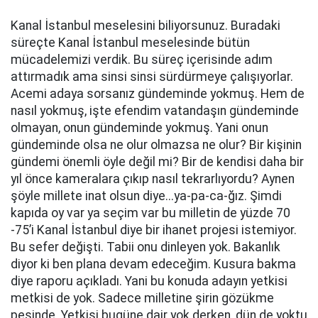
Kanal İstanbul meselesini biliyorsunuz. Buradaki
süreçte Kanal İstanbul meselesinde bütün
mücadelemizi verdik. Bu süreç içerisinde adım
attırmadık ama sinsi sinsi sürdürmeye çalışıyorlar.
Acemi adaya sorsanız gündeminde yokmuş. Hem de
nasıl yokmuş, işte efendim vatandaşın gündeminde
olmayan, onun gündeminde yokmuş. Yani onun
gündeminde olsa ne olur olmazsa ne olur? Bir kişinin
gündemi önemli öyle değil mi? Bir de kendisi daha bir
yıl önce kameralara çıkıp nasıl tekrarlıyordu? Aynen
şöyle millete inat olsun diye...ya-pa-ca-ğız. Şimdi
kapıda oy var ya seçim var bu milletin de yüzde 70
-75’i Kanal İstanbul diye bir ihanet projesi istemiyor.
Bu sefer değişti. Tabii onu dinleyen yok. Bakanlık
diyor ki ben plana devam edeceğim. Kusura bakma
diye raporu açıkladı. Yani bu konuda adayın yetkisi
metkisi de yok. Sadece milletine şirin gözükme
peşinde. Yetkisi bugüne dair yok derken, dün de yoktu