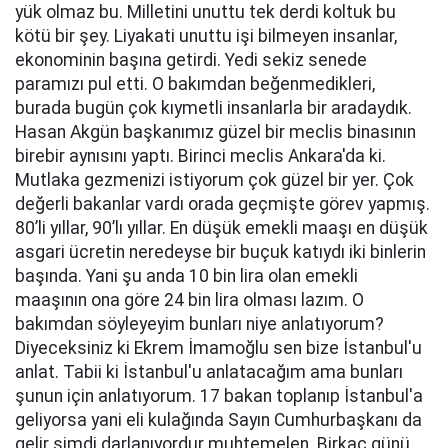
yük olmaz bu. Milletini unuttu tek derdi koltuk bu
kötü bir şey. Liyakati unuttu işi bilmeyen insanlar,
ekonominin başına getirdi. Yedi sekiz senede
paramızı pul etti. O bakımdan beğenmedikleri,
burada bugün çok kıymetli insanlarla bir aradaydık.
Hasan Akgün başkanımız güzel bir meclis binasının
birebir aynısını yaptı. Birinci meclis Ankara'da ki.
Mutlaka gezmenizi istiyorum çok güzel bir yer. Çok
değerli bakanlar vardı orada geçmişte görev yapmış.
80’li yıllar, 90’lı yıllar. En düşük emekli maaşı en düşük
asgari ücretin neredeyse bir buçuk katıydı iki binlerin
başında. Yani şu anda 10 bin lira olan emekli
maaşının ona göre 24 bin lira olması lazım. O
bakımdan söyleyeyim bunları niye anlatıyorum?
Diyeceksiniz ki Ekrem İmamoğlu sen bize İstanbul'u
anlat. Tabii ki İstanbul'u anlatacağım ama bunları
şunun için anlatıyorum. 17 bakan toplanıp İstanbul'a
geliyorsa yani eli kulağında Sayın Cumhurbaşkanı da
gelir şimdi darlanıyordur muhtemelen. Birkaç günü