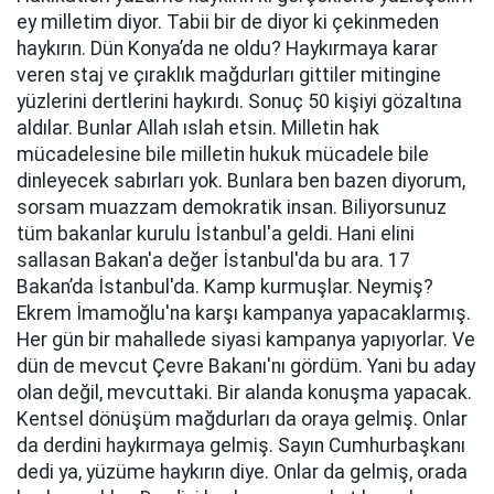
ey milletim diyor. Tabii bir de diyor ki çekinmeden
haykırın. Dün Konya’da ne oldu? Haykırmaya karar
veren staj ve çıraklık mağdurları gittiler mitingine
yüzlerini dertlerini haykırdı. Sonuç 50 kişiyi gözaltına
aldılar. Bunlar Allah ıslah etsin. Milletin hak
mücadelesine bile milletin hukuk mücadele bile
dinleyecek sabırları yok. Bunlara ben bazen diyorum,
sorsam muazzam demokratik insan. Biliyorsunuz
tüm bakanlar kurulu İstanbul'a geldi. Hani elini
sallasan Bakan'a değer İstanbul'da bu ara. 17
Bakan’da İstanbul'da. Kamp kurmuşlar. Neymiş?
Ekrem İmamoğlu'na karşı kampanya yapacaklarmış.
Her gün bir mahallede siyasi kampanya yapıyorlar. Ve
dün de mevcut Çevre Bakanı'nı gördüm. Yani bu aday
olan değil, mevcuttaki. Bir alanda konuşma yapacak.
Kentsel dönüşüm mağdurları da oraya gelmiş. Onlar
da derdini haykırmaya gelmiş. Sayın Cumhurbaşkanı
dedi ya, yüzüme haykırın diye. Onlar da gelmiş, orada