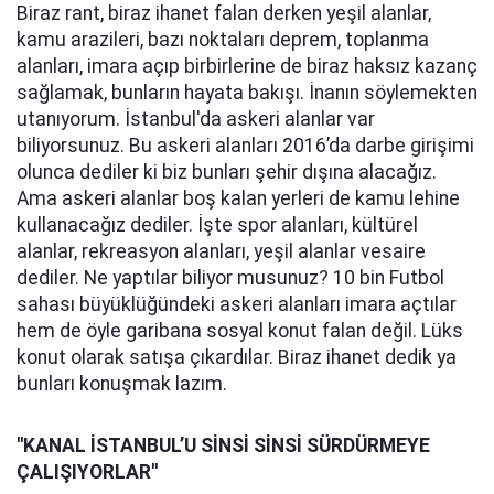
Biraz rant, biraz ihanet falan derken yeşil alanlar,
kamu arazileri, bazı noktaları deprem, toplanma
alanları, imara açıp birbirlerine de biraz haksız kazanç
sağlamak, bunların hayata bakışı. İnanın söylemekten
utanıyorum. İstanbul'da askeri alanlar var
biliyorsunuz. Bu askeri alanları 2016’da darbe girişimi
olunca dediler ki biz bunları şehir dışına alacağız.
Ama askeri alanlar boş kalan yerleri de kamu lehine
kullanacağız dediler. İşte spor alanları, kültürel
alanlar, rekreasyon alanları, yeşil alanlar vesaire
dediler. Ne yaptılar biliyor musunuz? 10 bin Futbol
sahası büyüklüğündeki askeri alanları imara açtılar
hem de öyle garibana sosyal konut falan değil. Lüks
konut olarak satışa çıkardılar. Biraz ihanet dedik ya
bunları konuşmak lazım.
''KANAL İSTANBUL’U SİNSİ SİNSİ SÜRDÜRMEYE
ÇALIŞIYORLAR''