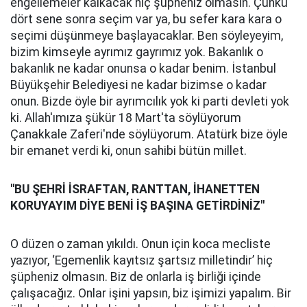
engellemeler kalkacak hiç şüpheniz olmasın. Çünkü
dört sene sonra seçim var ya, bu sefer kara kara o
seçimi düşünmeye başlayacaklar. Ben söyleyeyim,
bizim kimseyle ayrımız gayrımız yok. Bakanlık o
bakanlık ne kadar onunsa o kadar benim. İstanbul
Büyükşehir Belediyesi ne kadar bizimse o kadar
onun. Bizde öyle bir ayrımcılık yok ki parti devleti yok
ki. Allah'ımıza şükür 18 Mart'ta söylüyorum
Çanakkale Zaferi'nde söylüyorum. Atatürk bize öyle
bir emanet verdi ki, onun sahibi bütün millet.
''B
U ŞEHRİ İSRAFTAN, RANTTAN, İHANETTEN
KORUYAYIM DİYE BENİ İŞ BAŞINA GETİRDİNİZ''
O düzen o zaman yıkıldı. Onun için koca mecliste
yazıyor, ‘Egemenlik kayıtsız şartsız milletindir’ hiç
şüpheniz olmasın. Biz de onlarla iş birliği içinde
çalışacağız. Onlar işini yapsın, biz işimizi yapalım. Bir