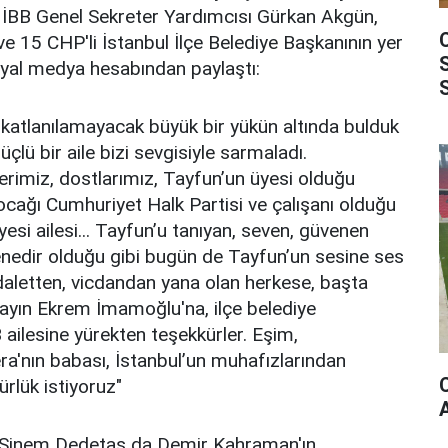
İBB Genel Sekreter Yardımcısı Gürkan Akgün,
 15 CHP'li İstanbul İlçe Belediye Başkanının yer
syal medya hesabından paylaştı:
a katlanılamayacak büyük bir yükün altında bulduk
lü bir aile bizi sevgisiyle sarmaladı.
erimiz, dostlarımız, Tayfun’un üyesi olduğu
cağı Cumhuriyet Halk Partisi ve çalışanı olduğu
esi ailesi... Tayfun’u tanıyan, seven, güvenen
 senedir olduğu gibi bugün de Tayfun’un sesine ses
adaletten, vicdandan yana olan herkese, başta
yın Ekrem İmamoğlu'na, ilçe belediye
ailesine yürekten teşekkürler. Eşim,
a'nın babası, İstanbul’un muhafızlarından
rlük istiyoruz"
 Sinem Dedetaş da Demir Kahraman'ın