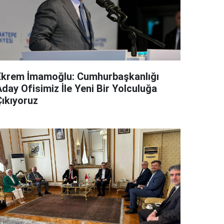
Ekrem İmamoğlu: Cumhurbaşkanlığı
day Ofisimiz İle Yeni Bir Yolculuğa
Çıkıyoruz