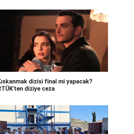
Kıskanmak dizisi final mi yapacak?
RTÜK'ten diziye ceza