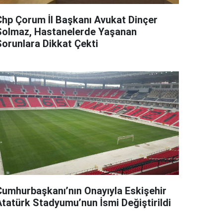
Chp Çorum İl Başkanı Avukat Dinçer
Solmaz, Hastanelerde Yaşanan
Sorunlara Dikkat Çekti
Cumhurbaşkanı’nın Onayıyla Eskişehir
Atatürk Stadyumu’nun İsmi Değiştirildi