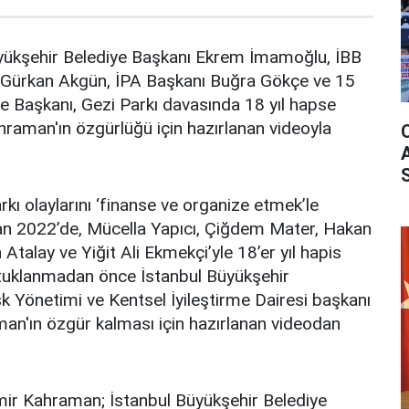
yükşehir Belediye Başkanı Ekrem İmamoğlu, İBB
ı Gürkan Akgün, İPA Başkanı Buğra Gökçe ve 15
ye Başkanı, Gezi Parkı davasında 18 yıl hapse
aman'ın özgürlüğü için hazırlanan videoyla
ı olaylarını ‘finanse ve organize etmek’le
an 2022’de, Mücella Yapıcı, Çiğdem Mater, Hakan
Atalay ve Yiğit Ali Ekmekçi’yle 18’er yıl hapis
Tutuklanmadan önce İstanbul Büyükşehir
 Yönetimi ve Kentsel İyileştirme Dairesi başkanı
an'ın özgür kalması için hazırlanan videodan
ir Kahraman; İstanbul Büyükşehir Belediye