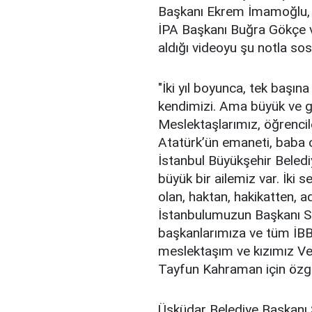
Başkanı Ekrem İmamoğlu, 
İPA Başkanı Buğra Gökçe ve
aldığı videoyu şu notla so
"İki yıl boyunca, tek başın
kendimizi. Ama büyük ve güç
Meslektaşlarımız, öğrencil
Atatürk’ün emaneti, baba o
İstanbul Büyükşehir Belediy
büyük bir ailemiz var. İki
olan, haktan, hakikatten, 
İstanbulumuzun Başkanı Sa
başkanlarımıza ve tüm İBB 
meslektaşım ve kızımız Ver
Tayfun Kahraman için özgü
Üsküdar Belediye Başkanı