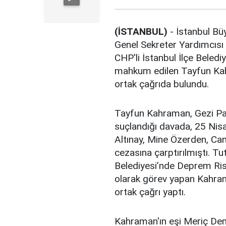
(İSTANBUL)
- İstanbul Bü
Genel Sekreter Yardımcıs
CHP'li İstanbul İlçe Beledi
mahkum edilen Tayfun Kahr
ortak çağrıda bulundu.
Tayfun Kahraman, Gezi Park
suçlandığı davada, 25 Nis
Altınay, Mine Özerden, Can 
cezasına çarptırılmıştı. 
Belediyesi’nde Deprem Risk
olarak görev yapan Kahram
ortak çağrı yaptı.
Kahraman'ın eşi Meriç Dem