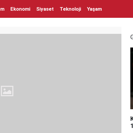
em
Ekonomi
Siyaset
Teknoloji
Yaşam