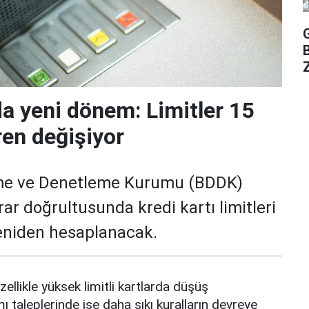
Z
da yeni dönem: Limitler 15
ren değişiyor
me ve Denetleme Kurumu (BDDK)
rar doğrultusunda kredi kartı limitleri
yeniden hesaplanacak.
zellikle yüksek limitli kartlarda düşüş
mı taleplerinde ise daha sıkı kuralların devreye