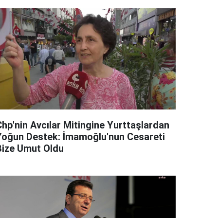
Chp'nin Avcılar Mitingine Yurttaşlardan
Yoğun Destek: İmamoğlu'nun Cesareti
Bize Umut Oldu