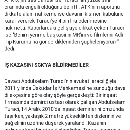
ATK 3. İhtisas Dairesi ise, Turaci'nin yüzde sıfır
oranında engelli olduğunu belirtti. ATK'nın raporunu
dikkate alan mahkeme ise davanın kısmen kabulüne
karar vererek Turaci'ye 4 bin lira ödenmesine
hükmetti. Raporlardaki çelişkiye dikkat çeken Turaci
ise "Benim yerime başkasının MR'ını ve filmlerini Adli
Tıp Kurumu'na gönderdiklerinden şüpheleniyorum"
dedi
.
İŞ KAZASINI SGK'YA BİLDİRMEDİLER
Davacı Abdülselam Turaci'nin avukatı aracılığıyla
2011 yılında Üsküdar İş Mahkemesi'ne sunduğu dava
dilekçesine göre olay şöyle gerçekleşti: Bir inşaat
firmasında demirci ustası olarak çalışan Abdülselam
Turaci, 14 Aralık 2010'da inşaat demirlerini omzunda
taşırken, yaklaşık 2 metre yükseklikten dizlerinin ve
sağ elinin üzerine düşerek yaralandı. Kazanın