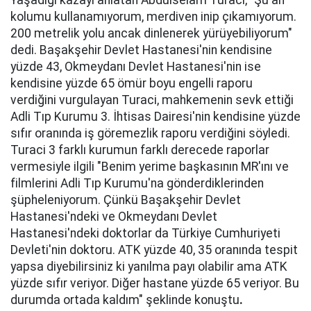
Yaşadığı kazayı anlatan Abdülselam Turaci, "Şu an
kolumu kullanamıyorum, merdiven inip çıkamıyorum.
200 metrelik yolu ancak dinlenerek yürüyebiliyorum"
dedi. Başakşehir Devlet Hastanesi'nin kendisine
yüzde 43, Okmeydanı Devlet Hastanesi'nin ise
kendisine yüzde 65 ömür boyu engelli raporu
verdiğini vurgulayan Turaci, mahkemenin sevk ettiği
Adli Tıp Kurumu 3. İhtisas Dairesi'nin kendisine yüzde
sıfır oranında iş göremezlik raporu verdiğini söyledi.
Turaci 3 farklı kurumun farklı derecede raporlar
vermesiyle ilgili "Benim yerime başkasının MR'ını ve
filmlerini Adli Tıp Kurumu'na gönderdiklerinden
şüpheleniyorum. Çünkü Başakşehir Devlet
Hastanesi'ndeki ve Okmeydanı Devlet
Hastanesi'ndeki doktorlar da Türkiye Cumhuriyeti
Devleti'nin doktoru. ATK yüzde 40, 35 oranında tespit
yapsa diyebilirsiniz ki yanılma payı olabilir ama ATK
yüzde sıfır veriyor. Diğer hastane yüzde 65 veriyor. Bu
durumda ortada kaldım" şeklinde konuştu
.