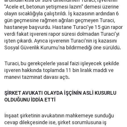
ardından kısa bir süre dinlendirilen Turaci, işverenin
"Acele et, betonun yetişmesi lazım" demesi üzerine
olayın sıcaklığıyla çalıştırıldı. İş kazasının ardından 6
gün geçmesine rağmen ağrıları geçmeyen Turaci,
hastaneye başvurdu. Hastane Turaci'ye 15 gün rapor
verdi fakat işvereni rapor süresi dolmadan Turaci'yi
işten çıkardı. Ayrıca işverenin Turaci'nin iş kazasını
Sosyal Güvenlik Kurumu'na bildirmediği öne sürüldü
.
Turaci, bu gerekçelerle yasal faizi işleyecek şekilde
işveren hakkında toplamda 11 bin liralık maddi ve
manevi tazminat davası açtı
.
ŞİRKET AVUKATI OLAYDA İŞÇİNİN ASLİ KUSURLU
OLDUĞUNU İDDİA ETTİ
İnşaat şirketinin avukatının mahkemeye sunduğu
cevap dilekçesinde ise, şirket sorumlusuna iş