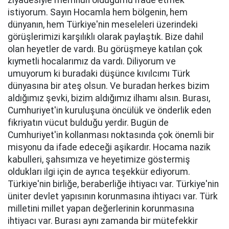
ziyadesiyle memnun olduğumu ifade etmek
istiyorum. Sayın Hocamla hem bölgenin, hem
dünyanın, hem Türkiye'nin meseleleri üzerindeki
görüşlerimizi karşılıklı olarak paylaştık. Bize dahil
olan heyetler de vardı. Bu görüşmeye katılan çok
kıymetli hocalarımız da vardı. Diliyorum ve
umuyorum ki buradaki düşünce kıvılcımı Türk
dünyasına bir ateş olsun. Ve buradan herkes bizim
aldığımız şevki, bizim aldığımız ilhamı alsın. Burası,
Cumhuriyet'in kuruluşuna öncülük ve önderlik eden
fikriyatın vücut bulduğu yerdir. Bugün de
Cumhuriyet'in kollanması noktasında çok önemli bir
misyonu da ifade edeceği aşikardır. Hocama nazik
kabulleri, şahsımıza ve heyetimize göstermiş
oldukları ilgi için de ayrıca teşekkür ediyorum.
Türkiye'nin birliğe, beraberliğe ihtiyacı var. Türkiye'nin
üniter devlet yapısının korunmasına ihtiyacı var. Türk
milletini millet yapan değerlerinin korunmasına
ihtiyacı var. Burası aynı zamanda bir mütefekkir