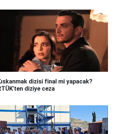
Kıskanmak dizisi final mi yapacak?
RTÜK'ten diziye ceza