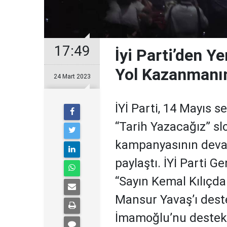
17:49
İyi Parti’den 
Yol Kazanmanın
24 Mart 2023
İYİ Parti, 14 Mayıs s
“Tarih Yazacağız” sl
kampanyasının deva
paylaştı. İYİ Parti 
“Sayın Kemal Kılıçda
Mansur Yavaş’ı dest
İmamoğlu’nu destekle