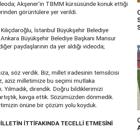
videoda; Akşener’in TBMM kürsüsünde konuk ettiği
erinden görüntülere yer verildi.
ılıçdaroğlu, İstanbul Büyükşehir Belediye
Ankara Büyükşehir Belediye Başkanı Mansur
 diğer paydaşlarının da yer aldığı videoda;
ıza, söz verdik. Biz, millet iradesinin temsilcisi
z, aziz milletimize bu seçimi mutlaka
 Yılmadık, direndik. Doğru bildiklerimizi
rtıştık, kavga ettik. Sözümüzden dönmedik.
etimizin önüne bir çözüm yolu koyduk.
İLLETİN İTTİFAKINDA TECELLİ ETMESİNİ