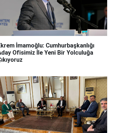
Ekrem İmamoğlu: Cumhurbaşkanlığı
day Ofisimiz İle Yeni Bir Yolculuğa
Çıkıyoruz