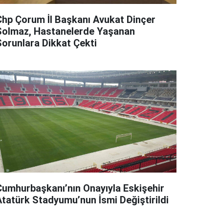
Chp Çorum İl Başkanı Avukat Dinçer
Solmaz, Hastanelerde Yaşanan
Sorunlara Dikkat Çekti
Cumhurbaşkanı’nın Onayıyla Eskişehir
Atatürk Stadyumu’nun İsmi Değiştirildi