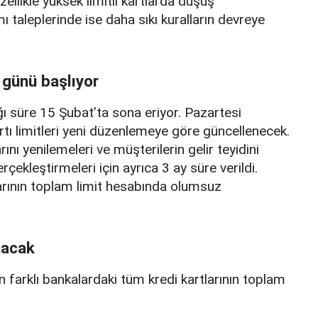
zellikle yüksek limitli kartlarda düşüş
mı taleplerinde ise daha sıkı kuralların devreye
 günü başlıyor
ı süre 15 Şubat’ta sona eriyor. Pazartesi
rtı limitleri yeni düzenlemeye göre güncellenecek.
ını yenilemeleri ve müşterilerin gelir teyidini
erçekleştirmeleri için ayrıca 3 ay süre verildi.
arının toplam limit hesabında olumsuz
nacak
n farklı bankalardaki tüm kredi kartlarının toplam