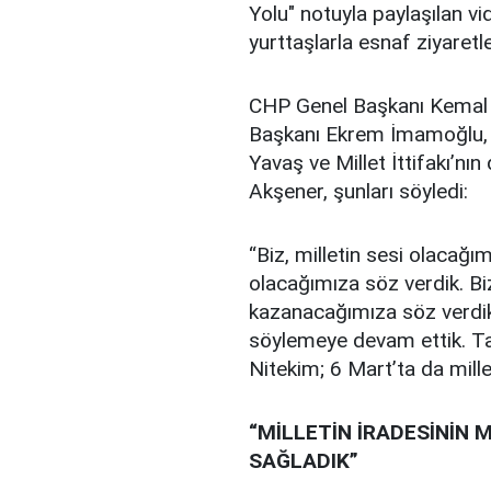
Yolu" notuyla paylaşılan 
yurttaşlarla esnaf ziyaretl
CHP Genel Başkanı Kemal K
Başkanı Ekrem İmamoğlu, 
Yavaş ve Millet İttifakı’nın
Akşener, şunları söyledi:
“Biz, milletin sesi olacağım
olacağımıza söz verdik. Bi
kazanacağımıza söz verdik.
söylemeye devam ettik. Ta
Nitekim; 6 Mart’ta da mill
“MİLLETİN İRADESİNİN M
SAĞLADIK”