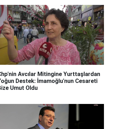
Chp'nin Avcılar Mitingine Yurttaşlardan
Yoğun Destek: İmamoğlu'nun Cesareti
Bize Umut Oldu