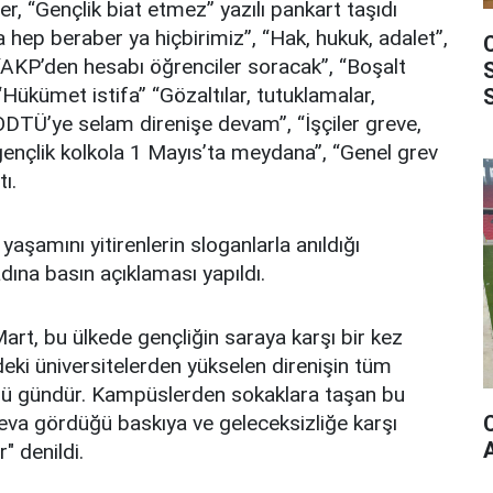
r, “Gençlik biat etmez” yazılı pankart taşıdı
 hep beraber ya hiçbirimiz”, “Hak, hukuk, adalet”,
 “AKP’den hesabı öğrenciler soracak”, “Boşalt
 “Hükümet istifa” “Gözaltılar, tutuklamalar,
“ODTÜ’ye selam direnişe devam”, “İşçiler greve,
 gençlik kolkola 1 Mayıs’ta meydana”, “Genel grev
ı.
yaşamını yitirenlerin sloganlarla anıldığı
ına basın açıklaması yapıldı.
rt, bu ülkede gençliğin saraya karşı bir kez
deki üniversitelerden yükselen direnişin tüm
ü gündür. Kampüslerden sokaklara taşan bu
 reva gördüğü baskıya ve geleceksizliğe karşı
" denildi.