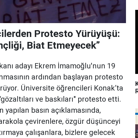
cilerden Protesto Yürüyüşü:
nçliği, Biat Etmeyecek”
anı adayı Ekrem İmamoğlu'nun 19
lınmasının ardından başlayan protesto
ürüyor. Üniversite öğrencileri Konak’ta
gözaltıları ve baskıları" protesto etti.
n yapılan basın açıklamasında,
karakola çevirenlere, özgür düşünceyi
tırmaya çalışanlara, bizlere gelecek