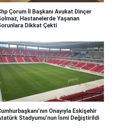
Chp Çorum İl Başkanı Avukat Dinçer
Solmaz, Hastanelerde Yaşanan
Sorunlara Dikkat Çekti
Cumhurbaşkanı’nın Onayıyla Eskişehir
Atatürk Stadyumu’nun İsmi Değiştirildi