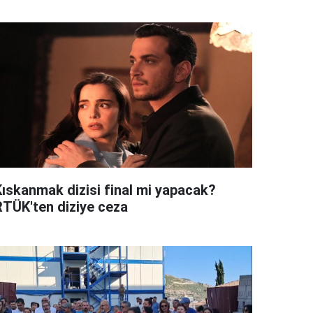
Kıskanmak dizisi final mi yapacak?
RTÜK'ten diziye ceza