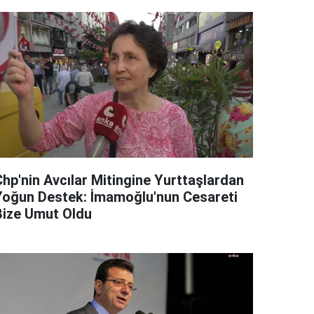
Chp'nin Avcılar Mitingine Yurttaşlardan
Yoğun Destek: İmamoğlu'nun Cesareti
Bize Umut Oldu