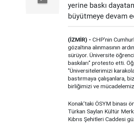
yerine baskı dayatan
büyütmeye devam ed
(İZMİR) -
CHP'nin Cumhurb
gözaltına alınmasının ardı
sürüyor. Üniversite öğrencil
baskıları" protesto etti. Ö
"Üniversitelerimizi karakol
bastırmaya çalışanlara, bi
birliğimizi ve mücadelemi
Konak'taki ÖSYM binası önü
Türkan Saylan Kültür Merk
Kıbrıs Şehitleri Caddesi g