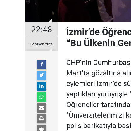
22:48
İzmir’de Öğren
“Bu Ülkenin Ge
12 Nisan 2025
CHP'nin Cumhurbaşk
Mart’ta gözaltına a
eylemleri İzmir’de s
yaptıkları yürüyüşle "
Öğrenciler tarafında
"Üniversitelerimizi 
polis barikatıyla bas