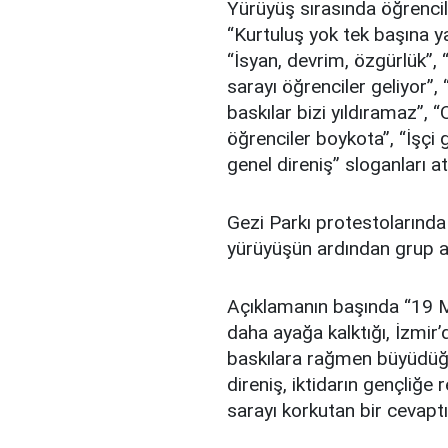
Yürüyüş sırasında öğrencile
“Kurtuluş yok tek başına ya
“İsyan, devrim, özgürlük”,
sarayı öğrenciler geliyor”,
baskılar bizi yıldıramaz”, 
öğrenciler boykota”, “İşçi
genel direniş” sloganları att
Gezi Parkı protestolarında 
yürüyüşün ardından grup ad
Açıklamanın başında “19 Ma
daha ayağa kalktığı, İzmir’
baskılara rağmen büyüdüğ
direniş, iktidarın gençliğe
sarayı korkutan bir cevaptır