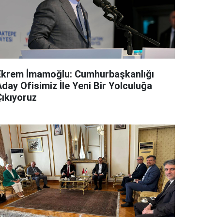
Ekrem İmamoğlu: Cumhurbaşkanlığı
day Ofisimiz İle Yeni Bir Yolculuğa
Çıkıyoruz