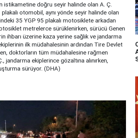
 istikametine doğru seyir halinde olan A. Ç.
lakalı otomobil, aynı yönde seyir halinde olan
indeki 35 YGP 95 plakalı motosiklete arkadan
motosiklet metrelerce sürüklenirken, sürücü Genen
rin ihbarı üzerine kaza yerine sağlık ve jandarma
 ekiplerinin ilk müdahalesinin ardından Tire Devlet
nen, doktorların tüm müdahalesine rağmen
Ç., jandarma ekiplerince gözaltına alınırken,
oruşturma sürüyor. (DHA)