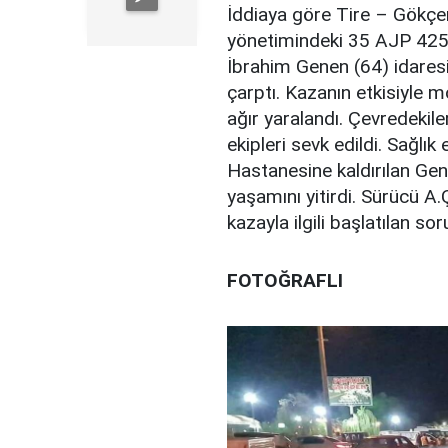
İddiaya göre Tire – Gökçen
yönetimindeki 35 AJP 425 p
İbrahim Genen (64) idares
çarptı. Kazanın etkisiyle 
ağır yaralandı. Çevredekile
ekipleri sevk edildi. Sağlık
Hastanesine kaldırılan Ge
yaşamını yitirdi. Sürücü A.
kazayla ilgili başlatılan s
FOTOĞRAFLI