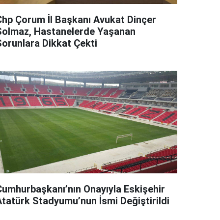
Chp Çorum İl Başkanı Avukat Dinçer
Solmaz, Hastanelerde Yaşanan
Sorunlara Dikkat Çekti
Cumhurbaşkanı’nın Onayıyla Eskişehir
Atatürk Stadyumu’nun İsmi Değiştirildi