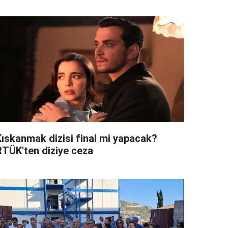
Kıskanmak dizisi final mi yapacak?
RTÜK'ten diziye ceza