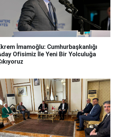
Ekrem İmamoğlu: Cumhurbaşkanlığı
day Ofisimiz İle Yeni Bir Yolculuğa
Çıkıyoruz