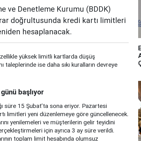
me ve Denetleme Kurumu (BDDK)
rar doğrultusunda kredi kartı limitleri
yeniden hesaplanacak.
A
zellikle yüksek limitli kartlarda düşüş
mı taleplerinde ise daha sıkı kuralların devreye
 günü başlıyor
ı süre 15 Şubat’ta sona eriyor. Pazartesi
rtı limitleri yeni düzenlemeye göre güncellenecek.
ını yenilemeleri ve müşterilerin gelir teyidini
erçekleştirmeleri için ayrıca 3 ay süre verildi.
arının toplam limit hesabında olumsuz