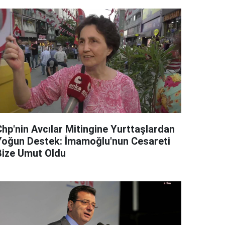
Chp'nin Avcılar Mitingine Yurttaşlardan
Yoğun Destek: İmamoğlu'nun Cesareti
Bize Umut Oldu