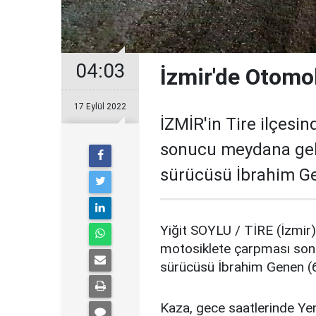
04:03
İzmir'de Otomob
17 Eylül 2022
İZMİR'in Tire ilçesi
sonucu meydana gele
sürücüsü İbrahim Gen
Yiğit SOYLU / TİRE (İzmir)
motosiklete çarpması son
sürücüsü İbrahim Genen (6
Kaza, gece saatlerinde Yen