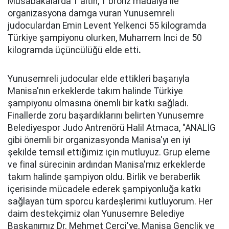
Müsabakalarda 1 altın, 1 bronz madalya ile
organizasyona damga vuran Yunusemreli
judoculardan Emin Levent Yelkenci 55 kilogramda
Türkiye şampiyonu olurken, Muharrem İnci de 50
kilogramda üçüncülüğü elde etti
.
Yunusemreli judocular elde ettikleri başarıyla
Manisa'nın erkeklerde takım halinde Türkiye
şampiyonu olmasına önemli bir katkı sağladı.
Finallerde zoru başardıklarını belirten Yunusemre
Belediyespor Judo Antrenörü Halil Atmaca, "ANALİG
gibi önemli bir organizasyonda Manisa'yı en iyi
şekilde temsil ettiğimiz için mutluyuz. Grup eleme
ve final sürecinin ardından Manisa'mız erkeklerde
takım halinde şampiyon oldu. Birlik ve beraberlik
içerisinde mücadele ederek şampiyonluğa katkı
sağlayan tüm sporcu kardeşlerimi kutluyorum. Her
daim destekçimiz olan Yunusemre Belediye
Başkanımız Dr. Mehmet Çerçi'ye, Manisa Gençlik ve