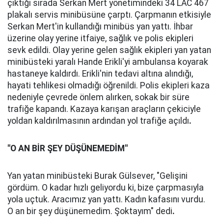
çıktığı sırada Serkan Mert yönetimindeki 34 LAC 467
plakalı servis minibüsüne çarptı. Çarpmanın etkisiyle
Serkan Mert'in kullandığı minibüs yan yattı. İhbar
üzerine olay yerine itfaiye, sağlık ve polis ekipleri
sevk edildi. Olay yerine gelen sağlık ekipleri yan yatan
minibüsteki yaralı Hande Erikli'yi ambulansa koyarak
hastaneye kaldırdı. Erikli'nin tedavi altına alındığı,
hayati tehlikesi olmadığı öğrenildi. Polis ekipleri kaza
nedeniyle çevrede önlem alırken, sokak bir süre
trafiğe kapandı. Kazaya karışan araçların çekiciyle
yoldan kaldırılmasının ardından yol trafiğe açıldı
.
"O AN BİR ŞEY DÜŞÜNEMEDİM"
Yan yatan minibüsteki Burak Gülsever, "Gelişini
gördüm. O kadar hızlı geliyordu ki, bize çarpmasıyla
yola uçtuk. Aracımız yan yattı. Kadın kafasını vurdu.
O an bir şey düşünemedim. Şoktayım" dedi
.