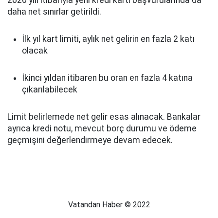
2026 yılı itibarıyla yeni kredi kartı başvurularında da
daha net sınırlar getirildi.
İlk yıl kart limiti, aylık net gelirin en fazla 2 katı
olacak
İkinci yıldan itibaren bu oran en fazla 4 katına
çıkarılabilecek
Limit belirlemede net gelir esas alınacak. Bankalar
ayrıca kredi notu, mevcut borç durumu ve ödeme
geçmişini değerlendirmeye devam edecek.
Vatandan Haber © 2022