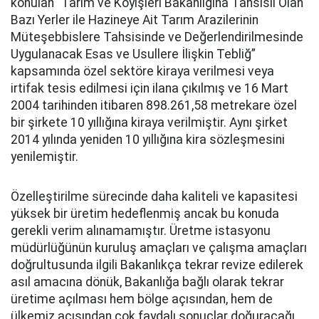
konulan “Tarım ve Köyişleri Bakanlığına Tahsisli Olan
Bazı Yerler ile Hazineye Ait Tarım Arazilerinin
Müteşebbislere Tahsisinde ve Değerlendirilmesinde
Uygulanacak Esas ve Usullere İlişkin Tebliğ”
kapsamında özel sektöre kiraya verilmesi veya
irtifak tesis edilmesi için ilana çıkılmış ve 16 Mart
2004 tarihinden itibaren 898.261,58 metrekare özel
bir şirkete 10 yıllığına kiraya verilmiştir. Aynı şirket
2014 yılında yeniden 10 yıllığına kira sözleşmesini
yenilemiştir.
Özelleştirilme sürecinde daha kaliteli ve kapasitesi
yüksek bir üretim hedeflenmiş ancak bu konuda
gerekli verim alınamamıştır. Üretme istasyonu
müdürlüğünün kuruluş amaçları ve çalışma amaçları
doğrultusunda ilgili Bakanlıkça tekrar revize edilerek
asıl amacına dönük, Bakanlığa bağlı olarak tekrar
üretime açılması hem bölge açısından, hem de
ülkemiz açısından çok faydalı sonuçlar doğuracağı