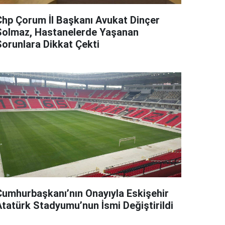
Chp Çorum İl Başkanı Avukat Dinçer
Solmaz, Hastanelerde Yaşanan
Sorunlara Dikkat Çekti
Cumhurbaşkanı’nın Onayıyla Eskişehir
Atatürk Stadyumu’nun İsmi Değiştirildi