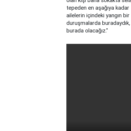
olan kişi bana sokakta sel
tepeden en aşağıya kadar 
ailelerin içindeki yangın bi
duruşmalarda buradaydık, 
burada olacağız."