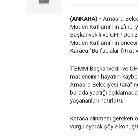
(ANKARA) -
Amasra Beledi
Maden Katliamı’nın 2’inci 
Başkanvekili ve CHP Denizl
Maden Katliamı'nın öncesin
Karaca "Bu facialar fıtrat 
TBMM Başkanvekili ve CHP D
madencinin hayatını kaybet
Amasra Belediyesi tarafınd
burada yaptığı açıklamada
yaşananları hatırlattı.
Karaca alınması gereken ön
vurgulayarak şöyle konuşt