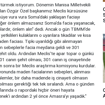
ötürmek istiyorum. Dönemin Manisa Milletvekili
lan Özgür Özel başkanımız Meclis kürsüsüne
rsüye vura vura Soma'daki yaklaşan faciayı
 "Eğer önlem almazsanız Soma'da facia yaşanacak,
unlardır, önlem alın" dedi. Ancak o gün TBMM'de
tkilileri kulaklarını o uyarılara tıkadılar ve kısa
en faciası. Tıpkı uyarıldığı gibi alınmayan
 sebeplerle facia meydana geldi ve 301
it oldu. Ardından Meclis'te apar topar o günkü
301 canın şehit olması, 301 canın iş cinayetinde
 sonra bir Meclis araştırma komisyonu kurdular.
onunda maden facialarının sebepleri, alınması
emler, bir daha madende iş cinayeti olmasın
apılması gerektiği tek tek sıralandı. Ama o günden
larında o rapordaki hiçbir öneri hayata
nek’i ardından 2 yıl önce Amasra’yı yaşadık."