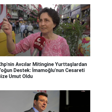
Chp'nin Avcılar Mitingine Yurttaşlardan
Yoğun Destek: İmamoğlu'nun Cesareti
Bize Umut Oldu