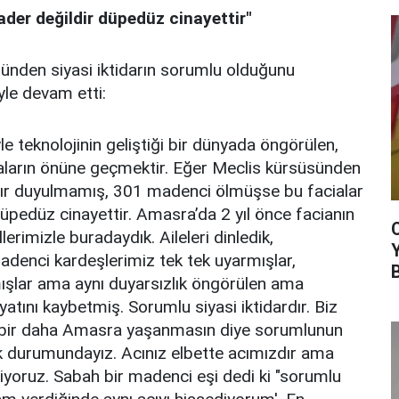
kader değildir düpedüz cinayettir"
ünden siyasi iktidarın sorumlu olduğunu
yle devam etti:
le teknolojinin geliştiği bir dünyada öngörülen,
iaların önüne geçmektir. Eğer Meclis kürsüsünden
ğır duyulmamış, 301 madenci ölmüşse bu facialar
düpedüz cinayettir. Amasra’da 2 yıl önce facianın
erimizle buradaydık. Aileleri dinledik,
adenci kardeşlerimiz tek tek uyarmışlar,
mışlar ama aynı duyarsızlık öngörülen ama
tını kaybetmiş. Sorumlu siyasi iktidardır. Biz
, bir daha Amasra yaşanmasın diye sorumlunun
 durumundayız. Acınız elbette acımızdır ama
miyoruz. Sabah bir madenci eşi dedi ki "sorumlu