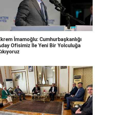
Ekrem İmamoğlu: Cumhurbaşkanlığı
day Ofisimiz İle Yeni Bir Yolculuğa
Çıkıyoruz