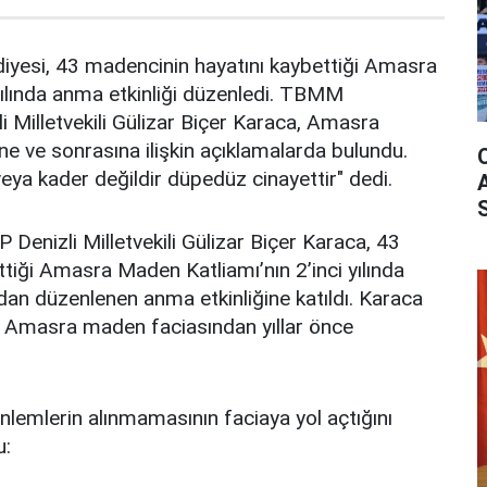
yesi, 43 madencinin hayatını kaybettiği Amasra
yılında anma etkinliği düzenledi. TBMM
i Milletvekili Gülizar Biçer Karaca, Amasra
e ve sonrasına ilişkin açıklamalarda bulundu.
veya kader değildir düpedüz cinayettir" dedi.
enizli Milletvekili Gülizar Biçer Karaca, 43
tiği Amasra Maden Katliamı’nın 2’inci yılında
an düzenlenen anma etkinliğine katıldı. Karaca
 Amasra maden faciasından yıllar önce
lemlerin alınmamasının faciaya yol açtığını
u: