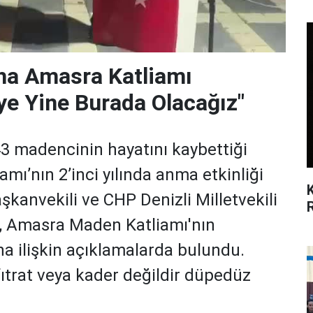
aha Amasra Katliamı
e Yine Burada Olacağız"
43 madencinin hayatını kaybettiği
ı’nın 2’inci yılında anma etkinliği
anvekili ve CHP Denizli Milletvekili
a, Amasra Maden Katliamı'nın
a ilişkin açıklamalarda bulundu.
fıtrat veya kader değildir düpedüz