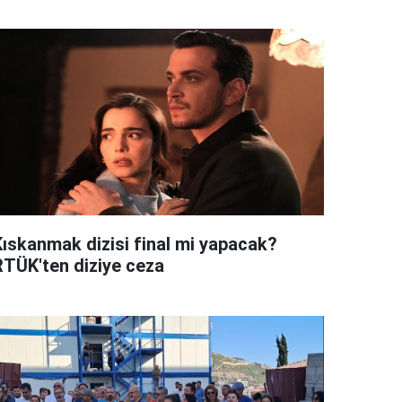
Kıskanmak dizisi final mi yapacak?
RTÜK'ten diziye ceza