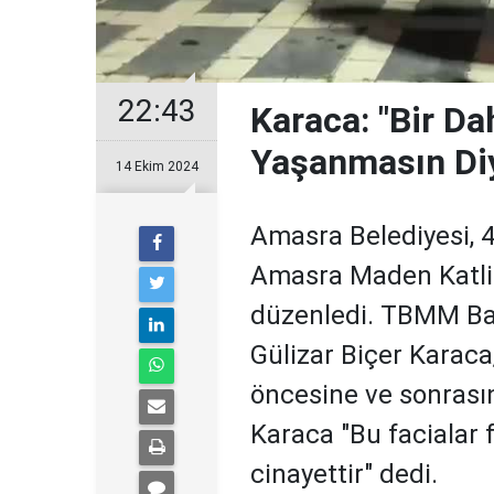
22:43
Karaca: "Bir D
Yaşanmasın Diy
14 Ekim 2024
Amasra Belediyesi, 
Amasra Maden Katliam
düzenledi. TBMM Başk
Gülizar Biçer Karac
öncesine ve sonrasın
Karaca "Bu facialar 
cinayettir" dedi.