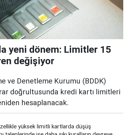
da yeni dönem: Limitler 15
ren değişiyor
me ve Denetleme Kurumu (BDDK)
rar doğrultusunda kredi kartı limitleri
yeniden hesaplanacak.
zellikle yüksek limitli kartlarda düşüş
mı taleplerinde ise daha sıkı kuralların devreye