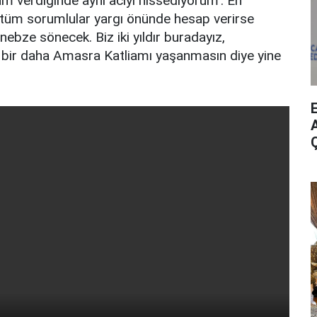
am verdiğinde aynı acıyı hissediyorum'. En
tüm sorumlular yargı önünde hesap verirse
r nebze sönecek. Biz iki yıldır buradayız,
bir daha Amasra Katliamı yaşanmasın diye yine
A