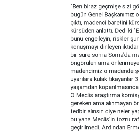
"Ben biraz geçmişe sizi g
bugün Genel Başkanımız o
çıktı, madenci baretini kü
kürsüden anlattı. Dedi ki
bunu engelleyin, riskler ş
konuşmayı dinleyen iktidar ye
bir süre sonra Soma'da mad
öngörülen ama önlenmeyen
madencimiz o madende şeh
uyarılara kulak tıkayanlar 
yaşamdan koparılmasından
O Meclis araştırma komisy
gereken ama alınmayan önl
tedbir alınsın diye neler y
bu yana Meclis'in tozru raf
geçirilmedi. Ardından Erme