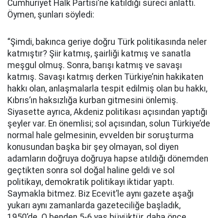
Cumhuriyet Halk Partisi’ne katıldığı süreci anlattı.
Öymen, şunları söyledi:
“Şimdi, bakınca geriye doğru Türk politikasında neler
katmıştır? Şiir katmış, şairliği katmış ve sanatla
meşgul olmuş. Sonra, barışı katmış ve savaşı
katmış. Savaşı katmış derken Türkiye’nin hakikaten
hakkı olan, anlaşmalarla tespit edilmiş olan bu hakkı,
Kıbrıs’ın haksızlığa kurban gitmesini önlemiş.
Siyasette ayrıca, Akdeniz politikası açısından yaptığı
şeyler var. En önemlisi; sol açısından, solun Türkiye’de
normal hale gelmesinin, evvelden bir soruşturma
konusundan başka bir şey olmayan, sol diyen
adamların doğruya doğruya hapse atıldığı dönemden
geçtikten sonra sol doğal haline geldi ve sol
politikayı, demokratik politikayı iktidar yaptı.
Saymakla bitmez. Biz Ecevit’le aynı gazete aşağı
yukarı aynı zamanlarda gazeteciliğe başladık,
1950’de. O benden 5-6 yaş büyüktür, daha önce