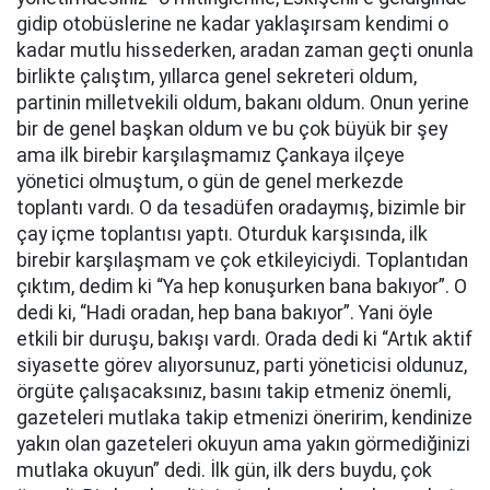
gidip otobüslerine ne kadar yaklaşırsam kendimi o
kadar mutlu hissederken, aradan zaman geçti onunla
birlikte çalıştım, yıllarca genel sekreteri oldum,
partinin milletvekili oldum, bakanı oldum. Onun yerine
bir de genel başkan oldum ve bu çok büyük bir şey
ama ilk birebir karşılaşmamız Çankaya ilçeye
yönetici olmuştum, o gün de genel merkezde
toplantı vardı. O da tesadüfen oradaymış, bizimle bir
çay içme toplantısı yaptı. Oturduk karşısında, ilk
birebir karşılaşmam ve çok etkileyiciydi. Toplantıdan
çıktım, dedim ki “Ya hep konuşurken bana bakıyor”. O
dedi ki, “Hadi oradan, hep bana bakıyor”. Yani öyle
etkili bir duruşu, bakışı vardı. Orada dedi ki “Artık aktif
siyasette görev alıyorsunuz, parti yöneticisi oldunuz,
örgüte çalışacaksınız, basını takip etmeniz önemli,
gazeteleri mutlaka takip etmenizi öneririm, kendinize
yakın olan gazeteleri okuyun ama yakın görmediğinizi
mutlaka okuyun” dedi. İlk gün, ilk ders buydu, çok