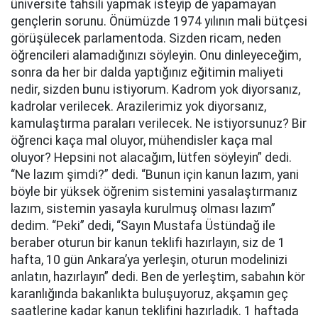
üniversite tahsili yapmak isteyip de yapamayan
gençlerin sorunu. Önümüzde 1974 yılının mali bütçesi
görüşülecek parlamentoda. Sizden ricam, neden
öğrencileri alamadığınızı söyleyin. Onu dinleyeceğim,
sonra da her bir dalda yaptığınız eğitimin maliyeti
nedir, sizden bunu istiyorum. Kadrom yok diyorsanız,
kadrolar verilecek. Arazilerimiz yok diyorsanız,
kamulaştırma paraları verilecek. Ne istiyorsunuz? Bir
öğrenci kaça mal oluyor, mühendisler kaça mal
oluyor? Hepsini not alacağım, lütfen söyleyin” dedi.
“Ne lazım şimdi?” dedi. “Bunun için kanun lazım, yani
böyle bir yüksek öğrenim sistemini yasalaştırmanız
lazım, sistemin yasayla kurulmuş olması lazım”
dedim. “Peki” dedi, “Sayın Mustafa Üstündağ ile
beraber oturun bir kanun teklifi hazırlayın, siz de 1
hafta, 10 gün Ankara’ya yerleşin, oturun modelinizi
anlatın, hazırlayın” dedi. Ben de yerleştim, sabahın kör
karanlığında bakanlıkta buluşuyoruz, akşamın geç
saatlerine kadar kanun teklifini hazırladık. 1 haftada