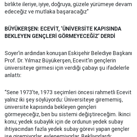
birlikte ileriye, iyiye, doğruya, güzele yürümeye devam
edeceğiz ve mutlaka başaracağız”
BÜYÜKERŞEN: ECEVİT, ‘ÜNİVERSİTE KAPISINDA
BEKLEYEN GENÇLERİ GÖRMEYECEĞİZ’ DERDİ
Soyer’in ardından konuşan Eskişehir Belediye Başkanı
Prof. Dr. Yılmaz Büyükerşen, Ecevit’in gençlerin
üniversiteye girmesi için verdiği çabayı şu ifadelerle
anlattı:
“Sene 1973’te, 1973 seçimleri öncesi rahmetli Ecevit
yalnız iki şey söylüyordu: Üniversiteye girememiş,
üniversite kapısında bekleyen gençleri
görmeyeceğiz, ben bu sistemi değiştireceğim. İkinci
konu; yedek subaylık için de ordunun yedek subay
ihtiyacından fazla yedek subay görevi yapan gençler
işe giremiyorlar, evlenemiyorlar. Bekliyorlardı;