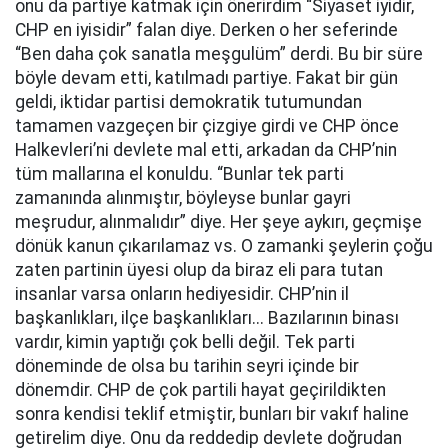
onu da partiye katmak için önerirdim “Siyaset iyidir,
CHP en iyisidir” falan diye. Derken o her seferinde
“Ben daha çok sanatla meşgulüm” derdi. Bu bir süre
böyle devam etti, katılmadı partiye. Fakat bir gün
geldi, iktidar partisi demokratik tutumundan
tamamen vazgeçen bir çizgiye girdi ve CHP önce
Halkevleri’ni devlete mal etti, arkadan da CHP’nin
tüm mallarına el konuldu. “Bunlar tek parti
zamanında alınmıştır, böyleyse bunlar gayri
meşrudur, alınmalıdır” diye. Her şeye aykırı, geçmişe
dönük kanun çıkarılamaz vs. O zamanki şeylerin çoğu
zaten partinin üyesi olup da biraz eli para tutan
insanlar varsa onların hediyesidir. CHP’nin il
başkanlıkları, ilçe başkanlıkları... Bazılarının binası
vardır, kimin yaptığı çok belli değil. Tek parti
döneminde de olsa bu tarihin seyri içinde bir
dönemdir. CHP de çok partili hayat geçirildikten
sonra kendisi teklif etmiştir, bunları bir vakıf haline
getirelim diye. Onu da reddedip devlete doğrudan