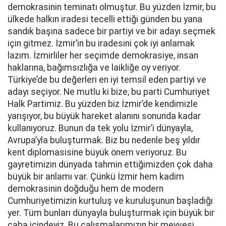
demokrasinin teminatı olmuştur. Bu yüzden İzmir, bu
ülkede halkın iradesi tecelli ettiği günden bu yana
sandık başına sadece bir partiyi ve bir adayı seçmek
için gitmez. İzmir’in bu iradesini çok iyi anlamak
lazım. İzmirliler her seçimde demokrasiye, insan
haklarına, bağımsızlığa ve laikliğe oy veriyor.
Türkiye’de bu değerleri en iyi temsil eden partiyi ve
adayı seçiyor. Ne mutlu ki bize, bu parti Cumhuriyet
Halk Partimiz. Bu yüzden biz İzmir’de kendimizle
yarışıyor, bu büyük hareket alanını sonunda kadar
kullanıyoruz. Bunun da tek yolu İzmir’i dünyayla,
Avrupa’yla buluşturmak. Biz bu nedenle beş yıldır
kent diplomasisine büyük önem veriyoruz. Bu
gayretimizin dünyada tahmin ettiğimizden çok daha
büyük bir anlamı var. Çünkü İzmir hem kadim
demokrasinin doğduğu hem de modern
Cumhuriyetimizin kurtuluş ve kuruluşunun başladığı
yer. Tüm bunları dünyayla buluşturmak için büyük bir
çaba içindeyiz. Bu çalışmalarımızın bir meyvesi