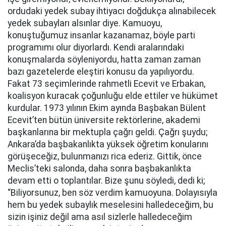
ordudaki yedek subay ihtiyacı doğdukça alınabilecek
yedek subayları alsınlar diye. Kamuoyu,
konuştuğumuz insanlar kazanamaz, böyle parti
programımı olur diyorlardı. Kendi aralarındaki
konuşmalarda söyleniyordu, hatta zaman zaman
bazı gazetelerde eleştiri konusu da yapılıyordu.
Fakat 73 seçimlerinde rahmetli Ecevit ve Erbakan,
koalisyon kuracak çoğunluğu elde ettiler ve hükümet
kurdular. 1973 yılının Ekim ayında Başbakan Bülent
Ecevit’ten bütün üniversite rektörlerine, akademi
başkanlarına bir mektupla çağrı geldi. Çağrı şuydu;
Ankara’da başbakanlıkta yüksek öğretim konularını
görüşeceğiz, bulunmanızı rica ederiz. Gittik, önce
Meclis’teki salonda, daha sonra başbakanlıkta
devam etti o toplantılar. Bize şunu söyledi, dedi ki;
“Biliyorsunuz, ben söz verdim kamuoyuna. Dolayısıyla
hem bu yedek subaylık meselesini halledeceğim, bu
sizin işiniz değil ama asıl sizlerle halledeceğim