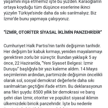
yaşamını inşa etmemiz işte bu yüzden. Karaoğlan’ın
ortaya koyduğu tüm düşünce eserlerine ikinci
yüzyılın Türkiye’sinde daha da sıkı sarılmalıyız. Biz
İzmir’de bunu yapmaya çalışıyoruz.
“İZMİR, OTORİTER SİYASAL İKLİMİN PANZEHRİDİR”
Cumhuriyet Halk Partisi’nin tarihi değişimin tarihidir.
Her değişim bir kabuk kırmayı, yeniden mayalanmayı
gerektiren zorlu bir süreçtir. Bundan yaklaşık 5 ay
önce, 22 Haziran’da, “Yeni Siyaset Belgesi: İzmir
Duruşu” başlığıyla bir yazı kaleme aldım. 14 Mayıs
seçimlerinin ardından, partimizde değişimin öncelikli
olarak sol, sosyal demokrat değerlerle daha sıkı
sarılmaktan geçtiğini ifade ettim. Bu deklarasyonun
ana fikri şuydu: 8500 yıllık bir demokrasi ve barış
şehri olan İzmir, otoriter ve popülist siyasal iklimin
ülkemizdeki biricik panzehridir. İşte bu nedenle