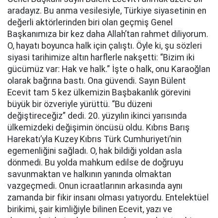
aradayız. Bu anma vesilesiyle, Türkiye siyasetinin en
değerli aktörlerinden biri olan geçmiş Genel
Başkanımıza bir kez daha Allah’tan rahmet diliyorum.
O, hayatı boyunca halk için çalıştı. Öyle ki, şu sözleri
siyasi tarihimize altın harflerle nakşetti: “Bizim iki
gücümüz var: Hak ve halk.” İşte o halk, onu Karaoğlan
olarak bağrına bastı. Ona güvendi. Sayın Bülent
Ecevit tam 5 kez ülkemizin Başbakanlık görevini
büyük bir özveriyle yürüttü. “Bu düzeni
değiştireceğiz” dedi. 20. yüzyılın ikinci yarısında
ülkemizdeki değişimin öncüsü oldu. Kıbrıs Barış
Harekatı’yla Kuzey Kıbrıs Türk Cumhuriyeti’nin
egemenliğini sağladı. O, hak bildiği yoldan asla
dönmedi. Bu yolda mahkum edilse de doğruyu
savunmaktan ve halkının yanında olmaktan
vazgeçmedi. Onun icraatlarının arkasında aynı
zamanda bir fikir insanı olması yatıyordu. Entelektüel
birikimi, şair kimliğiyle bilinen Ecevit, yazı ve