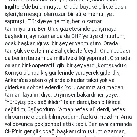
İngiltere’de bulunmuştu. Orada büyükelçilikte basın
işleriyle meşgul olan uzun bir süre memuriyet
yapmıştı. Türkiye’ye gelmiş, ben o zaman
tanımıyorum. Ben Ulus gazetesinde çalışmaya
başladım, aynı zamanda da CHP’ye üye olmuştum,
ocak başkanlığı vs. bir şeyler yapmıştım. Orada
tanıştık ve evlerimiz Bahçelievler’deydi. Onun babası
da benim babam da milletvekilliği yapmıştı. O sırada
onların bir kooperatifi gibi bir şey vardı, komşuyduk.
Komşu olunca kış günlerinde yürüyerek giderdik,
Ankara’da zaten o yıllarda o kadar taksi yok ve
giderken sohbet ederdik. Yolu canımız sıkılmadan
tamamlayalım diye. O iyimser bakardı her şeye,
“Yürüyüş çok sağlıklıdır” falan derdi, ben o fikirde
değildim, üşüyordum. “Aman nefes al” derdi, nefes
alırsam ne olacak bilmiyordum, fazla almazdım. Ama
yol boyunca çok sohbet ettik tabii. Ben aynı zamanda
CHP’nin gençlik ocağı başkanı olmuştum o zaman,