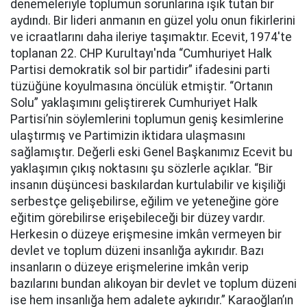
denemeleriyle toplumun sorunlarına ışık tutan bir
aydındı. Bir lideri anmanın en güzel yolu onun fikirlerini
ve icraatlarını daha ileriye taşımaktır. Ecevit, 1974'te
toplanan 22. CHP Kurultayı'nda “Cumhuriyet Halk
Partisi demokratik sol bir partidir” ifadesini parti
tüzüğüne koyulmasına öncülük etmiştir. “Ortanın
Solu” yaklaşımını geliştirerek Cumhuriyet Halk
Partisi’nin söylemlerini toplumun geniş kesimlerine
ulaştırmış ve Partimizin iktidara ulaşmasını
sağlamıştır. Değerli eski Genel Başkanımız Ecevit bu
yaklaşımın çıkış noktasını şu sözlerle açıklar. “Bir
insanın düşüncesi baskılardan kurtulabilir ve kişiliği
serbestçe gelişebilirse, eğilim ve yeteneğine göre
eğitim görebilirse erişebileceği bir düzey vardır.
Herkesin o düzeye erişmesine imkân vermeyen bir
devlet ve toplum düzeni insanlığa aykırıdır. Bazı
insanların o düzeye erişmelerine imkân verip
bazılarını bundan alıkoyan bir devlet ve toplum düzeni
ise hem insanlığa hem adalete aykırıdır.” Karaoğlan’ın