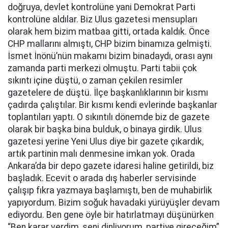
doğruya, devlet kontrolüne yani Demokrat Parti
kontrolüne aldılar. Biz Ulus gazetesi mensupları
olarak hem bizim matbaa gitti, ortada kaldık. Önce
CHP mallarını almıştı, CHP bizim binamıza gelmişti.
İsmet İnönü’nün makamı bizim binadaydı, orası aynı
zamanda parti merkezi olmuştu. Parti tabii çok
sıkıntı içine düştü, o zaman çekilen resimler
gazetelere de düştü. İlçe başkanlıklarının bir kısmı
çadırda çalıştılar. Bir kısmı kendi evlerinde başkanlar
toplantıları yaptı. O sıkıntılı dönemde biz de gazete
olarak bir başka bina bulduk, o binaya girdik. Ulus
gazetesi yerine Yeni Ulus diye bir gazete çıkardık,
artık partinin malı denmesine imkan yok. Orada
Ankara’da bir depo gazete idaresi haline getirildi, biz
başladık. Ecevit o arada dış haberler servisinde
çalışıp fıkra yazmaya başlamıştı, ben de muhabirlik
yapıyordum. Bizim soğuk havadaki yürüyüşler devam
ediyordu. Ben gene öyle bir hatırlatmayı düşünürken
“Ben karar verdim, seni dinliyorum, partiye gireceğim”