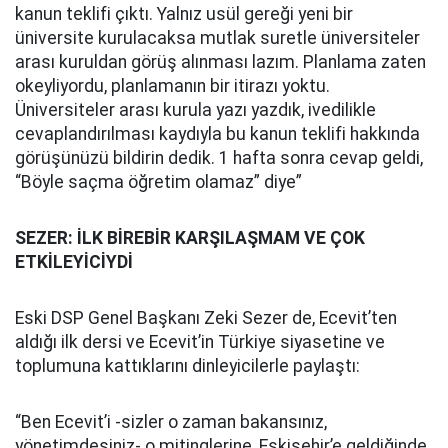
kanun teklifi çıktı. Yalnız usül gereği yeni bir
üniversite kurulacaksa mutlak suretle üniversiteler
arası kuruldan görüş alınması lazım. Planlama zaten
okeyliyordu, planlamanın bir itirazı yoktu.
Üniversiteler arası kurula yazı yazdık, ivedilikle
cevaplandırılması kaydıyla bu kanun teklifi hakkında
görüşünüzü bildirin dedik. 1 hafta sonra cevap geldi,
“Böyle saçma öğretim olamaz” diye”
SEZER: İLK BİREBİR KARŞILAŞMAM VE ÇOK
ETKİLEYİCİYDİ
Eski DSP Genel Başkanı Zeki Sezer de, Ecevit’ten
aldığı ilk dersi ve Ecevit’in Türkiye siyasetine ve
toplumuna kattıklarını dinleyicilerle paylaştı:
“Ben Ecevit’i -sizler o zaman bakansınız,
yönetimdesiniz- o mitinglerine, Eskişehir’e geldiğinde