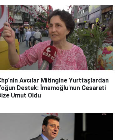
Chp'nin Avcılar Mitingine Yurttaşlardan
Yoğun Destek: İmamoğlu'nun Cesareti
Bize Umut Oldu