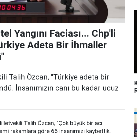
el Yangını Faciası... Chp'li
ürkiye Adeta Bir İhmaller
"
li Talih Özcan, "Türkiye adeta bir
öndü. İnsanımızın canı bu kadar ucuz
letvekili Talih Özcan, "Çok büyük bir acı
smi rakamlara göre 66 insanımızı kaybettik.