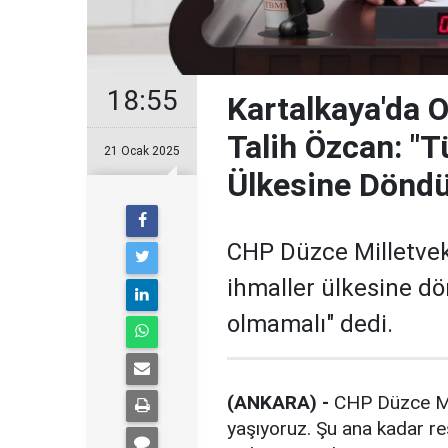
18:55
Kartalkaya'da Ot
Talih Özcan: "T
21 Ocak 2025
Ülkesine Döndü
CHP Düzce Milletveki
ihmaller ülkesine d
olmamalı" dedi.
(ANKARA) -
CHP Düzce Mil
yaşıyoruz. Şu ana kadar re