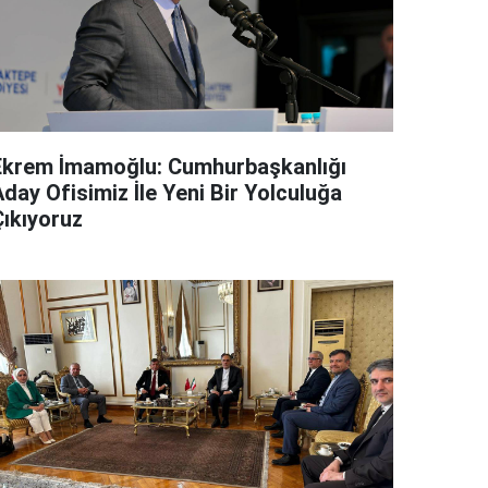
Ekrem İmamoğlu: Cumhurbaşkanlığı
day Ofisimiz İle Yeni Bir Yolculuğa
Çıkıyoruz