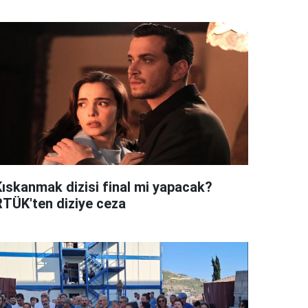
Kıskanmak dizisi final mi yapacak?
RTÜK'ten diziye ceza