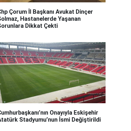
Chp Çorum İl Başkanı Avukat Dinçer
Solmaz, Hastanelerde Yaşanan
Sorunlara Dikkat Çekti
Cumhurbaşkanı’nın Onayıyla Eskişehir
Atatürk Stadyumu’nun İsmi Değiştirildi