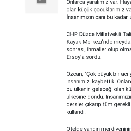
Onlarca yaralımız var. Hay
olan küçük çocuklarımız va
İnsanımızın canı bu kadar 
CHP Düzce Milletvekili Tal
Kayak Merkezi’nde meydana
sonrası, ihmaller olup ol
Ersoy’a sordu.
Özcan, "Çok büyük bir acı
insanımızı kaybettik. Onla
bu ülkenin geleceği olan kü
ülkesine döndü. İnsanımız
dersler çıkarıp tüm gerekli
kullandı.
Otelde yangın merdiveninin