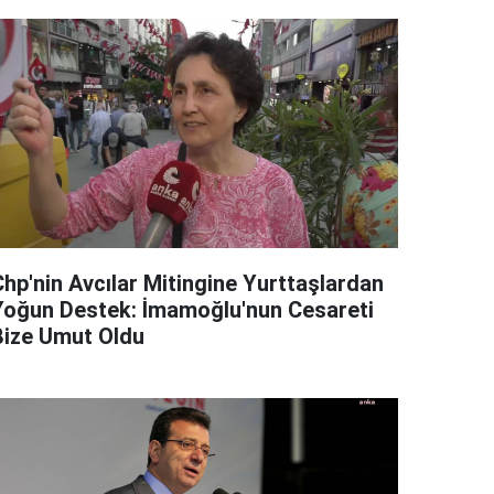
Chp'nin Avcılar Mitingine Yurttaşlardan
Yoğun Destek: İmamoğlu'nun Cesareti
Bize Umut Oldu