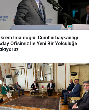
Ekrem İmamoğlu: Cumhurbaşkanlığı
day Ofisimiz İle Yeni Bir Yolculuğa
Çıkıyoruz