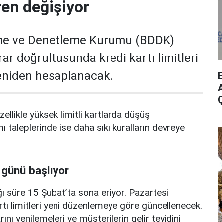
ren değişiyor
me ve Denetleme Kurumu (BDDK)
rar doğrultusunda kredi kartı limitleri
yeniden hesaplanacak.
A
zellikle yüksek limitli kartlarda düşüş
mı taleplerinde ise daha sıkı kuralların devreye
 günü başlıyor
ı süre 15 Şubat’ta sona eriyor. Pazartesi
rtı limitleri yeni düzenlemeye göre güncellenecek.
ını yenilemeleri ve müşterilerin gelir teyidini