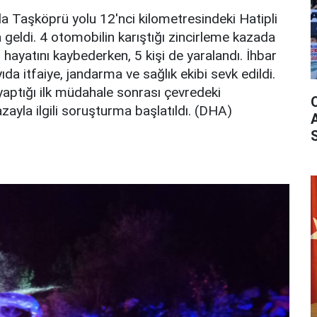
da Taşköprü yolu 12'nci kilometresindeki Hatipli
eldi. 4 otomobilin karıştığı zincirleme kazada
i hayatını kaybederken, 5 kişi de yaralandı. İhbar
ıda itfaiye, jandarma ve sağlık ekibi sevk edildi.
n yaptığı ilk müdahale sonrası çevredeki
azayla ilgili soruşturma başlatıldı. (DHA)