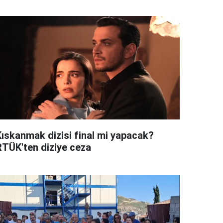
Kıskanmak dizisi final mi yapacak?
RTÜK'ten diziye ceza