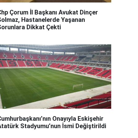
Chp Çorum İl Başkanı Avukat Dinçer
Solmaz, Hastanelerde Yaşanan
Sorunlara Dikkat Çekti
Cumhurbaşkanı’nın Onayıyla Eskişehir
Atatürk Stadyumu’nun İsmi Değiştirildi