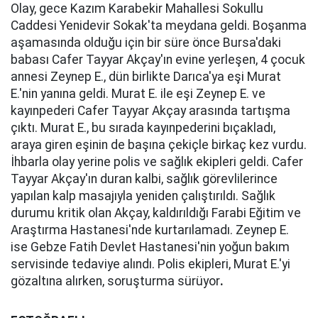
Olay, gece Kazım Karabekir Mahallesi Sokullu
Caddesi Yenidevir Sokak'ta meydana geldi. Boşanma
aşamasında olduğu için bir süre önce Bursa'daki
babası Cafer Tayyar Akçay'ın evine yerleşen, 4 çocuk
annesi Zeynep E., dün birlikte Darıca'ya eşi Murat
E.'nin yanına geldi. Murat E. ile eşi Zeynep E. ve
kayınpederi Cafer Tayyar Akçay arasında tartışma
çıktı. Murat E., bu sırada kayınpederini bıçakladı,
araya giren eşinin de başına çekiçle birkaç kez vurdu.
İhbarla olay yerine polis ve sağlık ekipleri geldi. Cafer
Tayyar Akçay'ın duran kalbi, sağlık görevlilerince
yapılan kalp masajıyla yeniden çalıştırıldı. Sağlık
durumu kritik olan Akçay, kaldırıldığı Farabi Eğitim ve
Araştırma Hastanesi'nde kurtarılamadı. Zeynep E.
ise Gebze Fatih Devlet Hastanesi'nin yoğun bakım
servisinde tedaviye alındı. Polis ekipleri, Murat E.'yi
gözaltına alırken, soruşturma sürüyor
.