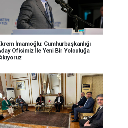
Ekrem İmamoğlu: Cumhurbaşkanlığı
day Ofisimiz İle Yeni Bir Yolculuğa
Çıkıyoruz