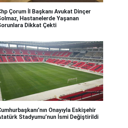
Chp Çorum İl Başkanı Avukat Dinçer
Solmaz, Hastanelerde Yaşanan
Sorunlara Dikkat Çekti
Cumhurbaşkanı’nın Onayıyla Eskişehir
Atatürk Stadyumu’nun İsmi Değiştirildi