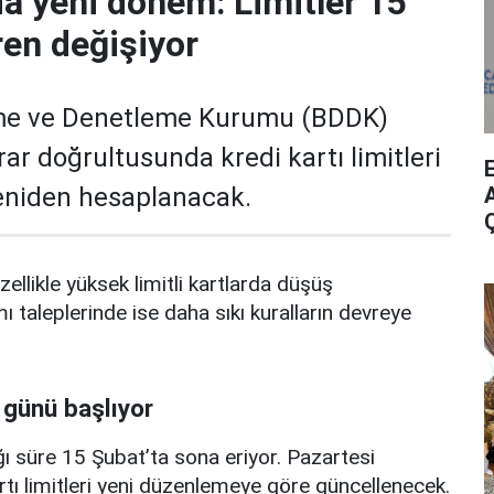
da yeni dönem: Limitler 15
ren değişiyor
me ve Denetleme Kurumu (BDDK)
rar doğrultusunda kredi kartı limitleri
yeniden hesaplanacak.
A
zellikle yüksek limitli kartlarda düşüş
mı taleplerinde ise daha sıkı kuralların devreye
 günü başlıyor
ı süre 15 Şubat’ta sona eriyor. Pazartesi
rtı limitleri yeni düzenlemeye göre güncellenecek.