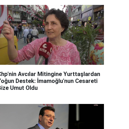
Chp'nin Avcılar Mitingine Yurttaşlardan
Yoğun Destek: İmamoğlu'nun Cesareti
Bize Umut Oldu