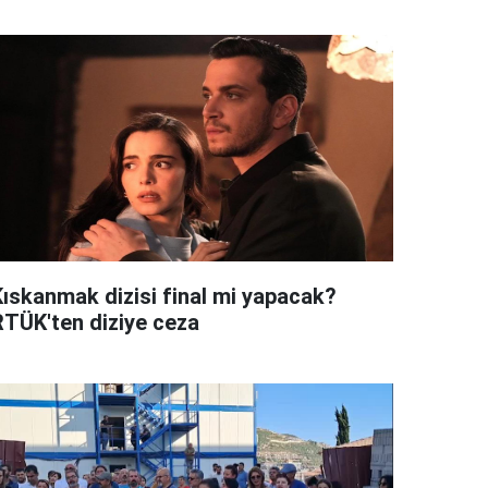
Kıskanmak dizisi final mi yapacak?
RTÜK'ten diziye ceza