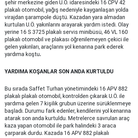
şehir merkezine giden U.Ö. idaresindeki 16 CPV 42
plakalı otomobil, yağış nedeniyle kayganlaşan yolda
virajdan şarampole düştü. Kazadan yara almadan
kurtulan U.Ö. yakınlarını arayarak yardım istedi. Olay
yerine 16 S 3725 plakalı servis minibüsü, 46 VL 160
plakalı otomobil ve plakası öğrenilemeyen çekici ile
gelen yakınları, araçlarını yol kenarına park ederek
yardıma koştu
.
YARDIMA KOŞANLAR SON ANDA KURTULDU
Bu sırada Saffet Turhan yönetimindeki 16 APV 882
plakalı plakalı otomobil, kontrolden çıkarak U.Ö. ile
yardıma gelen 7 kişilik grubun üzerine sürüklenmeye
başladı. Durumu fark edenler, kendilerini yol kenarına
atarak son anda kurtuldu. Metrelerce savrulan araç
kaza yapan otomobil ile park halindeki 3 araca
çarparak durdu. Kazada 16 APV 882 plakalı