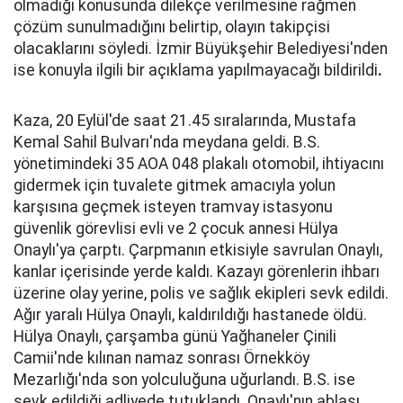
olmadığı konusunda dilekçe verilmesine rağmen
çözüm sunulmadığını belirtip, olayın takipçisi
olacaklarını söyledi. İzmir Büyükşehir Belediyesi'nden
ise konuyla ilgili bir açıklama yapılmayacağı bildirildi
.
Kaza, 20 Eylül'de saat 21.45 sıralarında, Mustafa
Kemal Sahil Bulvarı'nda meydana geldi. B.S.
yönetimindeki 35 AOA 048 plakalı otomobil, ihtiyacını
gidermek için tuvalete gitmek amacıyla yolun
karşısına geçmek isteyen tramvay istasyonu
güvenlik görevlisi evli ve 2 çocuk annesi Hülya
Onaylı'ya çarptı. Çarpmanın etkisiyle savrulan Onaylı,
kanlar içerisinde yerde kaldı. Kazayı görenlerin ihbarı
üzerine olay yerine, polis ve sağlık ekipleri sevk edildi.
Ağır yaralı Hülya Onaylı, kaldırıldığı hastanede öldü.
Hülya Onaylı, çarşamba günü Yağhaneler Çinili
Camii'nde kılınan namaz sonrası Örnekköy
Mezarlığı'nda son yolculuğuna uğurlandı. B.S. ise
sevk edildiği adliyede tutuklandı. Onaylı'nın ablası