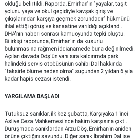
olduğu belirtildi. Raporda, Emirhan'ın "yayalar, taşıt
yolunu yaya ve okul geçidiyle kavşak giriş ve
çıkışlarından karşıya geçmek zorundadır" hükmünü
ihlal ettiği görüş ve kanaatine varıldığı açıklandı.
DHA'nın haberi sonrası kamuoyunda tepki oluştu.
Bilirkişi raporunda, Emirhan'ın da kusurlu
bulunmasına rağmen iddianamede buna değinilmedi.
Açılan davada Döş'ün yanı sıra kaldırımda park
halindeki servis otobüsünün sahibi Dal hakkında
"taksirle ölüme neden olma" suçundan 2 yıldan 6 yıla
kadar hapis cezası istendi
.
YARGILAMA BAŞLADI
Tutuksuz sanıklar, ilk kez şubatta, Karşıyaka 1'inci
Asliye Ceza Mahkemesi'nde hakim karşısına çıktı.
Duruşmada sanıklardan Arzu Döş, Emirhan'ın aniden
önüne çıktığını savundu. Diğer sanık İbrahim Dal ise