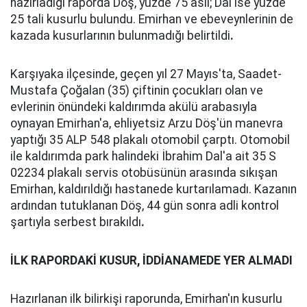
hazırladığı raporda Döş, yüzde 75 asli; Dal ise yüzde
25 tali kusurlu bulundu. Emirhan ve ebeveynlerinin de
kazada kusurlarının bulunmadığı belirtildi
.
Karşıyaka ilçesinde, geçen yıl 27 Mayıs'ta, Saadet-
Mustafa Çoğalan (35) çiftinin çocukları olan ve
evlerinin önündeki kaldırımda akülü arabasıyla
oynayan Emirhan'a, ehliyetsiz Arzu Döş'ün manevra
yaptığı 35 ALP 548 plakalı otomobil çarptı. Otomobil
ile kaldırımda park halindeki İbrahim Dal'a ait 35 S
02234 plakalı servis otobüsünün arasında sıkışan
Emirhan, kaldırıldığı hastanede kurtarılamadı. Kazanın
ardından tutuklanan Döş, 44 gün sonra adli kontrol
şartıyla serbest bırakıldı
.
İLK RAPORDAKİ KUSUR, İDDİANAMEDE YER ALMADI
Hazırlanan ilk bilirkişi raporunda, Emirhan'ın kusurlu