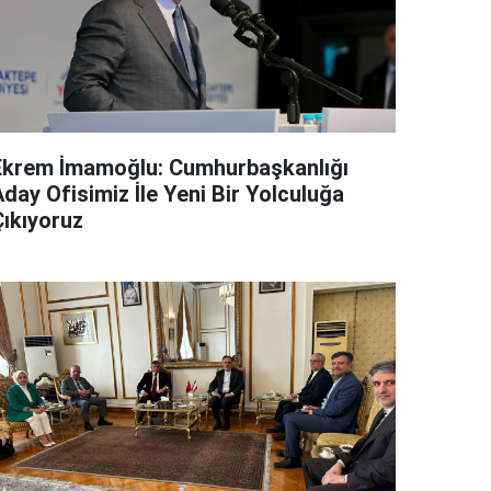
Ekrem İmamoğlu: Cumhurbaşkanlığı
day Ofisimiz İle Yeni Bir Yolculuğa
Çıkıyoruz