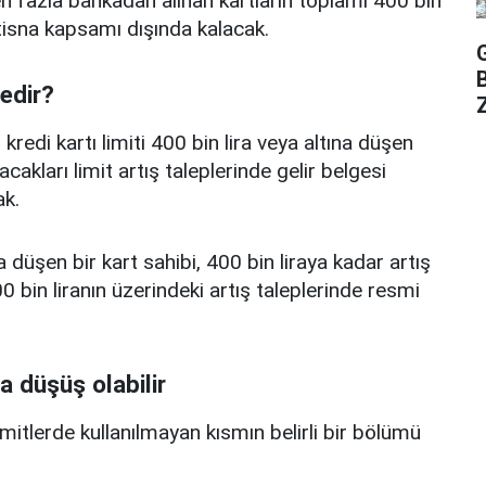
 fazla bankadan alınan kartların toplamı 400 bin
istisna kapsamı dışında kalacak.
nedir?
Z
edi kartı limiti 400 bin lira veya altına düşen
acakları limit artış taleplerinde gelir belgesi
k.
a düşen bir kart sahibi, 400 bin liraya kadar artış
 bin liranın üzerindeki artış taleplerinde resmi
a düşüş olabilir
limitlerde kullanılmayan kısmın belirli bir bölümü