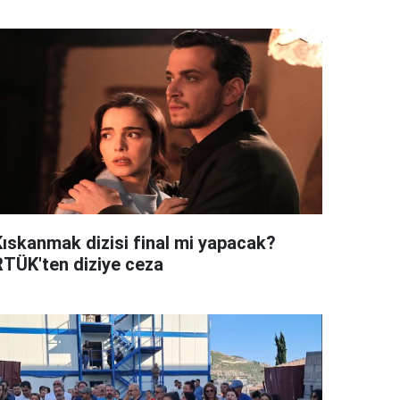
Kıskanmak dizisi final mi yapacak?
RTÜK'ten diziye ceza