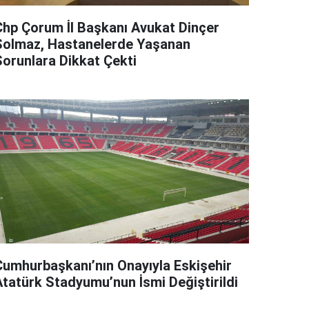
Chp Çorum İl Başkanı Avukat Dinçer
Solmaz, Hastanelerde Yaşanan
Sorunlara Dikkat Çekti
Cumhurbaşkanı’nın Onayıyla Eskişehir
Atatürk Stadyumu’nun İsmi Değiştirildi