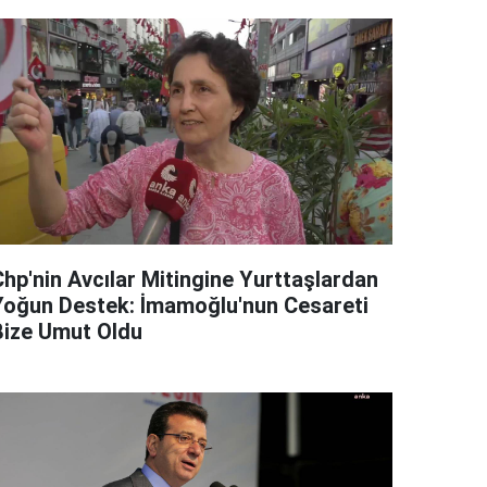
Chp'nin Avcılar Mitingine Yurttaşlardan
Yoğun Destek: İmamoğlu'nun Cesareti
Bize Umut Oldu