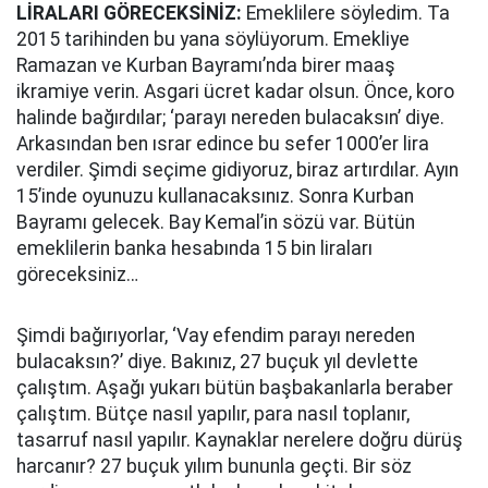
LİRALARI GÖRECEKSİNİZ:
Emeklilere söyledim. Ta
2015 tarihinden bu yana söylüyorum. Emekliye
Ramazan ve Kurban Bayramı’nda birer maaş
ikramiye verin. Asgari ücret kadar olsun. Önce, koro
halinde bağırdılar; ‘parayı nereden bulacaksın’ diye.
Arkasından ben ısrar edince bu sefer 1000’er lira
verdiler. Şimdi seçime gidiyoruz, biraz artırdılar. Ayın
15’inde oyunuzu kullanacaksınız. Sonra Kurban
Bayramı gelecek. Bay Kemal’in sözü var. Bütün
emeklilerin banka hesabında 15 bin liraları
göreceksiniz…
Şimdi bağırıyorlar, ‘Vay efendim parayı nereden
bulacaksın?’ diye. Bakınız, 27 buçuk yıl devlette
çalıştım. Aşağı yukarı bütün başbakanlarla beraber
çalıştım. Bütçe nasıl yapılır, para nasıl toplanır,
tasarruf nasıl yapılır. Kaynaklar nerelere doğru dürüş
harcanır? 27 buçuk yılım bununla geçti. Bir söz