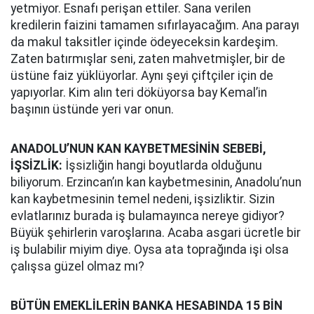
yetmiyor. Esnafı perişan ettiler. Sana verilen
kredilerin faizini tamamen sıfırlayacağım. Ana parayı
da makul taksitler içinde ödeyeceksin kardeşim.
Zaten batırmışlar seni, zaten mahvetmişler, bir de
üstüne faiz yüklüyorlar. Aynı şeyi çiftçiler için de
yapıyorlar. Kim alın teri döküyorsa bay Kemal’in
başının üstünde yeri var onun.
ANADOLU’NUN KAN KAYBETMESİNİN SEBEBİ,
İŞSİZLİK:
İşsizliğin hangi boyutlarda olduğunu
biliyorum. Erzincan’ın kan kaybetmesinin, Anadolu’nun
kan kaybetmesinin temel nedeni, işsizliktir. Sizin
evlatlarınız burada iş bulamayınca nereye gidiyor?
Büyük şehirlerin varoşlarına. Acaba asgari ücretle bir
iş bulabilir miyim diye. Oysa ata toprağında işi olsa
çalışsa güzel olmaz mı?
BÜTÜN EMEKLİLERİN BANKA HESABINDA 15 BİN