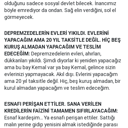
olduğunu sadece sosyal devlet bilecek. İnancımız
böyle emrediyor da ondan. Sağ elin verdiğini, sol el
görmeyecek.
DEPREMZEDELERİN EVLERİ YIKILDI. EVLERİNİ
YAPACAĞIM AMA 20 YIL TAKSİTLE DEĞİL. HİÇ BEŞ
KURUŞ ALMADAN YAPACAĞIM VE TESLİM
EDECEĞİM:
Depremzedelerin evleri, ahırları,
dükkanları yıkıldı. Şimdi diyorlar ki yeniden yapacağız
ama bu bay Kemal var ya bay Kemal, gelince sizin
evlerinizi yapmayacak. Akıl dışı. Evlerini yapacağım
ama 20 yıl taksitle değil. Hiç, beş kuruş almadan, bir
kurul almadan yapacağım ve teslim edeceğim.
ESNAFI PERİŞAN ETTİLER. SANA VERİLEN
KREDİLERİN FAİZİNİ TAMAMEN SIFIRLAYACAĞIM:
Esnaf kardeşim… Ya esnafı perişan ettiler. Sattığı
malın yerine gidip yenisini almak istediğinde parası