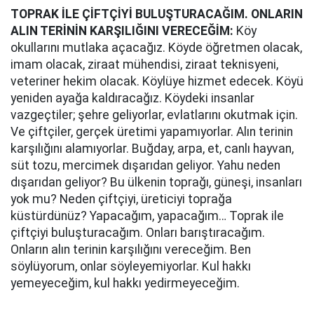
TOPRAK İLE ÇİFTÇİYİ BULUŞTURACAĞIM. ONLARIN
ALIN TERİNİN KARŞILIĞINI VERECEĞİM:
Köy
okullarını mutlaka açacağız. Köyde öğretmen olacak,
imam olacak, ziraat mühendisi, ziraat teknisyeni,
veteriner hekim olacak. Köylüye hizmet edecek. Köyü
yeniden ayağa kaldıracağız. Köydeki insanlar
vazgeçtiler; şehre geliyorlar, evlatlarını okutmak için.
Ve çiftçiler, gerçek üretimi yapamıyorlar. Alın terinin
karşılığını alamıyorlar. Buğday, arpa, et, canlı hayvan,
süt tozu, mercimek dışarıdan geliyor. Yahu neden
dışarıdan geliyor? Bu ülkenin toprağı, güneşi, insanları
yok mu? Neden çiftçiyi, üreticiyi toprağa
küstürdünüz? Yapacağım, yapacağım… Toprak ile
çiftçiyi buluşturacağım. Onları barıştıracağım.
Onların alın terinin karşılığını vereceğim. Ben
söylüyorum, onlar söyleyemiyorlar. Kul hakkı
yemeyeceğim, kul hakkı yedirmeyeceğim.