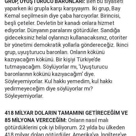
GRUP, UYUŞTURUCU BARONLARI:
Ben bu siyaseti
yaparken iki grupla karşı karşıyayım. İki grup, Bay
Kemal seçilmesin diye çaba harcıyorlar. Birincisi,
beşli çeteler. Devletin bir kanadı onlara hizmet
ediyorlar. Dünyanın paralarını götürdüler. Sandığa
gideceksiniz helal oylarınızı kullanacaksınız, otoriter
bir yönetimi demokratik yollarla göndereceğiz. İkinci
grup, uyuşturucu baronları. Onların kökünü
kazıyacağım kökünü. Bir kişiyi Türkiye’de
tutmayacağım. Söylüyorlar mı, ‘Uyuşturucu
baronlarının kökünü kazıyacağım’ diye.
Söyleyemiyorlar. Kul hakkı yemedim, kul hakkı
yedirmeyeceğim diye söylüyorlar mı?
Söyleyemiyorlar.
418 MİLYAR DOLARIN TAMAMINI GETİRECEĞİM VE
85 MİLYONA VERECEĞİM:
Onların nasıl malı
götürdüklerini çok iyi biliyorum. 22 yılda bu ülkeden
418 milyar doları götürdüler. Amerika’ya, İngiltere’ye