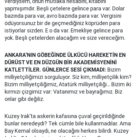
verdiysem, onun mutlaka hesabını, kitabını
yapmışımdır. Beşli çetelere gelince para var. Dolar
bazında para var, avro bazında para var. Vergisini
ödüyorsunuz bir de geçmediğiniz köprüden para
istiyorlar sizden. E o da var. Emekliye gelince para
yok. Beşli çetelerden alacağım ve size vereceğim.
ANKARA’NIN GÖBEĞİNDE ÜLKÜCÜ HAREKETİN EN
DÜRÜST VE EN DÜZGÜN BİR AKADEMİSYENİNİ
KATLETTİLER. GÜNLERCE SESİ ÇIKMADI:
Bizim
milliyetçiliğimizi sorguluyor. Siz kim, milliyetçilik kim?
Bizim milliyetçiliğimiz, Atatürk milliyetçiliği… Bizim iki
kırmızı çizgimiz var: Vatanımız ve bayrağımız. Biz
onlar gibi değiliz.
Kuzey Irak’ta askerin kafasına çuval geçirildiğinde
bunlar neredeydi? Tek cümle bile kullanmadılar. Ama
Bay Kemal olsaydı, ne olacağını herkes bilirdi. Kuzey