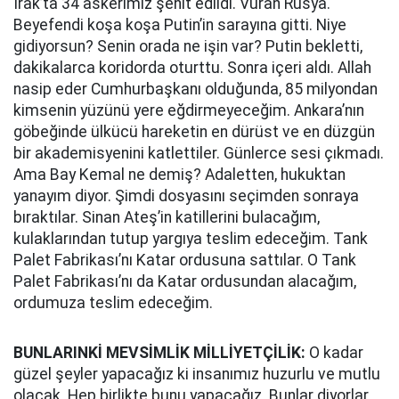
Irak’ta 34 askerimiz şehit edildi. Vuran Rusya.
Beyefendi koşa koşa Putin’in sarayına gitti. Niye
gidiyorsun? Senin orada ne işin var? Putin bekletti,
dakikalarca koridorda oturttu. Sonra içeri aldı. Allah
nasip eder Cumhurbaşkanı olduğunda, 85 milyondan
kimsenin yüzünü yere eğdirmeyeceğim. Ankara’nın
göbeğinde ülkücü hareketin en dürüst ve en düzgün
bir akademisyenini katlettiler. Günlerce sesi çıkmadı.
Ama Bay Kemal ne demiş? Adaletten, hukuktan
yanayım diyor. Şimdi dosyasını seçimden sonraya
bıraktılar. Sinan Ateş’in katillerini bulacağım,
kulaklarından tutup yargıya teslim edeceğim. Tank
Palet Fabrikası’nı Katar ordusuna sattılar. O Tank
Palet Fabrikası’nı da Katar ordusundan alacağım,
ordumuza teslim edeceğim.
BUNLARINKİ MEVSİMLİK MİLLİYETÇİLİK:
O kadar
güzel şeyler yapacağız ki insanımız huzurlu ve mutlu
olacak. Hep birlikte bunu yapacağız. Bunlar diyorlar