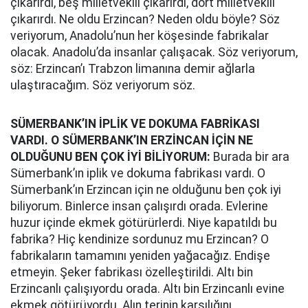
çıkarırdı, beş milletvekili çıkarırdı, dört milletvekili
çıkarırdı. Ne oldu Erzincan? Neden oldu böyle? Söz
veriyorum, Anadolu’nun her köşesinde fabrikalar
olacak. Anadolu’da insanlar çalışacak. Söz veriyorum,
söz: Erzincan’ı Trabzon limanına demir ağlarla
ulaştıracağım. Söz veriyorum söz.
SÜMERBANK’IN İPLİK VE DOKUMA FABRİKASI
VARDI. O SÜMERBANK’IN ERZİNCAN İÇİN NE
OLDUĞUNU BEN ÇOK İYİ BİLİYORUM:
Burada bir ara
Sümerbank’ın iplik ve dokuma fabrikası vardı. O
Sümerbank’ın Erzincan için ne olduğunu ben çok iyi
biliyorum. Binlerce insan çalışırdı orada. Evlerine
huzur içinde ekmek götürürlerdi. Niye kapatıldı bu
fabrika? Hiç kendinize sordunuz mu Erzincan? O
fabrikaların tamamını yeniden yağacağız. Endişe
etmeyin. Şeker fabrikası özelleştirildi. Altı bin
Erzincanlı çalışıyordu orada. Altı bin Erzincanlı evine
ekmek götürüyordu. Alın terinin karşılığını