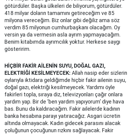
götürdüler. Başka ülkeleri de biliyorum, götürdüler.
418 milyar doların tamamını getireceğim ve 85
milyona vereceğim. Biz onlar gibi değiliz ama söz
verdim 85 milyonun cumhurbaşkanı olacağım. Oy
versin ya da vermesin asla ayrım yapmayacağım.
Benim kitabımda ayrımcılık yoktur. Herkese saygı
gösteririm.
HİÇBİR FAKİR AİLENİN SUYU, DOĞAL GAZI,
ELEKTRİĞİ KESİLMEYECEK:
Allah nasip eder sizlerin
oylarıyla iktidara geldiğimde hiçbir fakir ailenin suyu,
doğal gazı, elektriği kesilmeyecek. Yardımı öyle
fakirleri topla, sıraya diz, televizyonları çağır onlara
yardım yap. Bir de ‘ben yardım yapıyorum’ diye hava
bas. Bunu da kaldıracağım. Fakir ailelerde kadının
banka hesabına parayı yatıracağız. Asgari ücretin
altında olmayacak. Kadın gidecek parasını alacak
çoluğunun çocuğunun rızkını sağlayacak. Fakir