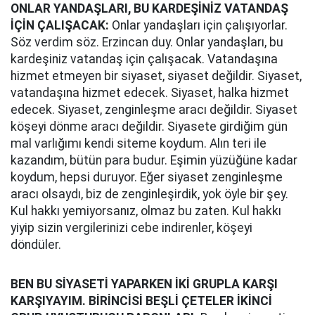
ONLAR YANDAŞLARI, BU KARDEŞİNİZ VATANDAŞ
İÇİN ÇALIŞACAK:
Onlar yandaşları için çalışıyorlar.
Söz verdim söz. Erzincan duy. Onlar yandaşları, bu
kardeşiniz vatandaş için çalışacak. Vatandaşına
hizmet etmeyen bir siyaset, siyaset değildir. Siyaset,
vatandaşına hizmet edecek. Siyaset, halka hizmet
edecek. Siyaset, zenginleşme aracı değildir. Siyaset
köşeyi dönme aracı değildir. Siyasete girdiğim gün
mal varlığımı kendi siteme koydum. Alın teri ile
kazandım, bütün para budur. Eşimin yüzüğüne kadar
koydum, hepsi duruyor. Eğer siyaset zenginleşme
aracı olsaydı, biz de zenginleşirdik, yok öyle bir şey.
Kul hakkı yemiyorsanız, olmaz bu zaten. Kul hakkı
yiyip sizin vergilerinizi cebe indirenler, köşeyi
döndüler.
BEN BU SİYASETİ YAPARKEN İKİ GRUPLA KARŞI
KARŞIYAYIM. BİRİNCİSİ BEŞLİ ÇETELER İKİNCİ