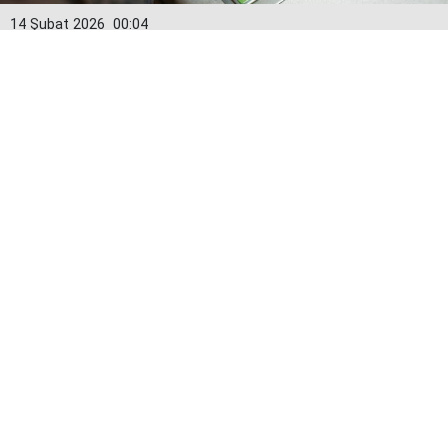
14 Şubat 2026
00:04
Kredi kartlarında yeni dönem: Limitler
15 Şubat’tan itibaren değişiyor
Bankacılık Düzenleme ve Denetleme Kurumu (BDDK)
tarafından alınan karar doğrultusunda kredi kartı
limitleri 15 Şubat itibarıyla yeniden hesaplanacak.
Yeni uygulamayla birlikte özellikle yüksek limitli
kartlarda düşüş yaşanabileceği, limit artırımı
taleplerinde ise daha sıkı kuralların devreye gireceği
bildirildi.