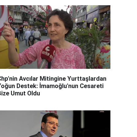
Chp'nin Avcılar Mitingine Yurttaşlardan
Yoğun Destek: İmamoğlu'nun Cesareti
Bize Umut Oldu