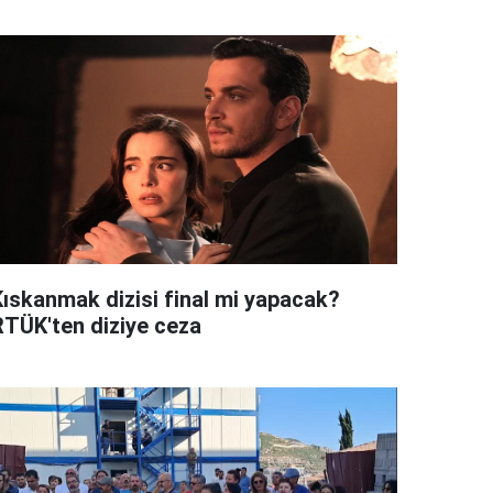
Kıskanmak dizisi final mi yapacak?
RTÜK'ten diziye ceza