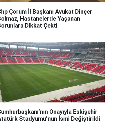
Chp Çorum İl Başkanı Avukat Dinçer
Solmaz, Hastanelerde Yaşanan
Sorunlara Dikkat Çekti
Cumhurbaşkanı’nın Onayıyla Eskişehir
Atatürk Stadyumu’nun İsmi Değiştirildi