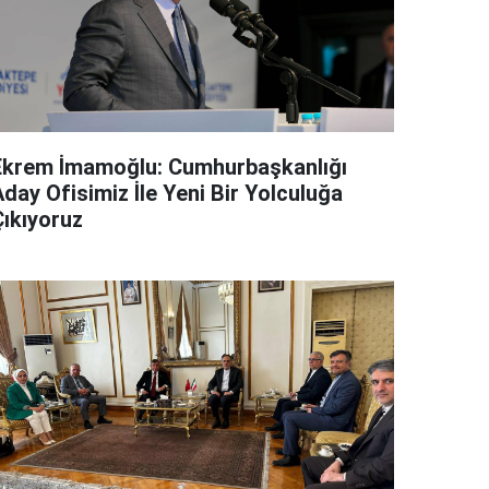
Ekrem İmamoğlu: Cumhurbaşkanlığı
day Ofisimiz İle Yeni Bir Yolculuğa
Çıkıyoruz