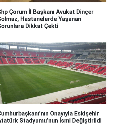
Chp Çorum İl Başkanı Avukat Dinçer
Solmaz, Hastanelerde Yaşanan
Sorunlara Dikkat Çekti
Cumhurbaşkanı’nın Onayıyla Eskişehir
Atatürk Stadyumu’nun İsmi Değiştirildi