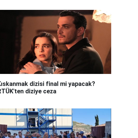
Kıskanmak dizisi final mi yapacak?
RTÜK'ten diziye ceza