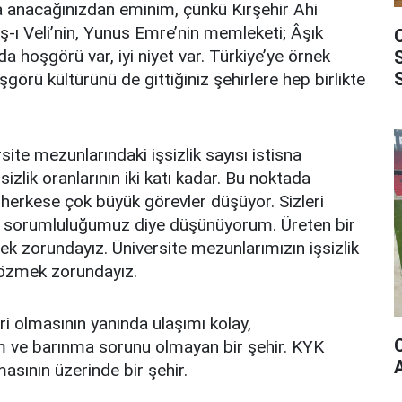
la anacağınızdan eminim, çünkü Kırşehir Ahi
aş-ı Veli’nin, Yunus Emre’nin memleketi; Âşık
 hoşgörü var, iyi niyet var. Türkiye’ye örnek
şgörü kültürünü de gittiğiniz şehirlere hep birlikte
ite mezunlarındaki işsizlik sayısı istisna
izlik oranlarının iki katı kadar. Bu noktada
herkese çok büyük görevler düşüyor. Sizleri
 sorumluluğumuz diye düşünüyorum. Üreten bir
mek zorundayız. Üniversite mezunlarımızın işsizlik
çözmek zorundayız.
hri olmasının yanında ulaşımı kolay,
ım ve barınma sorunu olmayan bir şehir. KYK
asının üzerinde bir şehir.