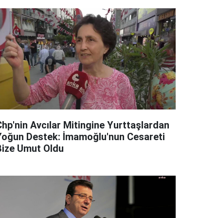
Chp'nin Avcılar Mitingine Yurttaşlardan
Yoğun Destek: İmamoğlu'nun Cesareti
Bize Umut Oldu