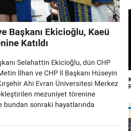
ye Başkanı Ekicioğlu, Kaeü
nine Katıldı
şkanı Selahattin Ekicioğlu, dün CHP
i Metin İlhan ve CHP İl Başkanı Hüseyin
 Kırşehir Ahi Evran Üniversitesi Merkez
kleştirilen mezuniyet törenine
re bundan sonraki hayatlarında