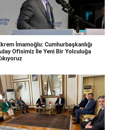
Ekrem İmamoğlu: Cumhurbaşkanlığı
day Ofisimiz İle Yeni Bir Yolculuğa
Çıkıyoruz