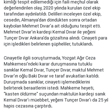
kimliği tespit edilemediği için faili meçhul olarak
değerlendirilen olay, 2020 yılında kurulan özel ekip
tarafından aydınlatıldı. Delilleri inceleyen özel ekip,
cesedin, Almanya'dan döndükten sonra ortadan
kaybolan Mehmet Dıvar'a ait olduğunu tespit etti.
Mehmet Dıvar'ın kardeşi Kemal Dıvar ile yeğeni
Tunçer Dıvar Ankara'da gözaltına alındı. Cinayeti para
için işledikleri belirlenen şüpheliler, tutuklandı
.
Cinayetle ilgili soruşturmada, Yozgat Ağır Ceza
Mahkemesi'ndeki karar duruşmasına tutuklu
sanıklar Kemal Dıvar, Tunçer Dıvar, maktul Mehmet
Dıvar'ın oğlu Baki Dıvar ve taraf avukatları katıldı.
Duruşmada sanıklar, cinayeti işlemediklerini
belirterek beraatlerini istedi. Mahkeme heyeti,
"kasten öldürme" suçundan maktulün kardeşi sanık
Kemal Dıvar'ı müebbet, yeğeni Tunçer Dıvar'ı da 25 yıl
hapis cezasına çarptırdı
.