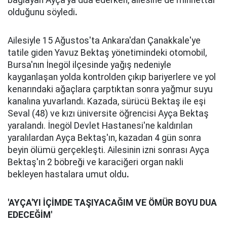
bağlayan Ayça'ya dua ederken, ailesine de minnettar
olduğunu söyledi
.
Ailesiyle 15 Ağustos'ta Ankara'dan Çanakkale'ye
tatile giden Yavuz Bektaş yönetimindeki otomobil,
Bursa'nın İnegöl ilçesinde yağış nedeniyle
kayganlaşan yolda kontrolden çıkıp bariyerlere ve yol
kenarındaki ağaçlara çarptıktan sonra yağmur suyu
kanalına yuvarlandı. Kazada, sürücü Bektaş ile eşi
Seval (48) ve kızı üniversite öğrencisi Ayça Bektaş
yaralandı. İnegöl Devlet Hastanesi'ne kaldırılan
yaralılardan Ayça Bektaş'ın, kazadan 4 gün sonra
beyin ölümü gerçekleşti. Ailesinin izni sonrası Ayça
Bektaş'ın 2 böbreği ve karaciğeri organ nakli
bekleyen hastalara umut oldu
.
'AYÇA'YI İÇİMDE TAŞIYACAĞIM VE ÖMÜR BOYU DUA
EDECEĞİM'