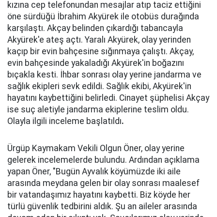
kızına cep telefonundan mesajlar atıp taciz ettiğini
öne sürdüğü İbrahim Akyürek ile otobüs durağında
karşılaştı. Akçay belinden çıkardığı tabancayla
Akyürek'e ateş açtı. Yaralı Akyürek, olay yerinden
kaçıp bir evin bahçesine sığınmaya çalıştı. Akçay,
evin bahçesinde yakaladığı Akyürek'in boğazını
bıçakla kesti. İhbar sonrası olay yerine jandarma ve
sağlık ekipleri sevk edildi. Sağlık ekibi, Akyürek'in
hayatını kaybettiğini belirledi. Cinayet şüphelisi Akçay
ise suç aletiyle jandarma ekiplerine teslim oldu.
Olayla ilgili inceleme başlatıldı
.
Ürgüp Kaymakam Vekili Olgun Öner, olay yerine
gelerek incelemelerde bulundu. Ardından açıklama
yapan Öner, "Bugün Ayvalık köyümüzde iki aile
arasında meydana gelen bir olay sonrası maalesef
bir vatandaşımız hayatını kaybetti. Biz köyde her
türlü güvenlik tedbirini aldık. Şu an aileler arasında