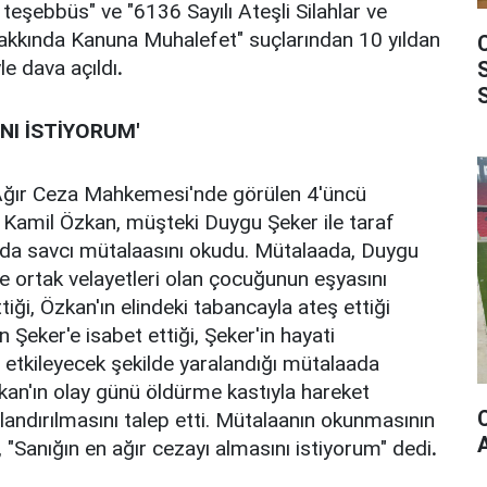
teşebbüs" ve "6136 Sayılı Ateşli Silahlar ve
 Hakkında Kanuna Muhalefet" suçlarından 10 yıldan
le dava açıldı
.
NI İSTİYORUM'
 Ağır Ceza Mahkemesi'nde görülen 4'üncü
 Kamil Özkan, müşteki Duygu Şeker ile taraf
mada savcı mütalaasını okudu. Mütalaada, Duygu
le ortak velayetleri olan çocuğunun eşyasını
tiği, Özkan'ın elindeki tabancayla ateş ettiği
in Şeker'e isabet ettiği, Şeker'in hayati
e etkileyecek şekilde yaralandığı mütalaada
zkan'ın olay günü öldürme kastıyla hareket
zalandırılmasını talep etti. Mütalaanın okunmasının
 "Sanığın en ağır cezayı almasını istiyorum" dedi
.