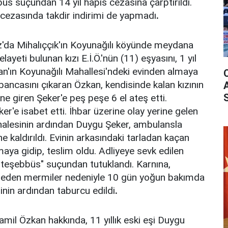
s suçundan 14 yıl hapis cezasına çarptırıldı.
cezasında takdir indirimi de yapmadı
.
'da Mihalıççık'ın Koyunağılı köyünde meydana
layeti bulunan kızı E.İ.Ö.'nün (11) eşyasını, 1 yıl
n'ın Koyunağılı Mahallesi'ndeki evinden almaya
abancasını çıkaran Özkan, kendisinde kalan kızının
e giren Şeker'e peş peşe 6 el ateş etti.
r'e isabet etti. İhbar üzerine olay yerine gelen
dahalesinin ardından Duygu Şeker, ambulansla
e kaldırıldı. Evinin arkasındaki tarladan kaçan
ya gidip, teslim oldu. Adliyeye sevk edilen
teşebbüs" suçundan tutuklandı. Karnına,
t eden mermiler nedeniyle 10 gün yoğun bakımda
inin ardından taburcu edildi
.
il Özkan hakkında, 11 yıllık eski eşi Duygu