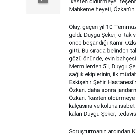
"kasten öldürmeye" teşebbü
Mahkeme heyeti, Özkan'ın 
Olay, geçen yıl 10 Temmuz
geldi. Duygu Şeker, ortak ve
önce boşandığı Kamil Özka
gitti. Bu sırada belinden t
gözü önünde, evin bahçesin
Mermilerden 5'i, Duygu Şeke
sağlık ekiplerinin, ilk mü
Eskişehir Şehir Hastanesi'n
Özkan, daha sonra jandarma
Özkan, "kasten öldürmeye 
kalçasına ve koluna isabe
kalan Duygu Şeker, tedavis
Soruşturmanın ardından Kam