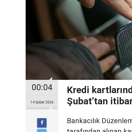
00:04
Kredi kartların
Şubat’tan itiba
14 Şubat 2026
Bankacılık Düzenle
tarafından alınan ka