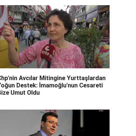
Chp'nin Avcılar Mitingine Yurttaşlardan
Yoğun Destek: İmamoğlu'nun Cesareti
Bize Umut Oldu