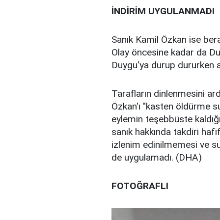
İNDİRİM UYGULANMADI
Sanık Kamil Özkan ise beraat
Olay öncesine kadar da Du
Duygu'ya durup dururken a
Tarafların dinlenmesini ar
Özkan'ı "kasten öldürme s
eylemin teşebbüste kaldığı 
sanık hakkında takdiri haf
izlenim edinilmemesi ve suç
de uygulamadı. (DHA)
FOTOĞRAFLI