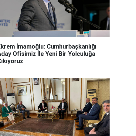
Ekrem İmamoğlu: Cumhurbaşkanlığı
day Ofisimiz İle Yeni Bir Yolculuğa
Çıkıyoruz