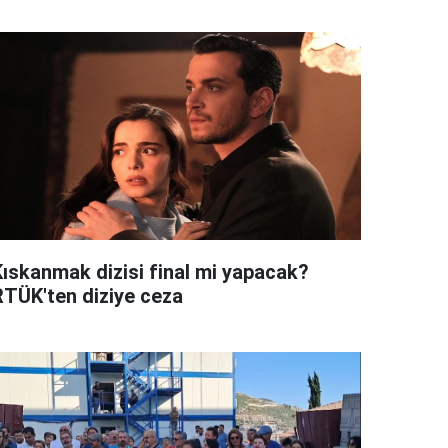
Kıskanmak dizisi final mi yapacak?
RTÜK'ten diziye ceza