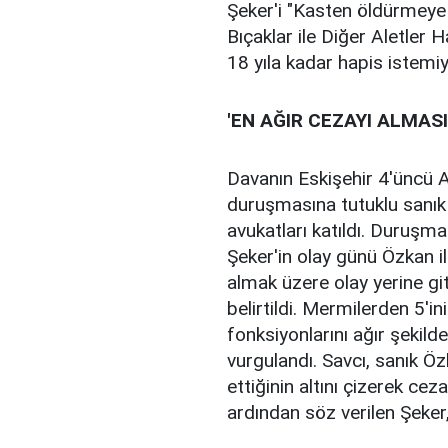
Şeker'i "Kasten öldürmeye 
Bıçaklar ile Diğer Aletler
18 yıla kadar hapis istemiy
'EN AĞIR CEZAYI ALMASI
Davanın Eskişehir 4'üncü
duruşmasına tutuklu sanık
avukatları katıldı. Duruş
Şeker'in olay günü Özkan i
almak üzere olay yerine git
belirtildi. Mermilerden 5'in
fonksiyonlarını ağır şekild
vurgulandı. Savcı, sanık Ö
ettiğinin altını çizerek ce
ardından söz verilen Şeker,