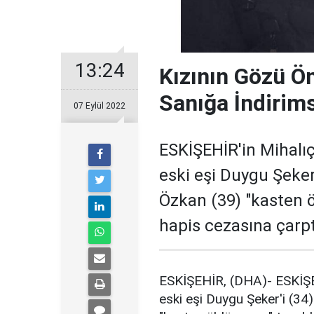
13:24
Kızının Gözü Ö
Sanığa İndirims
07 Eylül 2022
ESKİŞEHİR'in Mihalıç
eski eşi Duygu Şeker
Özkan (39) "kasten 
hapis cezasına çarptı
ESKİŞEHİR, (DHA)- ESKİŞEH
eski eşi Duygu Şeker'i (34