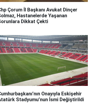
Chp Çorum İl Başkanı Avukat Dinçer
Solmaz, Hastanelerde Yaşanan
Sorunlara Dikkat Çekti
Cumhurbaşkanı’nın Onayıyla Eskişehir
Atatürk Stadyumu’nun İsmi Değiştirildi