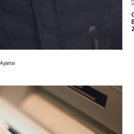
Z
Ajansı