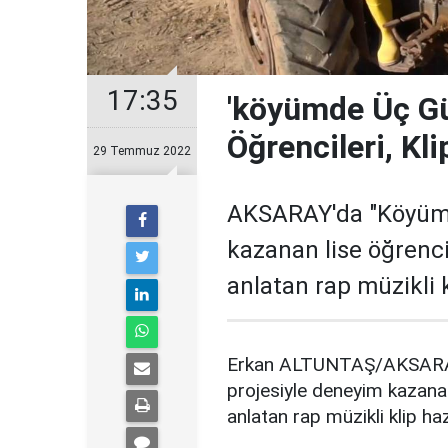
17:35
'köyümde Üç Gü
Öğrencileri, Kli
29 Temmuz 2022
AKSARAY'da "Köyümd
kazanan lise öğrenci
anlatan rap müzikli k
Erkan ALTUNTAŞ/AKSARA
projesiyle deneyim kazanan
anlatan rap müzikli klip ha