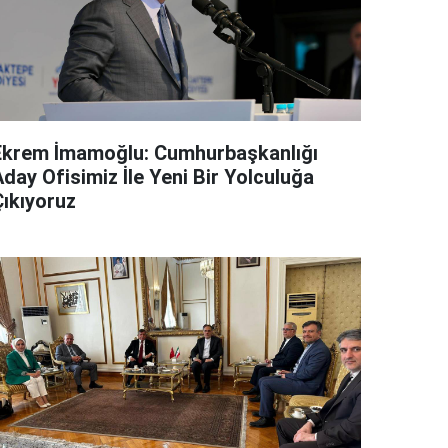
Ekrem İmamoğlu: Cumhurbaşkanlığı
day Ofisimiz İle Yeni Bir Yolculuğa
Çıkıyoruz