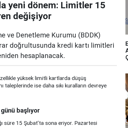
da yeni dönem: Limitler 15
ren değişiyor
me ve Denetleme Kurumu (BDDK)
rar doğrultusunda kredi kartı limitleri
A
yeniden hesaplanacak.
zellikle yüksek limitli kartlarda düşüş
mı taleplerinde ise daha sıkı kuralların devreye
 günü başlıyor
ı süre 15 Şubat’ta sona eriyor. Pazartesi