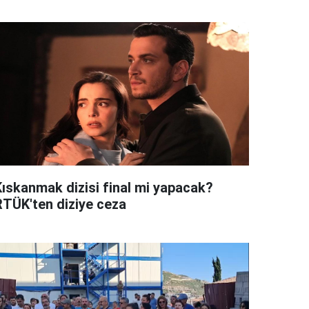
Kıskanmak dizisi final mi yapacak?
RTÜK'ten diziye ceza