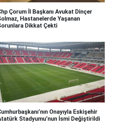
Chp Çorum İl Başkanı Avukat Dinçer
Solmaz, Hastanelerde Yaşanan
Sorunlara Dikkat Çekti
Cumhurbaşkanı’nın Onayıyla Eskişehir
Atatürk Stadyumu’nun İsmi Değiştirildi