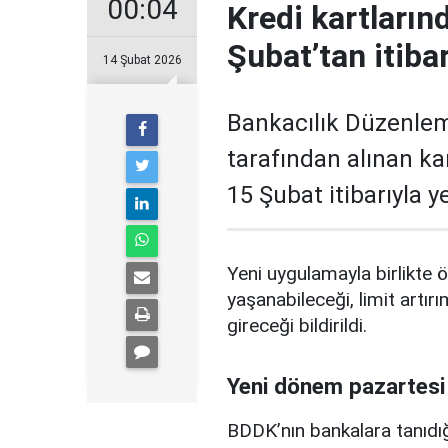
00:04
Kredi kartların
Şubat’tan itiba
14 Şubat 2026
Bankacılık Düzenle
tarafından alınan ka
15 Şubat itibarıyla 
Yeni uygulamayla birlikte ö
yaşanabileceği, limit artırı
gireceği bildirildi.
Yeni dönem pazartesi
BDDK’nın bankalara tanıdığ