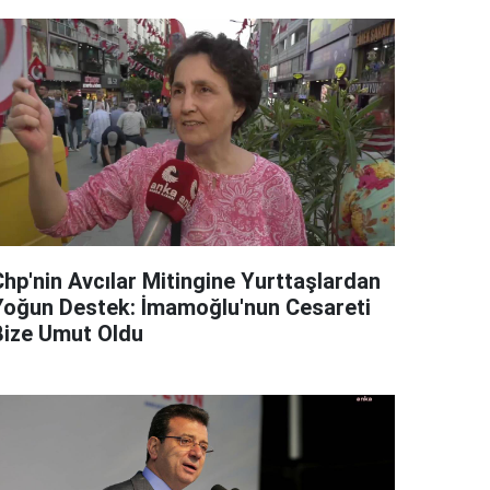
Chp'nin Avcılar Mitingine Yurttaşlardan
Yoğun Destek: İmamoğlu'nun Cesareti
Bize Umut Oldu