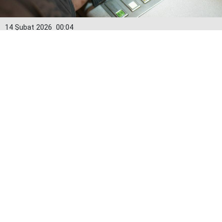
14 Şubat 2026
00:04
Kredi kartlarında yeni dönem: Limitler
15 Şubat’tan itibaren değişiyor
Bankacılık Düzenleme ve Denetleme Kurumu (BDDK)
tarafından alınan karar doğrultusunda kredi kartı
limitleri 15 Şubat itibarıyla yeniden hesaplanacak.
Yeni uygulamayla birlikte özellikle yüksek limitli
kartlarda düşüş yaşanabileceği, limit artırımı
taleplerinde ise daha sıkı kuralların devreye gireceği