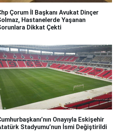
Chp Çorum İl Başkanı Avukat Dinçer
Solmaz, Hastanelerde Yaşanan
Sorunlara Dikkat Çekti
Cumhurbaşkanı’nın Onayıyla Eskişehir
Atatürk Stadyumu’nun İsmi Değiştirildi