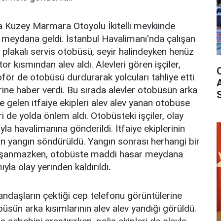
da Kuzey Marmara Otoyolu İkitelli mevkiinde
eydana geldi. İstanbul Havalimanı'nda çalışan
7 plakalı servis otobüsü, seyir halindeyken henüz
r kısmından alev aldı. Alevleri gören işçiler,
ör de otobüsü durdurarak yolcuları tahliye etti
rine haber verdi. Bu sırada alevler otobüsün arka
ne gelen itfaiye ekipleri alev alev yanan otobüse
ri de yolda önlem aldı. Otobüsteki işçiler, olay
yla havalimanına gönderildi. İtfaiye ekiplerinin
n yangın söndürüldü. Yangın sonrası herhangi bir
yaşanmazken, otobüste maddi hasar meydana
yla olay yerinden kaldırıldı
.
ndaşların çektiği cep telefonu görüntülerine
üsün arka kısımlarının alev alev yandığı görüldü.