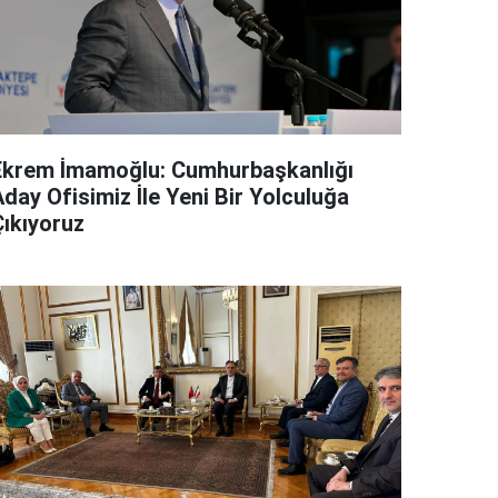
Ekrem İmamoğlu: Cumhurbaşkanlığı
day Ofisimiz İle Yeni Bir Yolculuğa
Çıkıyoruz