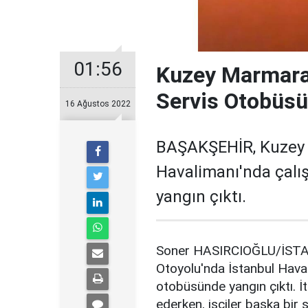
01:56
Kuzey Marmara 
Servis Otobüsü
16 Ağustos 2022
BAŞAKŞEHİR, Kuzey 
Havalimanı'nda çalış
yangın çıktı.
Soner HASIRCIOĞLU/İST
Otoyolu'nda İstanbul Havali
otobüsünde yangın çıktı. İ
ederken, işçiler başka bir 