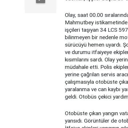
Olay, saat 00.00 sıraların
Mahmutbey istikametinde m
işçileri taşıyan 34 LCS 59
bilinmeyen bir nedenle moto
sürücüyü hemen uyardı. Şof
ve durumu itfaiyeye ekiple
kısımlarını sardı. Olay yeri
müdahale etti. Polis ekiple
yerine çağrılan servis aracı
çalışmasıyla otobüste çıka
yaralanma ve can kaybı 
geldi. Otobüs çekici yardımı
Otobüste çıkan yangın vata
yansıdı. Görüntüler de otob