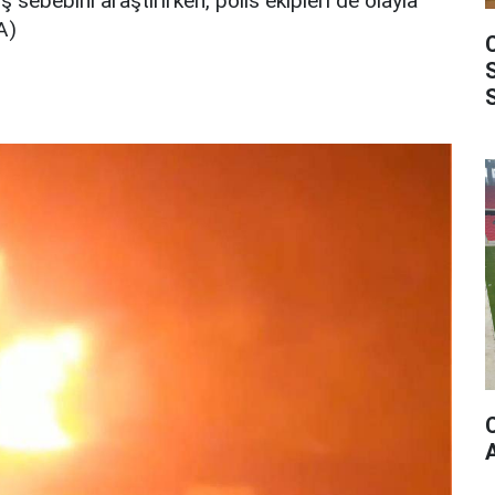
ış sebebini araştırırken, polis ekipleri de olayla
A)