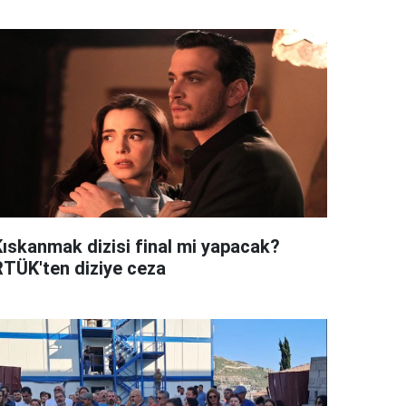
Kıskanmak dizisi final mi yapacak?
RTÜK'ten diziye ceza