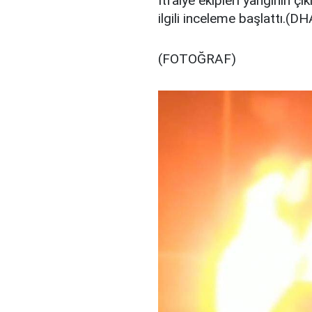
İtfaiye ekipleri yangının çık
ilgili inceleme başlattı.(DH
(FOTOĞRAF)