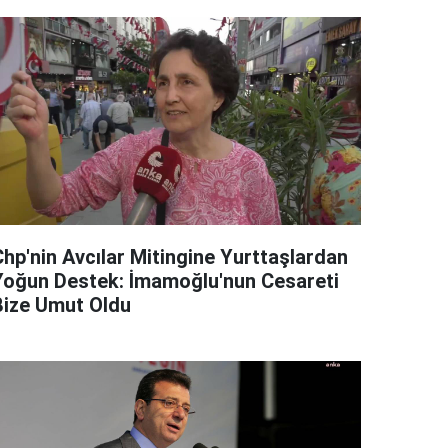
Chp'nin Avcılar Mitingine Yurttaşlardan
Yoğun Destek: İmamoğlu'nun Cesareti
Bize Umut Oldu