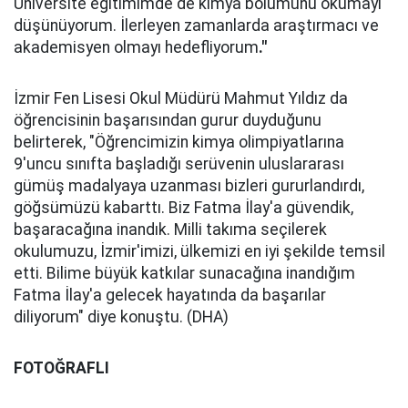
Üniversite eğitimimde de kimya bölümünü okumayı
düşünüyorum. İlerleyen zamanlarda araştırmacı ve
akademisyen olmayı hedefliyorum
."
İzmir Fen Lisesi Okul Müdürü Mahmut Yıldız da
öğrencisinin başarısından gurur duyduğunu
belirterek, "Öğrencimizin kimya olimpiyatlarına
9'uncu sınıfta başladığı serüvenin uluslararası
gümüş madalyaya uzanması bizleri gururlandırdı,
göğsümüzü kabarttı. Biz Fatma İlay'a güvendik,
başaracağına inandık. Milli takıma seçilerek
okulumuzu, İzmir'imizi, ülkemizi en iyi şekilde temsil
etti. Bilime büyük katkılar sunacağına inandığım
Fatma İlay'a gelecek hayatında da başarılar
diliyorum" diye konuştu. (DHA)
FOTOĞRAFLI