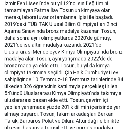
İzmir Fen Lisesi'nde bu yıl 12'nci sınıf eğitimini
tamamlayan Fatma İlay Tosun'un kimyaya olan
merakı, laboratuvar ortamlarına ilgisi ile başladı.
2019'daki TÜBİTAK Ulusal Bilim Olimpiyatları 2'nci
Aşama Sınavı'nda bronz madalya kazanan Tosun,
daha sonra aynı olimpiyatlarda 2020'de gümüş,
2021'de ise altın madalya kazandı. 2021'de
Uluslararası Mendeleyev Kimya Olimpiyatı'nda bronz
madalya alan Tosun, aynı yarışmada 2022'de de
bronz madalya elde etti. Tosun, bu yıl da kimya
olimpiyat takımına seçildi. Çin Halk Cumhuriyeti ev
sahipliğinde 10 Temmuz-18 Temmuz tarihlerinde 84
ülkeden 326 öğrencinin katılımıyla gerçekleştirilen
54'üncü Uluslararası Kimya Olimpiyatı'nda takımıyla
uluslararası başarı elde etti. Tosun, çevrim içi
yapılan yarışmada yüzde 20'lik dilimin içerisinde yer
almayı başardı. Tosun, takım arkadaşları Berkan
Tarak, Barbaros Polat ve Dilara Altundağ ile birlikte
ülkesini başarıyla temsil etti ve gümüş madalya