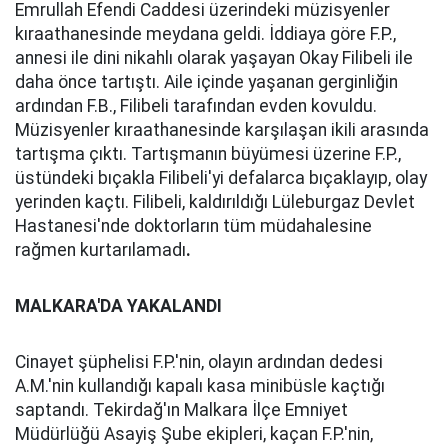
Emrullah Efendi Caddesi üzerindeki müzisyenler
kıraathanesinde meydana geldi. İddiaya göre F.P.,
annesi ile dini nikahlı olarak yaşayan Okay Filibeli ile
daha önce tartıştı. Aile içinde yaşanan gerginliğin
ardından F.B., Filibeli tarafından evden kovuldu.
Müzisyenler kıraathanesinde karşılaşan ikili arasında
tartışma çıktı. Tartışmanın büyümesi üzerine F.P.,
üstündeki bıçakla Filibeli'yi defalarca bıçaklayıp, olay
yerinden kaçtı. Filibeli, kaldırıldığı Lüleburgaz Devlet
Hastanesi'nde doktorların tüm müdahalesine
rağmen kurtarılamadı
.
MALKARA'DA YAKALANDI
Cinayet şüphelisi F.P.'nin, olayın ardından dedesi
A.M.'nin kullandığı kapalı kasa minibüsle kaçtığı
saptandı. Tekirdağ'ın Malkara İlçe Emniyet
Müdürlüğü Asayiş Şube ekipleri, kaçan F.P.'nin,