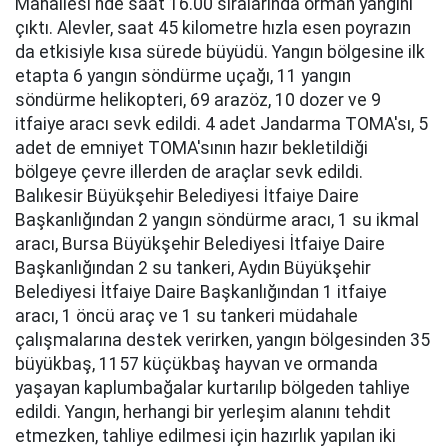
Mahallesi'nde saat 16.00 sıralarında orman yangını
çıktı. Alevler, saat 45 kilometre hızla esen poyrazın
da etkisiyle kısa sürede büyüdü. Yangın bölgesine ilk
etapta 6 yangın söndürme uçağı, 11 yangın
söndürme helikopteri, 69 arazöz, 10 dozer ve 9
itfaiye aracı sevk edildi. 4 adet Jandarma TOMA'sı, 5
adet de emniyet TOMA'sının hazır bekletildiği
bölgeye çevre illerden de araçlar sevk edildi.
Balıkesir Büyükşehir Belediyesi İtfaiye Daire
Başkanlığından 2 yangın söndürme aracı, 1 su ikmal
aracı, Bursa Büyükşehir Belediyesi İtfaiye Daire
Başkanlığından 2 su tankeri, Aydın Büyükşehir
Belediyesi İtfaiye Daire Başkanlığından 1 itfaiye
aracı, 1 öncü araç ve 1 su tankeri müdahale
çalışmalarına destek verirken, yangın bölgesinden 35
büyükbaş, 1157 küçükbaş hayvan ve ormanda
yaşayan kaplumbağalar kurtarılıp bölgeden tahliye
edildi. Yangın, herhangi bir yerleşim alanını tehdit
etmezken, tahliye edilmesi için hazırlık yapılan iki