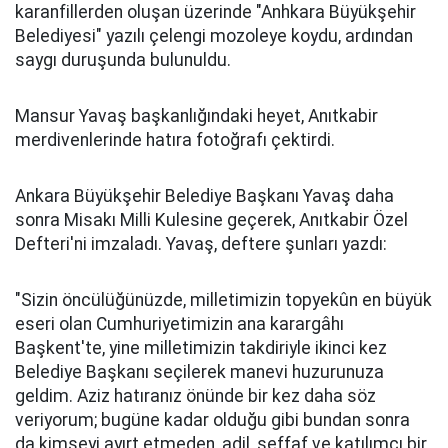
karanfillerden oluşan üzerinde "Anhkara Büyükşehir
Belediyesi" yazılı çelengi mozoleye koydu, ardından
saygı duruşunda bulunuldu.
Mansur Yavaş başkanlığındaki heyet, Anıtkabir
merdivenlerinde hatıra fotoğrafı çektirdi.
Ankara Büyükşehir Belediye Başkanı Yavaş daha
sonra Misakı Milli Kulesine geçerek, Anıtkabir Özel
Defteri'ni imzaladı. Yavaş, deftere şunları yazdı:
"Sizin öncülüğünüzde, milletimizin topyekûn en büyük
eseri olan Cumhuriyetimizin ana karargâhı
Başkent'te, yine milletimizin takdiriyle ikinci kez
Belediye Başkanı seçilerek manevi huzurunuza
geldim. Aziz hatıranız önünde bir kez daha söz
veriyorum; bugüne kadar olduğu gibi bundan sonra
da kimseyi ayırt etmeden, adil, şeffaf ve katılımcı bir