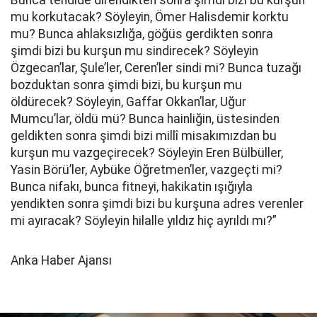
Bunca tehdide direndikten sonra şimdi bizi bu kurşun
mu korkutacak? Söyleyin, Ömer Halisdemir korktu
mu? Bunca ahlaksızlığa, göğüs gerdikten sonra
şimdi bizi bu kurşun mu sindirecek? Söyleyin
Özgecan’lar, Şule’ler, Ceren’ler sindi mi? Bunca tuzağı
bozduktan sonra şimdi bizi, bu kurşun mu
öldürecek? Söyleyin, Gaffar Okkan’lar, Uğur
Mumcu’lar, öldü mü? Bunca hainliğin, üstesinden
geldikten sonra şimdi bizi millî misakımızdan bu
kurşun mu vazgeçirecek? Söyleyin Eren Bülbüller,
Yasin Börü’ler, Aybüke Öğretmen’ler, vazgeçti mi?
Bunca nifakı, bunca fitneyi, hakikatin ışığıyla
yendikten sonra şimdi bizi bu kurşuna adres verenler
mi ayıracak? Söyleyin hilalle yıldız hiç ayrıldı mı?”
Anka Haber Ajansı