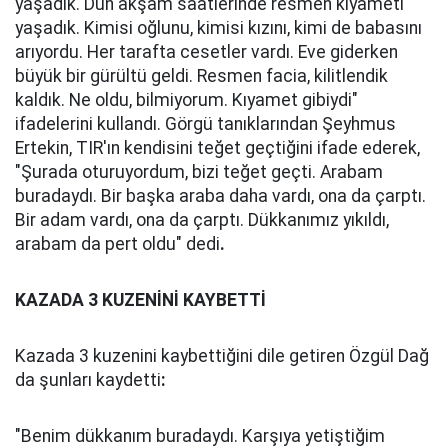
yaşadık. Dün akşam saatlerinde resmen kıyameti
yaşadık. Kimisi oğlunu, kimisi kızını, kimi de babasını
arıyordu. Her tarafta cesetler vardı. Eve giderken
büyük bir gürültü geldi. Resmen facia, kilitlendik
kaldık. Ne oldu, bilmiyorum. Kıyamet gibiydi"
ifadelerini kullandı. Görgü tanıklarından Şeyhmus
Ertekin, TIR'ın kendisini teğet geçtiğini ifade ederek,
"Şurada oturuyordum, bizi teğet geçti. Arabam
buradaydı. Bir başka araba daha vardı, ona da çarptı.
Bir adam vardı, ona da çarptı. Dükkanımız yıkıldı,
arabam da pert oldu" dedi
.
KAZADA 3 KUZENİNİ KAYBETTİ
Kazada 3 kuzenini kaybettiğini dile getiren Özgül Dağ
da şunları kaydetti
:
"Benim dükkanım buradaydı. Karşıya yetiştiğim