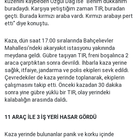
kuzenini kaybeden Özgül Dağ ise "Benim dükkanım
buradaydı. Karşıya yetiştiğim zaman TIR, buradan
geçti. Burada kırmızı araba vardı. Kırmızı arabayı pert
etti" diye konuştu
.
Kaza, dün saat 17.00 sıralarında Bahçelievler
Mahallesi'ndeki akaryakıt istasyonu yakınında
meydana geldi. Gübre taşıyan TIR, freni boşalınca 2
araca çarptıktan sonra devrildi. İhbarla kaza yerine
sağlık, itfaiye, jandarma ve polis ekipleri sevk edildi.
Çevredekiler de kaza yerinde toplanarak, ekiplerin
çalışmasını takip etti. Önceki kazadan 30 dakika
sonra yine gübre yüklü bir TIR, olay yerindeki
kalabalığın arasında daldı
.
11 ARAÇ İLE 3 İŞ YERİ HASAR GÖRDÜ
Kaza yerinde bulunanlar panik ve korku içinde