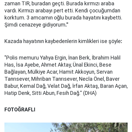
zaman TIR, buradan geçti. Burada kırmızı araba
vardı. Kırmızı arabayı pert etti. Kendi çocuğumdan
korktum. 3 amcamın oğlu burada hayatını kaybetti.
Şimdi cenazeye gidiyorum
."
Kazada hayatının kaybedenlerin kimlikleri ise şöyle
:
"Polis memuru Yahya Ergin, İnan Berk, İbrahim Halil
Has, İsa Ayebe, Ahmet Aktay, Ünal Ekinci, Bese
Bağlayan, Mülkiye Acar, Hamit Akkoyun, Servan
Tanrısever, Mihriban Tanrısever, Necla Önel, Baver
Babur, Kemal Dağ, Velat Dağ, İrfan Aktaş, Baran Açan,
Hatip Denk, Sitti Abun, Fesih Dağ." (DHA)
FOTOĞRAFLI