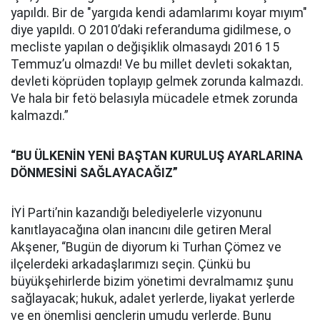
yapıldı. Bir de "yargıda kendi adamlarımı koyar mıyım"
diye yapıldı. O 2010’daki referanduma gidilmese, o
mecliste yapılan o değişiklik olmasaydı 2016 15
Temmuz’u olmazdı! Ve bu millet devleti sokaktan,
devleti köprüden toplayıp gelmek zorunda kalmazdı.
Ve hala bir fetö belasıyla mücadele etmek zorunda
kalmazdı.”
“BU ÜLKENİN YENİ BAŞTAN KURULUŞ AYARLARINA
DÖNMESİNİ SAĞLAYACAĞIZ”
İYİ Parti’nin kazandığı belediyelerle vizyonunu
kanıtlayacağına olan inancını dile getiren Meral
Akşener, “Bugün de diyorum ki Turhan Çömez ve
ilçelerdeki arkadaşlarımızı seçin. Çünkü bu
büyükşehirlerde bizim yönetimi devralmamız şunu
sağlayacak; hukuk, adalet yerlerde, liyakat yerlerde
ve en önemlisi gençlerin umudu yerlerde. Bunu