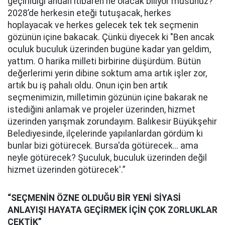
geçirildiği andan itibaren ne olacak biliyor musunuz?
2028’de herkesin eteği tutuşacak, herkes
hoplayacak ve herkes gelecek tek tek seçmenin
gözünün içine bakacak. Çünkü diyecek ki "Ben ancak
oculuk buculuk üzerinden bugüne kadar yan geldim,
yattım. O harika milleti birbirine düşürdüm. Bütün
değerlerimi yerin dibine soktum ama artık işler zor,
artık bu iş pahalı oldu. Onun için ben artık
seçmenimizin, milletimin gözünün içine bakarak ne
istediğini anlamak ve projeler üzerinden, hizmet
üzerinden yarışmak zorundayım. Balıkesir Büyükşehir
Belediyesinde, ilçelerinde yapılanlardan gördüm ki
bunlar bizi götürecek. Bursa'da götürecek… ama
neyle götürecek? Şuculuk, buculuk üzerinden değil
hizmet üzerinden götürecek'.”
“SEÇMENİN ÖZNE OLDUĞU BİR YENİ SİYASİ
ANLAYIŞI HAYATA GEÇİRMEK İÇİN ÇOK ZORLUKLAR
ÇEKTİK”