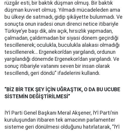
rüzgâr esti, bir baktık düşman olmuş. Bir baktık
düşman kuvvet olmuş. Yılmadı mücadeleden ama
bu ülkeyi de satmadı, gidip şikâyette bulunmadı. Ve
sonuçta onun iradesi onun direnci netice itibariyle
Türkiye’ye başı dik, alnı açık, hırsızlık yapmadan,
çalmadan, çaldırmadan bir siyasi dönem geçirdiği
tescillenerek; oculukla, buculukla alakası olmadığı
tescillenerek… Ergenekon’dan yargılandı, ordunun
yargılandığı dönemde Ergenekon'dan yargılandı. Ve
sonuç itibariyle vatanını seven bir insan olarak
tescillendi, geri döndü” ifadelerini kullandı.
“BİZ BİR TEK ŞEY İÇİN UĞRAŞTIK, O DA BU UCUBE
SİSTEMİN DEĞİŞTİRİLMESİ”
İYİ Parti Genel Başkanı Meral Akşener, İYİ Parti’nin
kuruluşundan itibaren tek amacının parlamenter
sisteme geri dönülmesi olduğunu hatırlatarak, “İYİ