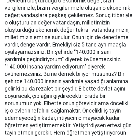
“Devletin oluşturduğu o ekonomik değer, sizin
vergilerinizle, bizim vergilerimizle oluşan o ekonomik
değer; yandaşlara peşkeş çekilemez. Sonuç itibariyle
o oluşturulan değer vatandaşın, milletimizin
oluşturduğu ekonomik değer tekrar vatandaşımızın,
milletimizin emrine sunulur. Onun için de denetleme
vardır, denge vardır. Emekliyi siz 5 tane ayrı maaşla
oyalayamazsınız. Bir şehirde "140.000 insanı
yardımla geçindiriyorum" diyerek övünemezsiniz.
"140.000 insana yardım ediyorum" diyerek
övünemezsiniz. Bu ne demek biliyor musunuz? Bir
şehirde 140.000 insanın yardımla yaşadığı anlamına
gelir ki bu da rezalet bir şeydir. Elbette devlet açını
doyuracak, çıplağını giydirecektir orada bir
sorunumuz yok. Elbette onun görevidir ama öncelikli
iş o evlerin refahını sağlamaktır. Öncelikli iş tayin
edemeyeceğin kadar, ihtiyacın olmayacak kadar
öğretmen yetiştirmemektir. Yetiştirdiysen ertesi gün
tayin etmen gerekir. Hem öğretmen yetiştiriyorsun