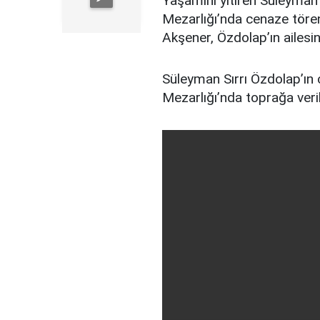
Yaşamını yitiren Süleyman S
Mezarlığı’nda cenaze tören
Akşener, Özdolap’ın ailesin
Süleyman Sırrı Özdolap’ın 
Mezarlığı’nda toprağa veril