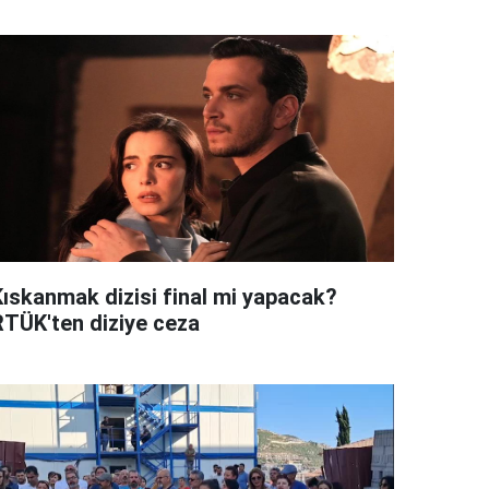
Kıskanmak dizisi final mi yapacak?
RTÜK'ten diziye ceza