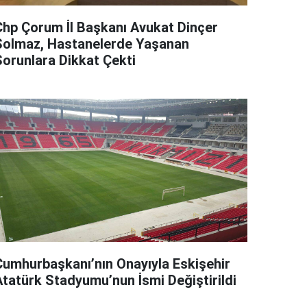
Chp Çorum İl Başkanı Avukat Dinçer
Solmaz, Hastanelerde Yaşanan
Sorunlara Dikkat Çekti
Cumhurbaşkanı’nın Onayıyla Eskişehir
Atatürk Stadyumu’nun İsmi Değiştirildi