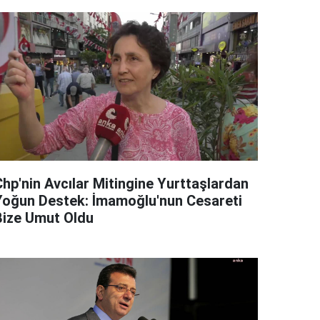
Chp'nin Avcılar Mitingine Yurttaşlardan
Yoğun Destek: İmamoğlu'nun Cesareti
Bize Umut Oldu