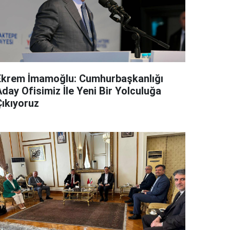
Ekrem İmamoğlu: Cumhurbaşkanlığı
day Ofisimiz İle Yeni Bir Yolculuğa
Çıkıyoruz