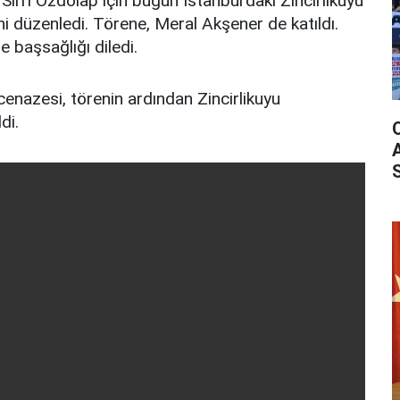
ırrı Özdolap için bugün İstanbul’daki Zincirlikuyu
i düzenledi. Törene, Meral Akşener de katıldı.
e başsağlığı diledi.
cenazesi, törenin ardından Zincirlikuyu
di.