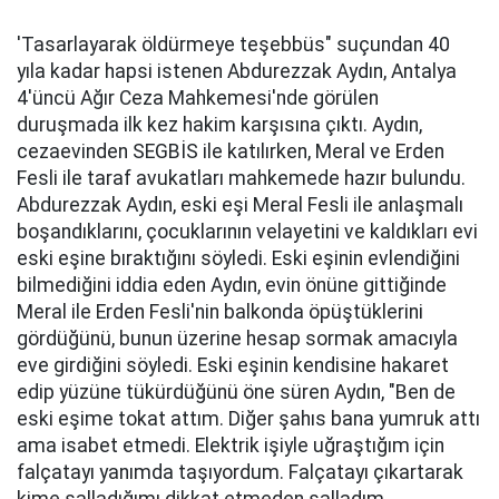
'Tasarlayarak öldürmeye teşebbüs" suçundan 40
yıla kadar hapsi istenen Abdurezzak Aydın, Antalya
4'üncü Ağır Ceza Mahkemesi'nde görülen
duruşmada ilk kez hakim karşısına çıktı. Aydın,
cezaevinden SEGBİS ile katılırken, Meral ve Erden
Fesli ile taraf avukatları mahkemede hazır bulundu.
Abdurezzak Aydın, eski eşi Meral Fesli ile anlaşmalı
boşandıklarını, çocuklarının velayetini ve kaldıkları evi
eski eşine bıraktığını söyledi. Eski eşinin evlendiğini
bilmediğini iddia eden Aydın, evin önüne gittiğinde
Meral ile Erden Fesli'nin balkonda öpüştüklerini
gördüğünü, bunun üzerine hesap sormak amacıyla
eve girdiğini söyledi. Eski eşinin kendisine hakaret
edip yüzüne tükürdüğünü öne süren Aydın, "Ben de
eski eşime tokat attım. Diğer şahıs bana yumruk attı
ama isabet etmedi. Elektrik işiyle uğraştığım için
falçatayı yanımda taşıyordum. Falçatayı çıkartarak