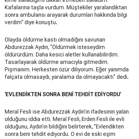
kime salladığımı dikkat etmeden salladım.
Kafalarına taşla vurdum. Müştekiler yaralandıktan
sonra ambulansı arayarak durumları hakkında bilgi
verdim" diye konuştu
.
Olayda öldürme kastı olmadığını savunan
Abdurezzak Aydın, "Öldürmek isteseydim
öldürürdüm. Daha kesici aletler kullanabilirdim.
Tasarlayarak öldürme amacıyla gitmedim.
Pişmanım. Herkesten özür diliyorum. Eğer yanımda
falçata olmasaydı, yaralama da olmayacaktı" dedi
.
'EVLENDİKTEN SONRA BENİ TEHDİT EDİYORDU'
Meral Fesli ise Abdurezzak Aydın'ın ifadesinin yalan
olduğunu iddia etti. Meral Fesli, Erden Fesli ile evli
olduğunu, Aydın'ın bildiğini belirterek, "Evlendikten
sonra beni tehdit ediyordu. O evi de eski eşim