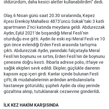
öldürürdüm, daha kesici aletler kullanabilirdim" dedi
.
Olay, 6 Nisan günü saat 20.30 sıralarında, Kepez
ilçesi Erenköy Mahallesi 4873'üncü Sokak'taki 3 katlı
apartmanın 2'nci katında meydana geldi. Abdurezzak
Aydın, Eylül 2021'de boşandığı Meral Fesli'nin
oturduğu eve gitti. Aydın ile eski eşi Meral Fesli ve 10
gün önce evlendiği Erden Fesli arasında tartışma
çıktı. Abdurezzak Aydın, yanındaki falçatayla Meral
Fesli'nin boynunu ve sırtını, Erden Fesli'nin de boynunu
çenesine doğru kesti. İhbarla adrese polis, itfaiye ve
sağlık ekipleri sevk edildi. Ekipler, güçlükle dairenin
kapısını açıp içeri girdi. Kanlar içinde bulunan Fesli
çifti, ilk müdahalelerinin ardından ambulanslarla
hastaneye götürüldü; şüpheli Aydın da olay yerinde
gözaltına alınıp, tutuklanarak cezaevine gönderildi
.
İLK KEZ HAKİM KARŞISINDA