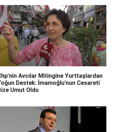
Chp'nin Avcılar Mitingine Yurttaşlardan
Yoğun Destek: İmamoğlu'nun Cesareti
Bize Umut Oldu