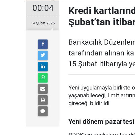
00:04
Kredi kartların
Şubat’tan itiba
14 Şubat 2026
Bankacılık Düzenle
tarafından alınan ka
15 Şubat itibarıyla 
Yeni uygulamayla birlikte ö
yaşanabileceği, limit artırı
gireceği bildirildi.
Yeni dönem pazartesi
BDDK’nın bankalara tanıdığ