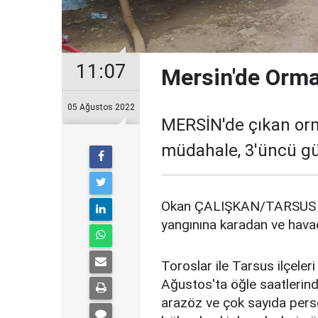
11:07
Mersin'de Orma
05 Ağustos 2022
MERSİN'de çıkan or
müdahale, 3'üncü g
Okan ÇALIŞKAN/TARSUS (
yangınına karadan ve hav
Toroslar ile Tarsus ilçele
Ağustos'ta öğle saatlerinde
arazöz ve çok sayıda person