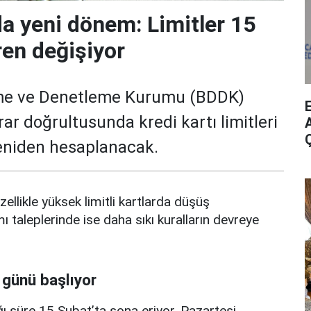
da yeni dönem: Limitler 15
ren değişiyor
me ve Denetleme Kurumu (BDDK)
rar doğrultusunda kredi kartı limitleri
A
yeniden hesaplanacak.
zellikle yüksek limitli kartlarda düşüş
mı taleplerinde ise daha sıkı kuralların devreye
 günü başlıyor
ı süre 15 Şubat’ta sona eriyor. Pazartesi