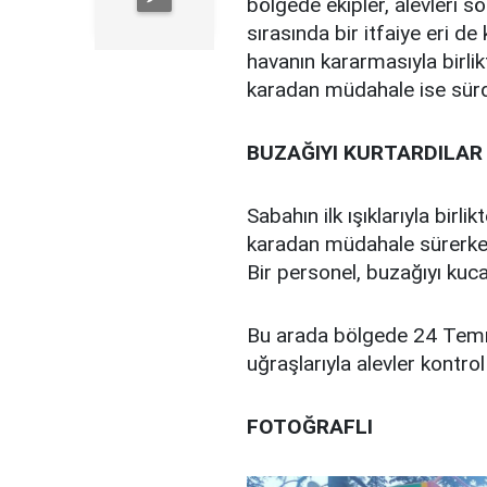
bölgede ekipler, alevleri 
sırasında bir itfaiye eri d
havanın kararmasıyla birlik
karadan müdahale ise sür
BUZAĞIYI KURTARDILAR
Sabahın ilk ışıklarıyla birl
karadan müdahale sürerken,
Bir personel, buzağıyı kuca
Bu arada bölgede 24 Temmu
uğraşlarıyla alevler kontrol
FOTOĞRAFLI