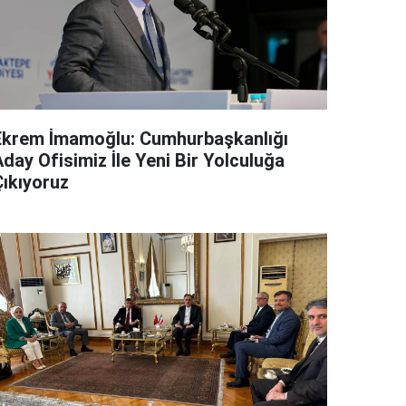
Ekrem İmamoğlu: Cumhurbaşkanlığı
day Ofisimiz İle Yeni Bir Yolculuğa
Çıkıyoruz