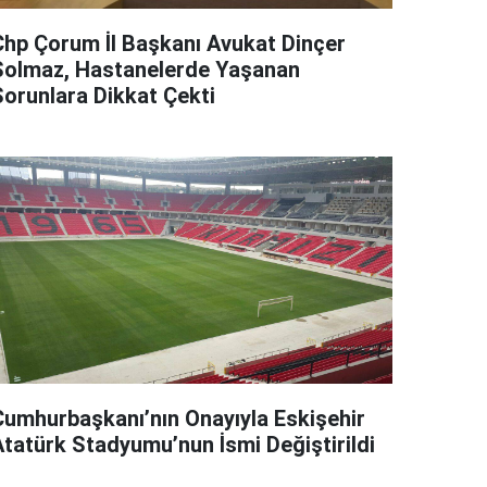
Chp Çorum İl Başkanı Avukat Dinçer
Solmaz, Hastanelerde Yaşanan
Sorunlara Dikkat Çekti
Cumhurbaşkanı’nın Onayıyla Eskişehir
Atatürk Stadyumu’nun İsmi Değiştirildi