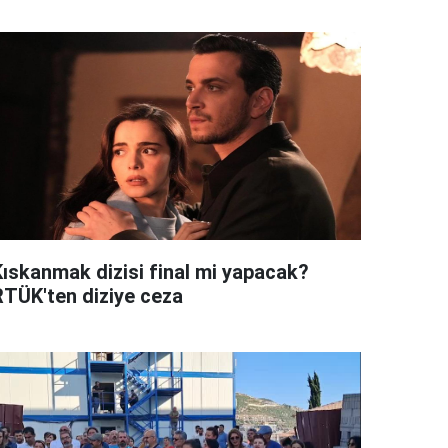
Kıskanmak dizisi final mi yapacak?
RTÜK'ten diziye ceza