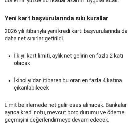
dönemin yüzde 80’i kadar azaltım uygulanacak.
Yeni kart başvurularında sıkı kurallar
2026 yılı itibarıyla yeni kredi kartı başvurularında da
daha net sınırlar getirildi.
İlk yıl kart limiti, aylık net gelirin en fazla 2 katı
olacak
İkinci yıldan itibaren bu oran en fazla 4 katına
çıkarılabilecek
Limit belirlemede net gelir esas alınacak. Bankalar
ayrıca kredi notu, mevcut borç durumu ve ödeme
geçmişini değerlendirmeye devam edecek.