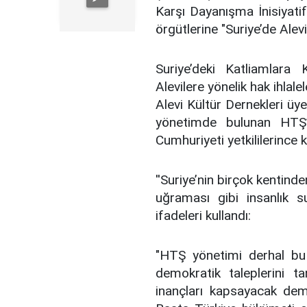
Karşı Dayanışma İnisiyatifi
örgütlerine "Suriye’de Alev
Suriye’deki Katliamlara K
Alevilere yönelik hak ihlal
Alevi Kültür Dernekleri üy
yönetimde bulunan HTŞ’n
Cumhuriyeti yetkililerince 
''Suriye’nin birçok kentind
uğraması gibi insanlık s
ifadeleri kullandı:
"HTŞ yönetimi derhal bu 
demokratik taleplerini ta
inançları kapsayacak dem