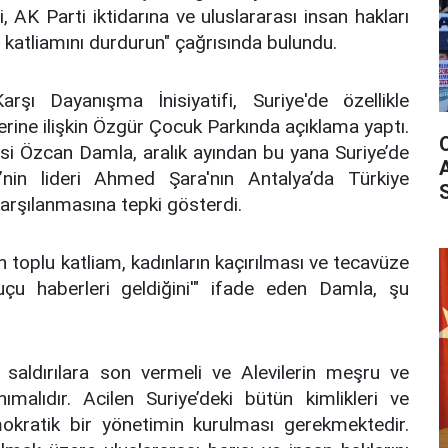
, AK Parti iktidarına ve uluslararası insan hakları
i katliamını durdurun" çağrısında bulundu.
arşı Dayanışma İnisiyatifi, Suriye'de özellikle
elerine ilişkin Özgür Çocuk Parkında açıklama yaptı.
esi Özcan Damla, aralık ayından bu yana Suriye’de
in lideri Ahmed Şara'nın Antalya’da Türkiye
karşılanmasına tepki gösterdi.
en toplu katliam, kadınların kaçırılması ve tecavüze
uçu haberleri geldiğini'" ifade eden Damla, şu
saldırılara son vermeli ve Alevilerin meşru ve
nımalıdır. Acilen Suriye’deki bütün kimlikleri ve
okratik bir yönetimin kurulması gerekmektedir.