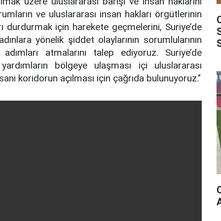
mak üzere uluslararası barışı ve insan haklarını
umların ve uluslararası insan hakları örgütlerinin
arı durdurmak için harekete geçmelerini, Suriye’de
dınlara yönelik şiddet olaylarının sorumlularının
i adımları atmalarını talep ediyoruz. Suriye’de
yardımların bölgeye ulaşması içi uluslararası
sani koridorun açılması için çağrıda bulunuyoruz."