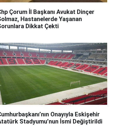
Chp Çorum İl Başkanı Avukat Dinçer
Solmaz, Hastanelerde Yaşanan
Sorunlara Dikkat Çekti
Cumhurbaşkanı’nın Onayıyla Eskişehir
Atatürk Stadyumu’nun İsmi Değiştirildi