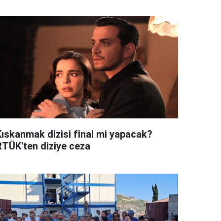
Kıskanmak dizisi final mi yapacak?
RTÜK'ten diziye ceza