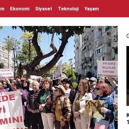
em
Ekonomi
Siyaset
Teknoloji
Yaşam