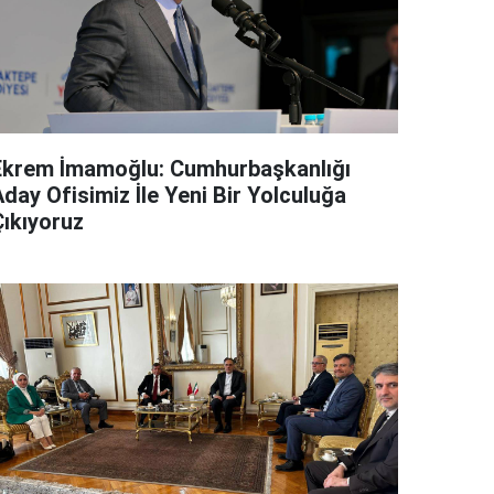
Ekrem İmamoğlu: Cumhurbaşkanlığı
day Ofisimiz İle Yeni Bir Yolculuğa
Çıkıyoruz