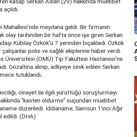
üren kasap Serkan Aslan (29) hakkında müebbet
 açıldı
.
lı Mahallesi'nde meydana geldi. Bir firmanın
 olay tarihinden bir hafta önce işe giren Serkan
kadaşı Kubilay Özkök'ü 7 yerinden bıçakladı. Özkök
r çalışanlar polis ve sağlık ekiplerine haber verdi.
 Üniversitesi (OMÜ) Tıp Fakültesi Hastanesi'ne
dı. Gözaltına alınıp, adliyeye sevk edilen Serkan
emece tutuklandı
.
lığı, cinayet ile ilgili yürüttüğü soruşturmayı
hakkında "kasten öldürme" suçundan müebbet
dianame düzenledi. İddianame, Samsun 1'inci Ağır
 edildi. (DHA)