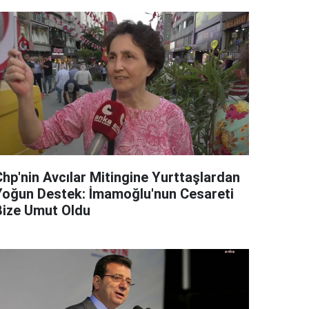
Chp'nin Avcılar Mitingine Yurttaşlardan
Yoğun Destek: İmamoğlu'nun Cesareti
Bize Umut Oldu