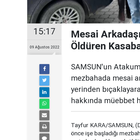
15:17
Mesai Arkadaşı
Öldüren Kasab
09 Ağustos 2022
SAMSUN'un Atakum il
mezbahada mesai ark
yerinden bıçaklayar
hakkında müebbet ha
Tayfur KARA/SAMSUN, (DH
önce işe başladığı mezbah