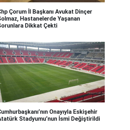
Chp Çorum İl Başkanı Avukat Dinçer
Solmaz, Hastanelerde Yaşanan
Sorunlara Dikkat Çekti
Cumhurbaşkanı’nın Onayıyla Eskişehir
Atatürk Stadyumu’nun İsmi Değiştirildi