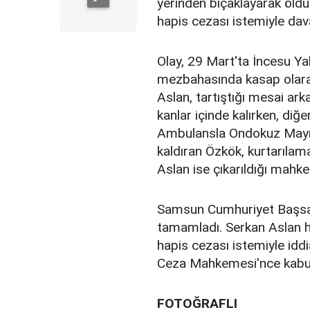
yerinden bıçaklayarak öld
hapis cezası istemiyle dava
Olay, 29 Mart'ta İncesu Ya
mezbahasında kasap olarak
Aslan, tartıştığı mesai ar
kanlar içinde kalırken, diğe
Ambulansla Ondokuz Mayıs
kaldıran Özkök, kurtarılama
Aslan ise çıkarıldığı mahk
Samsun Cumhuriyet Başsavcı
tamamladı. Serkan Aslan 
hapis cezası istemiyle id
Ceza Mahkemesi'nce kabul
FOTOĞRAFLI