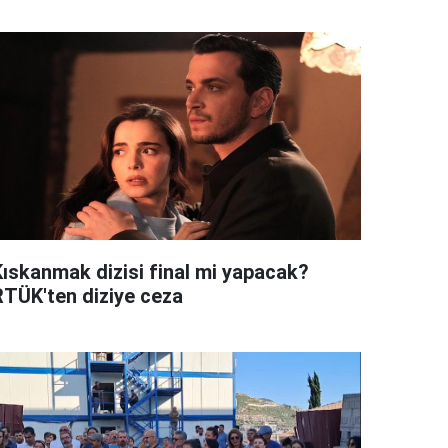
Kıskanmak dizisi final mi yapacak?
RTÜK'ten diziye ceza