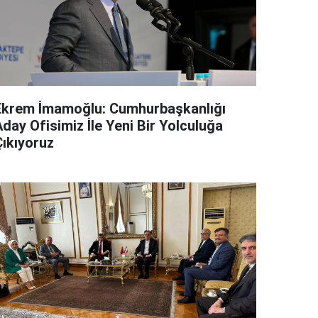
Ekrem İmamoğlu: Cumhurbaşkanlığı
day Ofisimiz İle Yeni Bir Yolculuğa
Çıkıyoruz