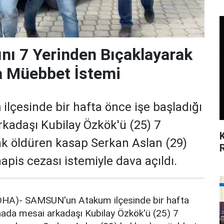
nı 7 Yerinden Bıçaklayarak
a Müebbet İstemi
çesinde bir hafta önce işe başladığı
adaşı Kubilay Özkök'ü (25) 7
ak öldüren kasap Serkan Aslan (29)
pis cezası istemiyle dava açıldı.
A)- SAMSUN'un Atakum ilçesinde bir hafta
ada mesai arkadaşı Kubilay Özkök'ü (25) 7