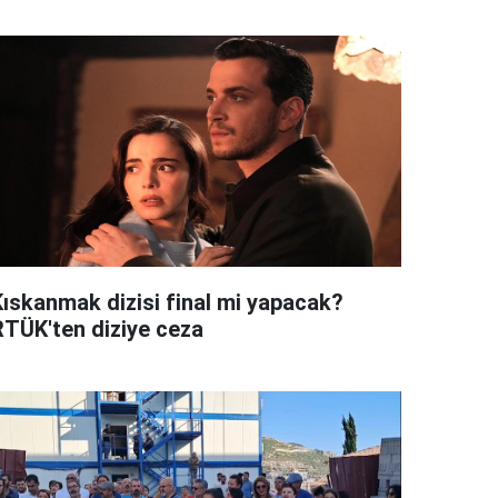
Kıskanmak dizisi final mi yapacak?
RTÜK'ten diziye ceza