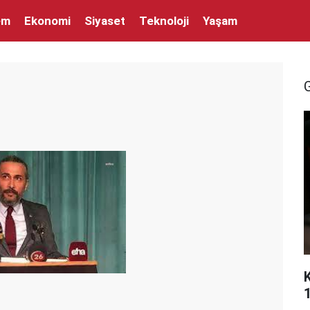
em
Ekonomi
Siyaset
Teknoloji
Yaşam