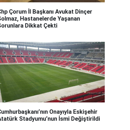
Chp Çorum İl Başkanı Avukat Dinçer
Solmaz, Hastanelerde Yaşanan
Sorunlara Dikkat Çekti
Cumhurbaşkanı’nın Onayıyla Eskişehir
Atatürk Stadyumu’nun İsmi Değiştirildi