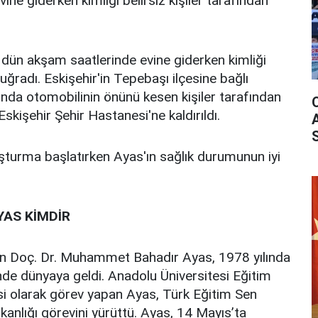
ine giderken kimliği belirsiz kişiler tarafından
ün akşam saatlerinde evine giderken kimliği
a uğradı. Eskişehir'in Tepebaşı ilçesine bağlı
ında otomobilinin önünü kesen kişiler tarafından
kişehir Şehir Hastanesi'ne kaldırıldı.
uşturma başlatırken Ayas'ın sağlık durumunun iyi
AS KİMDİR
olan Doç. Dr. Muhammet Bahadır Ayas, 1978 yılında
inde dünyaya geldi. Anadolu Üniversitesi Eğitim
si olarak görev yapan Ayas, Türk Eğitim Sen
kanlığı görevini yürüttü. Ayas, 14 Mayıs’ta