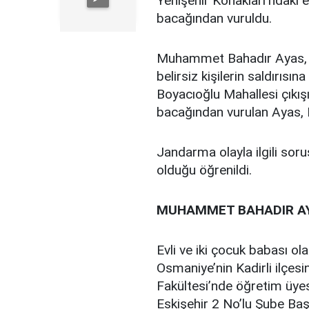
Yenişehir Konakları'ndaki ev
bacağından vuruldu.
Muhammet Bahadır Ayas, d
belirsiz kişilerin saldırısın
Boyacıoğlu Mahallesi çıkış
bacağından vurulan Ayas, Es
Jandarma olayla ilgili sor
olduğu öğrenildi.
MUHAMMET BAHADIR AY
Evli ve iki çocuk babası 
Osmaniye’nin Kadirli ilçes
Fakültesi’nde öğretim üye
Eskişehir 2 No’lu Şube Baş