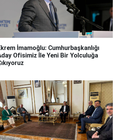
Ekrem İmamoğlu: Cumhurbaşkanlığı
day Ofisimiz İle Yeni Bir Yolculuğa
Çıkıyoruz