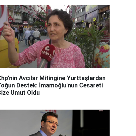
Chp'nin Avcılar Mitingine Yurttaşlardan
Yoğun Destek: İmamoğlu'nun Cesareti
Bize Umut Oldu