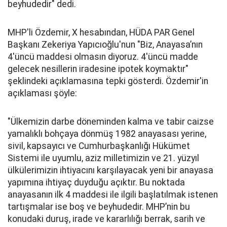
beyhudedir" dedi.
MHP'li Özdemir, X hesabından, HÜDA PAR Genel
Başkanı Zekeriya Yapıcıoğlu'nun "Biz, Anayasa’nın
4'üncü maddesi olmasın diyoruz. 4'üncü madde
gelecek nesillerin iradesine ipotek koymaktır"
şeklindeki açıklamasına tepki gösterdi. Özdemir'in
açıklaması şöyle:
"Ülkemizin darbe döneminden kalma ve tabir caizse
yamalıklı bohçaya dönmüş 1982 anayasası yerine,
sivil, kapsayıcı ve Cumhurbaşkanlığı Hükümet
Sistemi ile uyumlu, aziz milletimizin ve 21. yüzyıl
ülkülerimizin ihtiyacını karşılayacak yeni bir anayasa
yapımına ihtiyaç duyduğu açıktır. Bu noktada
anayasanın ilk 4 maddesi ile ilgili başlatılmak istenen
tartışmalar ise boş ve beyhudedir. MHP’nin bu
konudaki duruş, irade ve kararlılığı berrak, sarih ve