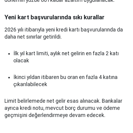
dönemin yüzde 80’i kadar azaltım uygulanacak.
Yeni kart başvurularında sıkı kurallar
2026 yılı itibarıyla yeni kredi kartı başvurularında da
daha net sınırlar getirildi.
İlk yıl kart limiti, aylık net gelirin en fazla 2 katı
olacak
İkinci yıldan itibaren bu oran en fazla 4 katına
çıkarılabilecek
Limit belirlemede net gelir esas alınacak. Bankalar
ayrıca kredi notu, mevcut borç durumu ve ödeme
geçmişini değerlendirmeye devam edecek.