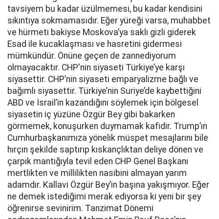
tavsiyem bu kadar üzülmemesi, bu kadar kendisini
sıkıntıya sokmamasıdır. Eğer yüreği varsa, muhabbet
ve hürmeti bakiyse Moskova’ya saklı gizli giderek
Esad ile kucaklaşması ve hasretini gidermesi
mümkündür. Önüne geçen de zannediyorum
olmayacaktır. CHP'nin siyaseti Türkiye’ye karşı
siyasettir. CHP’nin siyaseti emparyalizme bağlı ve
bağımlı siyasettir. Türkiye’nin Suriye’de kaybettiğini
ABD ve İsrail’in kazandığını söylemek için bölgesel
siyasetin iç yüzüne Özgür Bey gibi bakarken
görmemek, konuşurken duymamak kafidir. Trump’ın
Cumhurbaşkanımıza yönelik müspet mesajlarını bile
hırçın şekilde saptırıp kıskançlıktan deliye dönen ve
çarpık mantığıyla tevil eden CHP Genel Başkanı
mertlikten ve millilikten nasibini almayan yarım
adamdır. Kallavi Özgür Bey’in başına yakışmıyor. Eğer
ne demek istediğimi merak ediyorsa ki yeni bir şey
öğrenirse sevinirim. Tanzimat Dönemi