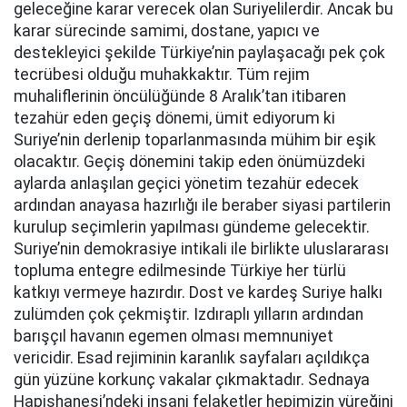
geleceğine karar verecek olan Suriyelilerdir. Ancak bu
karar sürecinde samimi, dostane, yapıcı ve
destekleyici şekilde Türkiye’nin paylaşacağı pek çok
tecrübesi olduğu muhakkaktır. Tüm rejim
muhaliflerinin öncülüğünde 8 Aralık’tan itibaren
tezahür eden geçiş dönemi, ümit ediyorum ki
Suriye’nin derlenip toparlanmasında mühim bir eşik
olacaktır. Geçiş dönemini takip eden önümüzdeki
aylarda anlaşılan geçici yönetim tezahür edecek
ardından anayasa hazırlığı ile beraber siyasi partilerin
kurulup seçimlerin yapılması gündeme gelecektir.
Suriye’nin demokrasiye intikali ile birlikte uluslararası
topluma entegre edilmesinde Türkiye her türlü
katkıyı vermeye hazırdır. Dost ve kardeş Suriye halkı
zulümden çok çekmiştir. Izdıraplı yılların ardından
barışçıl havanın egemen olması memnuniyet
vericidir. Esad rejiminin karanlık sayfaları açıldıkça
gün yüzüne korkunç vakalar çıkmaktadır. Sednaya
Hapishanesi’ndeki insani felaketler hepimizin yüreğini