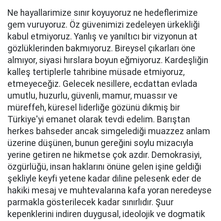
Ne hayallarimize sınır koyuyoruz ne hedeflerimize
gem vuruyoruz. Öz güvenimizi zedeleyen ürkekliği
kabul etmiyoruz. Yanlış ve yanıltıcı bir vizyonun at
gözlüklerinden bakmıyoruz. Bireysel çıkarları öne
almıyor, siyasi hırslara boyun eğmiyoruz. Kardeşliğin
kalleş tertiplerle tahribine müsade etmiyoruz,
etmeyeceğiz.
Gelecek nesillere, ecdattan evlada
umutlu, huzurlu, güvenli, mamur, muassır ve
müreffeh, küresel liderliğe gözünü dikmiş bir
Türkiye'yi emanet olarak tevdi edelim. Barıştan
herkes bahseder ancak simgelediği muazzez anlam
üzerine düşünen, bunun gereğini soylu mizacıyla
yerine getiren ne hikmetse çok azdır. Demokrasiyi,
özgürlüğü, insan haklarını önüne gelen işine geldiği
şekliyle keyfi yetene kadar diline pelesenk eder de
hakiki mesaj ve muhtevalarına kafa yoran neredeyse
parmakla gösterilecek kadar sınırlıdır. Şuur
kepenklerini indiren duygusal, ideolojik ve dogmatik