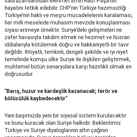
sadrazamlarından Mehmet Emin Rauf Paşa’nın
hayatını tetkik edebilir. CHP’nin Türkiye hazımsızlığı
Türkiye’nin haklı ve meşru mücadelelerini karalaması,
her milli meselede muhasım mevzide konuşlanması
siyasi erimeye örnektir. Suriye’deki gelişmeleri ne
zafer havasıyla takdim etmek ne hezimet ve hüsran
iddialarıyla kötülemek doğru ve hakkaniyetli bir tavır
değildir. İhtiyatlı, temkinli, dengeli şekilde ve iyi niyet
temelinde komşu ülke Suriye ile ilişkileri geliştirmek,
muhtemel bütün senaryolara karşı hazırlıklı olmak en
doğrusudur.
"Barış, huzur ve kardeşlik kazanacak; terör ve
bölücülük kaybedecektir"
Yanı başımızda yeni bir siyasal sistem kurulacaktır
ve bunu kuracak olan Suriye halkıdır. Beklentimiz
Türkiye ve Suriye diyaloglarının altın çağının