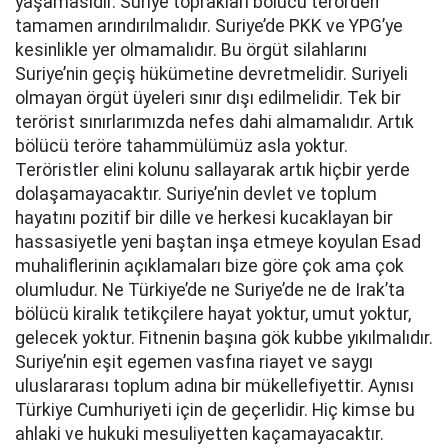
yaşamasıdır. Suriye toprakları bölücü terörden
tamamen arındırılmalıdır. Suriye’de PKK ve YPG’ye
kesinlikle yer olmamalıdır. Bu örgüt silahlarını
Suriye’nin geçiş hükümetine devretmelidir. Suriyeli
olmayan örgüt üyeleri sınır dışı edilmelidir. Tek bir
terörist sınırlarımızda nefes dahi almamalıdır. Artık
bölücü teröre tahammülümüz asla yoktur.
Teröristler elini kolunu sallayarak artık hiçbir yerde
dolaşamayacaktır. Suriye’nin devlet ve toplum
hayatını pozitif bir dille ve herkesi kucaklayan bir
hassasiyetle yeni baştan inşa etmeye koyulan Esad
muhaliflerinin açıklamaları bize göre çok ama çok
olumludur. Ne Türkiye’de ne Suriye’de ne de Irak’ta
bölücü kiralık tetikçilere hayat yoktur, umut yoktur,
gelecek yoktur. Fitnenin başına gök kubbe yıkılmalıdır.
Suriye’nin eşit egemen vasfına riayet ve saygı
uluslararası toplum adına bir mükellefiyettir. Aynısı
Türkiye Cumhuriyeti için de geçerlidir. Hiç kimse bu
ahlaki ve hukuki mesuliyetten kaçamayacaktır.