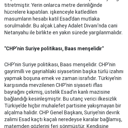
titretmiştir. Yerin onlarca metre derinliğinde
hücrelere kapatılan. işkenceyle katledilen
masumların hesabı katil Esad’dan mutlaka
sorulmalıdır. Bu alçak Lahey Adalet Divanı'nda cani
Netanyahu ile birlikte en yakın sürede yargılanmalıdır.
"CHP’nin Suriye politikası, Baas menşelidir"
CHP’nin Suriye politikası, Baas menşelidir. CHP’nin
gayrimilli ve gayriahlaki siyasetinin başka türlü izahını
yapmak boşuna emek ve zaman israfıdır. Türkiye’nin
karşısında mevzilenen CHP’nin siyaseti iflas
bayrağını çekmiş, üstelik Esad’ın kanlı mazisine
bağlandığı kesinleşmiştir. Bu utanç verici ilkesizlik
Türkiye’de hiçbir muhalefet partisine yakışmayan bir
alçalma halidir. CHP Genel Başkanı, Suriye’nin devrik
zalimi Esad kaçtı kaçalı neredeyse karalar bağlamış,
matemden gözlerini feri sönmüştür. Kendisine