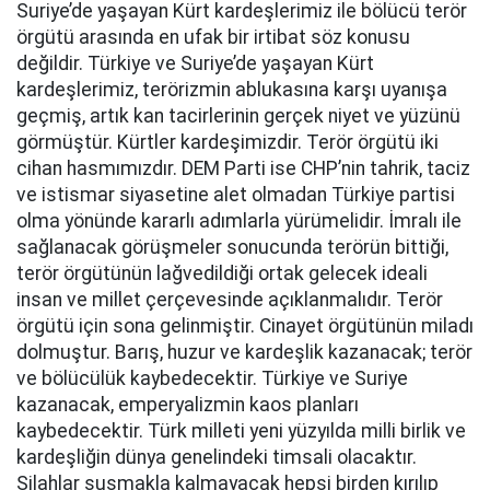
Suriye’de yaşayan Kürt kardeşlerimiz ile bölücü terör
örgütü arasında en ufak bir irtibat söz konusu
değildir. Türkiye ve Suriye’de yaşayan Kürt
kardeşlerimiz, terörizmin ablukasına karşı uyanışa
geçmiş, artık kan tacirlerinin gerçek niyet ve yüzünü
görmüştür. Kürtler kardeşimizdir. Terör örgütü iki
cihan hasmımızdır. DEM Parti ise CHP’nin tahrik, taciz
ve istismar siyasetine alet olmadan Türkiye partisi
olma yönünde kararlı adımlarla yürümelidir. İmralı ile
sağlanacak görüşmeler sonucunda terörün bittiği,
terör örgütünün lağvedildiği ortak gelecek ideali
insan ve millet çerçevesinde açıklanmalıdır. Terör
örgütü için sona gelinmiştir. Cinayet örgütünün miladı
dolmuştur. Barış, huzur ve kardeşlik kazanacak; terör
ve bölücülük kaybedecektir. Türkiye ve Suriye
kazanacak, emperyalizmin kaos planları
kaybedecektir. Türk milleti yeni yüzyılda milli birlik ve
kardeşliğin dünya genelindeki timsali olacaktır.
Silahlar susmakla kalmayacak hepsi birden kırılıp