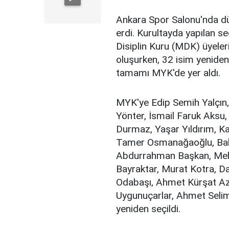
Ankara Spor Salonu'nda d
erdi. Kurultayda yapılan
Disiplin Kuru (MDK) üyeleri
oluşurken, 32 isim yeniden s
tamamı MYK'de yer aldı.
MYK'ye Edip Semih Yalçın, 
Yönter, İsmail Faruk Aksu,
Durmaz, Yaşar Yıldırım, Kami
Tamer Osmanağaoğlu, Baha
Abdurrahman Başkan, Mehm
Bayraktar, Murat Kotra, Da
Odabaşı, Ahmet Kürşat Azk
Uygunuçarlar, Ahmet Selim 
yeniden seçildi.