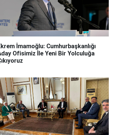
Ekrem İmamoğlu: Cumhurbaşkanlığı
day Ofisimiz İle Yeni Bir Yolculuğa
Çıkıyoruz