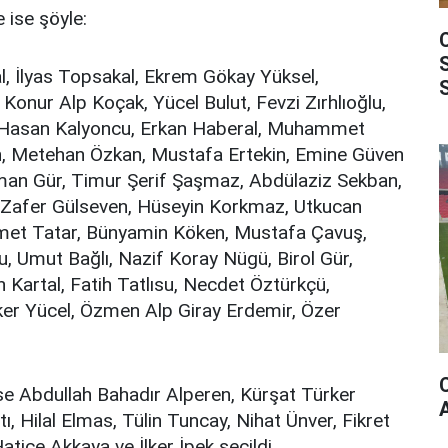
 ise şöyle:
al, İlyas Topsakal, Ekrem Gökay Yüksel,
onur Alp Koçak, Yücel Bulut, Fevzi Zırhlıoğlu,
 Hasan Kalyoncu, Erkan Haberal, Muhammet
n, Metehan Özkan, Mustafa Ertekin, Emine Güven
man Gür, Timur Şerif Şaşmaz, Abdülaziz Sekban,
 Zafer Gülseven, Hüseyin Korkmaz, Utkucan
mmet Tatar, Bünyamin Köken, Mustafa Çavuş,
u, Umut Bağlı, Nazif Koray Nügü, Birol Gür,
Kartal, Fatih Tatlısu, Necdet Öztürkçü,
er Yücel, Özmen Alp Giray Erdemir, Özer
se Abdullah Bahadır Alperen, Kürşat Türker
 Hilal Elmas, Tülin Tuncay, Nihat Ünver, Fikret
ice Akkaya ve İlker İpek seçildi.