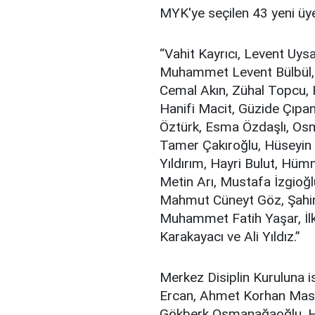
MYK'ye seçilen 43 yeni üye
“Vahit Kayrıcı, Levent Uys
Muhammet Levent Bülbül, K
Cemal Akın, Zühal Topcu,
Hanifi Macit, Güzide Çıpa
Öztürk, Esma Özdaşlı, Os
Tamer Çakıroğlu, Hüseyin
Yıldırım, Hayri Bulut, Hü
Metin Arı, Mustafa İzgioğl
Mahmut Cüneyt Göz, Şahin 
Muhammet Fatih Yaşar, İlk
Karakayacı ve Ali Yıldız.”
Merkez Disiplin Kuruluna i
Ercan, Ahmet Korhan Mastı,
Gökberk Osmanağaoğlu, Hat