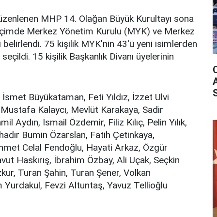
üzenlenen MHP 14. Olağan Büyük Kurultayı sona
 seçimde Merkez Yönetim Kurulu (MYK) ve Merkez
 belirlendi. 75 kişilik MYK'nin 43'ü yeni isimlerden
eçildi. 15 kişilik Başkanlık Divanı üyelerinin
İsmet Büyükataman, Feti Yıldız, İzzet Ulvi
 Mustafa Kalaycı, Mevlüt Karakaya, Sadir
l Aydın, İsmail Özdemir, Filiz Kılıç, Pelin Yılık,
dır Bumin Özarslan, Fatih Çetinkaya,
et Celal Fendoğlu, Hayati Arkaz, Özgür
vut Haskırış, İbrahim Özbay, Ali Uçak, Seçkin
ur, Turan Şahin, Turan Şener, Volkan
Yurdakul, Fevzi Altuntaş, Yavuz Tellioğlu