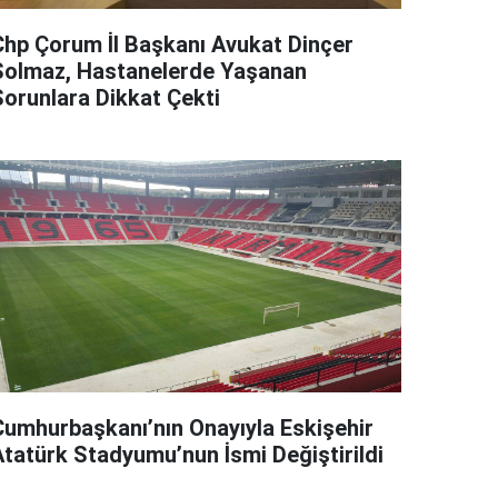
Chp Çorum İl Başkanı Avukat Dinçer
Solmaz, Hastanelerde Yaşanan
Sorunlara Dikkat Çekti
Cumhurbaşkanı’nın Onayıyla Eskişehir
Atatürk Stadyumu’nun İsmi Değiştirildi