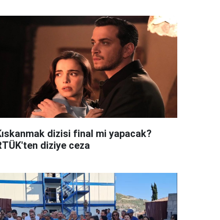
Kıskanmak dizisi final mi yapacak?
RTÜK'ten diziye ceza