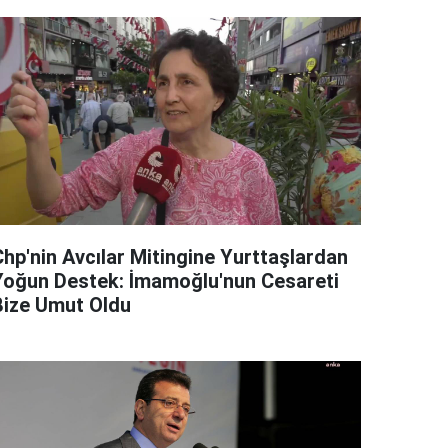
Chp'nin Avcılar Mitingine Yurttaşlardan
Yoğun Destek: İmamoğlu'nun Cesareti
Bize Umut Oldu