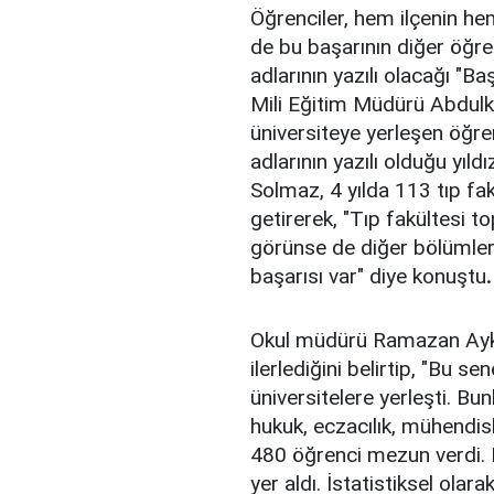
Öğrenciler, hem ilçenin he
de bu başarının diğer öğr
adlarının yazılı olacağı "
Mili Eğitim Müdürü Abdulka
üniversiteye yerleşen öğrenc
adlarının yazılı olduğu yıldı
Solmaz, 4 yılda 113 tıp fak
getirerek, "Tıp fakültesi t
görünse de diğer bölümler
başarısı var" diye konuştu
.
Okul müdürü Ramazan Aykat
ilerlediğini belirtip, "Bu 
üniversitelere yerleşti. Bu
hukuk, eczacılık, mühendisl
480 öğrenci mezun verdi. B
yer aldı. İstatistiksel ol