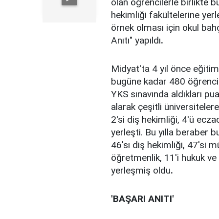
olan öğrencilerle birlikte
hekimliği fakültelerine ye
örnek olması için okul bahç
Anıtı" yapıldı
.
Midyat'ta 4 yıl önce eğit
bugüne kadar 480 öğrenci m
YKS sınavında aldıkları pua
alarak çeşitli üniversitele
2'si diş hekimliği, 4'ü ecza
yerleşti. Bu yılla beraber
46'sı diş hekimliği, 47'si m
öğretmenlik, 11'i hukuk ve 
yerleşmiş oldu
.
'BAŞARI ANITI'