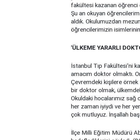
fakültesi kazanan öğrenci 
Şu an okuyan öğrencilerimi
aldık. Okulumuzdan mezun 
öğrencilerimizin isimlerinin
'ÜLKEME YARARLI DOKT
İstanbul Tıp Fakültesi'ni 
amacım doktor olmaktı. On
Çevremdeki kişilere örnek 
bir doktor olmak, ülkemde
Okuldaki hocalarımız sağ ol
her zaman iyiydi ve her ye
çok mutluyuz. İnşallah baş
İlçe Milli Eğitim Müdürü A