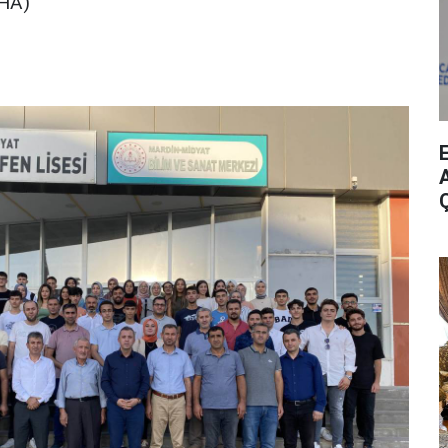
DHA)
A