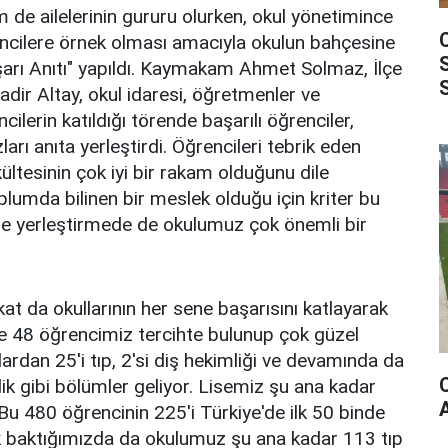
m de ailelerinin gururu olurken, okul yönetimince
encilere örnek olması amacıyla okulun bahçesine
Başarı Anıtı" yapıldı. Kaymakam Ahmet Solmaz, İlçe
dir Altay, okul idaresi, öğretmenler ve
ilerin katıldığı törende başarılı öğrenciler,
zları anıta yerleştirdi. Öğrencileri tebrik eden
ültesinin çok iyi bir rakam olduğunu dile
oplumda bilinen bir meslek olduğu için kriter bu
e yerleştirmede de okulumuz çok önemli bir
 da okullarının her sene başarısını katlayarak
sene 48 öğrencimiz tercihte bulunup çok güzel
nlardan 25'i tıp, 2'si diş hekimliği ve devamında da
ik gibi bölümler geliyor. Lisemiz şu ana kadar
u 480 öğrencinin 225'i Türkiye'de ilk 50 binde
arak baktığımızda da okulumuz şu ana kadar 113 tıp