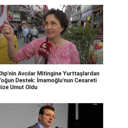
Chp'nin Avcılar Mitingine Yurttaşlardan
Yoğun Destek: İmamoğlu'nun Cesareti
Bize Umut Oldu