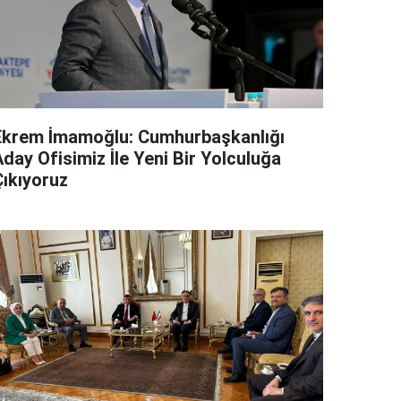
Ekrem İmamoğlu: Cumhurbaşkanlığı
day Ofisimiz İle Yeni Bir Yolculuğa
Çıkıyoruz