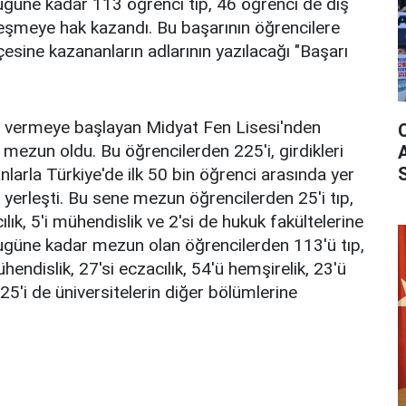
 bugüne kadar 113 öğrenci tıp, 46 öğrenci de diş
rleşmeye hak kazandı. Bu başarının öğrencilere
esine kazananların adlarının yazılacağı "Başarı
im vermeye başlayan Midyat Fen Lisesi'nden
ezun oldu. Bu öğrencilerden 225'i, girdikleri
nlarla Türkiye'de ilk 50 bin öğrenci arasında yer
re yerleşti. Bu sene mezun öğrencilerden 25'i tıp,
cılık, 5'i mühendislik ve 2'si de hukuk fakültelerine
 bugüne kadar mezun olan öğrencilerden 113'ü tıp,
ühendislik, 27'si eczacılık, 54'ü hemşirelik, 23'ü
25'i de üniversitelerin diğer bölümlerine