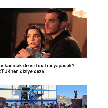
Kıskanmak dizisi final mi yapacak?
RTÜK'ten diziye ceza