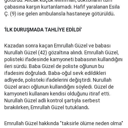
götürdü. Ancak küçük Mihrimah, doktorların tüm
çabasına karşın kurtarılamadı. Hafif yaralanan Esila
Ç. (9) ise gelen ambulansla hastaneye götürüldü
.
'İLK DURUŞMADA TAHLİYE EDİLDİ'
Kazadan sonra kaçan Emrullah Güzel ve babası
Nurullah Güzel (42) gözaltına alındı. Emrullah Güzel,
polisteki ifadesinde kamyoneti babasının kullandığını
ileri sürdü. Baba Güzel de poliste oğlunun bu
ifadesini doğruladı. Baba-oğul sevk edildikleri
adliyede, polisteki ifadelerini değiştirdi. Nurullah
Güzel aracı oğlunun kullandığını söyledi. Güzel de
kamyoneti kullananı kendisi olduğunu itiraf etti.
Nurullah Güzel adli kontrol şartıyla serbest
bırakılırken, Emrullah Güzel tutuklandı
.
Emrullah Güzel hakkında "taksirle ölüme neden olma"