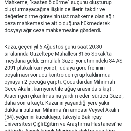
Mahkeme, "kasten öldürme" suçunu oluşturup
oluşturmayacağına ilişkin delillerin takdir ve
değerlendirme görevinin üst mahkeme olan ağır
ceza mahkemesine ait olduğuna hükmederek
dosyayı ağır ceza mahkemesine gönderdi
.
Kaza, geçen yıl 6 Ağustos günü saat 20.30
sıralarında Güzeltepe Mahallesi 8156 Sokak'ta
meydana geldi. Emrullah Güzel yönetimindeki 34 AS
2091 plakalı kamyonet, iddiaya göre freninin
boşalması sonucu kontrolden çıkıp kaldırımda
oynayan 2 çocuğa çarptı. Çocuklardan Mihrimah
Gece Akalın, kamyonet ile ağaç arasında sıkıştı.
Aracın geri çıkarılmasına yardım eden sürücü Güzel,
daha sonra kaçtı. Kazanın yaşandığı yere yakın
dükkanı bulunan Mihrimah'ın amcası Veysel Akalın
(54), yeğenini kucaklayıp, taksiyle Bakırçay
Üniversitesi Çiğli Eğitim ve Araştırma Hastanesi'ne